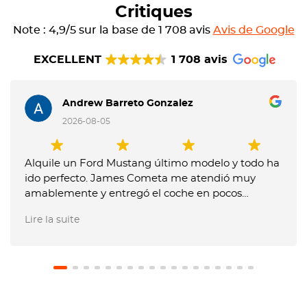
Critiques
Note : 4,9/5 sur la base de 1 708 avis
Avis de Google
EXCELLENT
1 708 avis
Andrew Barreto Gonzalez
2026-08-05
Alquile un Ford Mustang último modelo y todo ha
ido perfecto. James Cometa me atendió muy
amablemente y entregó el coche en pocos
minutos. Entregue el coche muy tarde y me
Lire la suite
dijeron que me tenían que cobrar un extra, pero
les expliqué que no me lo habían comunicado
previamente y no pusieron problema en no hacer
el cargo. El coche estaba en perfecto estado.
Recomiendo usar este servicio.