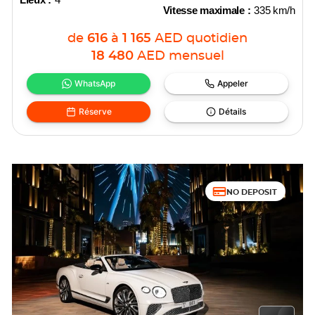
Vitesse maximale :
335 km/h
de
616
à
1 165
AED
quotidien
18 480
AED
mensuel
WhatsApp
Appeler
Réserve
Détails
NO DEPOSIT