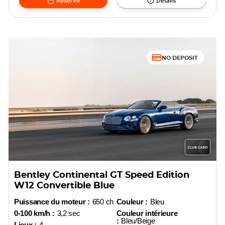
Réserve
Détails
NO DEPOSIT
Bentley Continental GT Speed Edition
W12 Convertible Blue
Puissance du moteur :
650 ch
Couleur :
Bleu
0-100 km/h :
3,2 sec
Couleur intérieure
:
Bleu/Beige
Lieux :
4