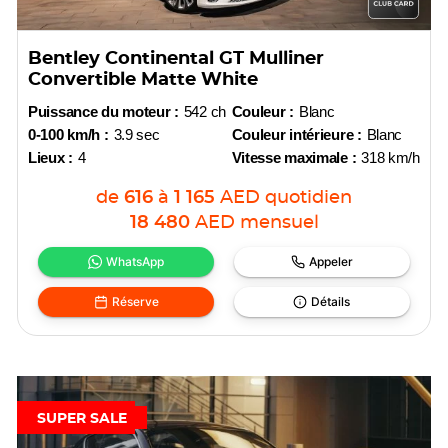
Bentley Continental GT Mulliner
Convertible Matte White
Puissance du moteur :
542 ch
Couleur :
Blanc
0-100 km/h :
3.9 sec
Couleur intérieure :
Blanc
Lieux :
4
Vitesse maximale :
318 km/h
de
616
à
1 165
AED
quotidien
18 480
AED
mensuel
WhatsApp
Appeler
Réserve
Détails
SUPER SALE