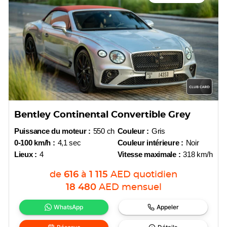
Bentley Continental Convertible Grey
Puissance du moteur :
550 ch
Couleur :
Gris
0-100 km/h :
4,1 sec
Couleur intérieure :
Noir
Lieux :
4
Vitesse maximale :
318 km/h
de
616
à
1 115
AED
quotidien
18 480
AED
mensuel
WhatsApp
Appeler