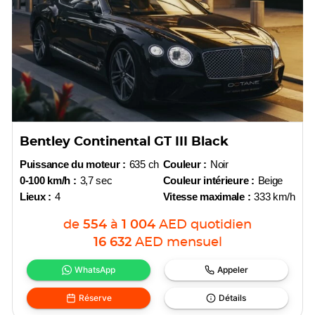
Bentley Continental GT III Black
Puissance du moteur :
635 ch
Couleur :
Noir
0-100 km/h :
3,7 sec
Couleur intérieure :
Beige
Lieux :
4
Vitesse maximale :
333 km/h
de
554
à
1 004
AED
quotidien
16 632
AED
mensuel
WhatsApp
Appeler
Réserve
Détails