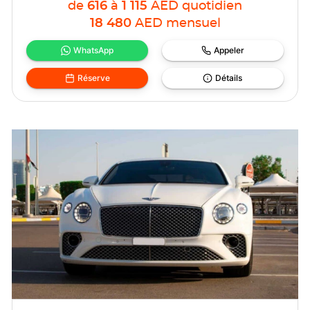
de
616
à
1 115
AED
quotidien
18 480
AED
mensuel
WhatsApp
Appeler
Réserve
Détails