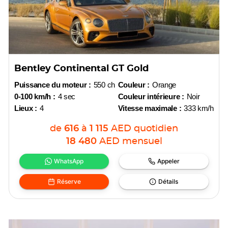
Bentley Continental GT Gold
Puissance du moteur :
550 ch
Couleur :
Orange
0-100 km/h :
4 sec
Couleur intérieure :
Noir
Lieux :
4
Vitesse maximale :
333 km/h
de
616
à
1 115
AED
quotidien
18 480
AED
mensuel
WhatsApp
Appeler
Réserve
Détails