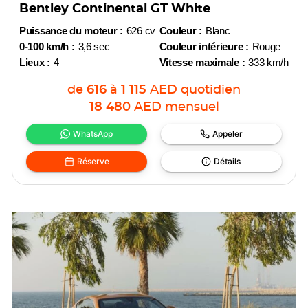
Bentley Continental GT White
Puissance du moteur :
626 cv
Couleur :
Blanc
0-100 km/h :
3,6 sec
Couleur intérieure :
Rouge
Lieux :
4
Vitesse maximale :
333 km/h
de
616
à
1 115
AED
quotidien
18 480
AED
mensuel
WhatsApp
Appeler
Réserve
Détails