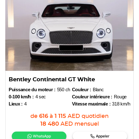
Bentley Continental GT White
Puissance du moteur :
550 ch
Couleur :
Blanc
0-100 km/h :
4 sec
Couleur intérieure :
Rouge
Lieux :
4
Vitesse maximale :
318 km/h
de
616
à
1 115
AED
quotidien
18 480
AED
mensuel
WhatsApp
Appeler