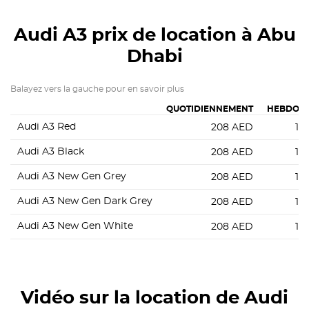
Audi A3
prix de location à Abu
Dhabi
Balayez vers la gauche pour en savoir plus
QUOTIDIENNEMENT
HEBDOM
Audi A3 Red
208
AED
1 3
Audi A3 Black
208
AED
1 3
Audi A3 New Gen Grey
208
AED
1 3
Audi A3 New Gen Dark Grey
208
AED
1 3
Audi A3 New Gen White
208
AED
1 3
Vidéo sur la location de Audi