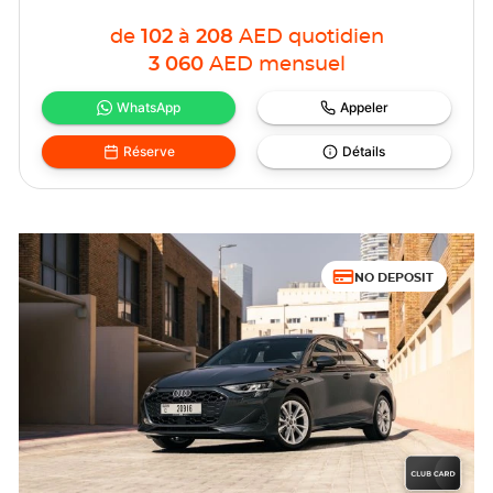
de
102
à
208
AED
quotidien
3 060
AED
mensuel
WhatsApp
Appeler
Réserve
Détails
NO DEPOSIT