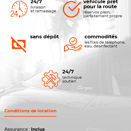
24/7
véhicule prêt
pour la route
livraison
et ramassage
réservoir plein,
parfaitement propre
sans dépôt
commodités
les frais de téléphone,
eau, désinfectant
24/7
technique
soutien
Conditions de location
Assurance :
Inclus