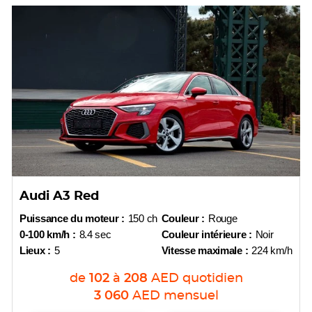
Audi A3 Red
Puissance du moteur :
150 ch
Couleur :
Rouge
0-100 km/h :
8.4 sec
Couleur intérieure :
Noir
Lieux :
5
Vitesse maximale :
224 km/h
de
102
à
208
AED
quotidien
3 060
AED
mensuel