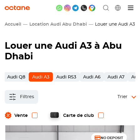
Accueil
Location Audi Abu Dhabi
Louer une Audi A3 à
Louer une Audi A3 à Abu
Dhabi
3
Audi Q8
Audi A3
Audi RS3
Audi A6
Audi A7
Aud
Filtres
Trier
Vente
Carte de club
NO DEPOSIT