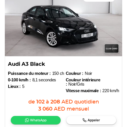
Audi A3 Black
Puissance du moteur :
150 ch
Couleur :
Noir
0-100 km/h :
8,1 secondes
Couleur intérieure
:
Noir/Gris
Lieux :
5
Vitesse maximale :
220 km/h
de
102
à
208
AED
quotidien
3 060
AED
mensuel
WhatsApp
Appeler