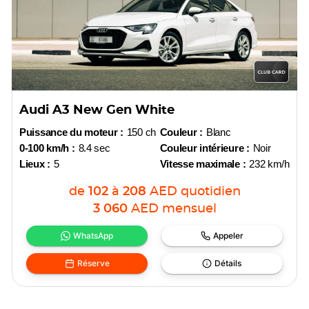
Audi A3 New Gen White
Puissance du moteur :
150 ch
Couleur :
Blanc
0-100 km/h :
8.4 sec
Couleur intérieure :
Noir
Lieux :
5
Vitesse maximale :
232 km/h
de
102
à
208
AED
quotidien
3 060
AED
mensuel
WhatsApp
Appeler
Réserve
Détails