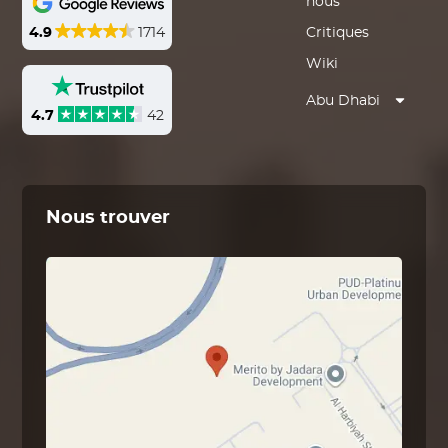
nous
4.9
1714
Critiques
Wiki
Abu Dhabi
4.7
42
Nous trouver