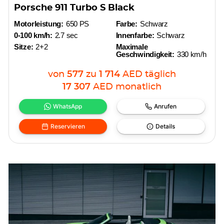
Porsche 911 Turbo S Black
Motorleistung:
650 PS
Farbe:
Schwarz
0-100 km/h:
2.7 sec
Innenfarbe:
Schwarz
Sitze:
2+2
Maximale
Geschwindigkeit:
330 km/h
von
577
zu
1 714
AED
täglich
17 307
AED
monatlich
WhatsApp
Anrufen
Reservieren
Details