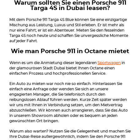
Warum sollten Sie einen Porsche 911
Targa 4S in Dubai leasen?
Mit dem Porsche 911 Targa 4S Blue können Sie eine einzigartige
Mischung aus Leistung, Luxus und Stil erleben. Er ist mehr als
nur eine Fahrt; er ist ein Abenteuer. Mieten Sie den fesselnden
Targa 4S noch heute und schaffen Sie unvergessliche Momente
auf jeder Fahrt.
Wie man Porsche 911 in Octane mietet
Wenn es um die Anmietung dieser legendären
Sportwagen
in
der glamourösen Stadt Dubai bietet Ihnen Octane einen
einfachen Prozess und hochprofessionellen Service.
Ein Auto zu mieten war noch nie so einfach. Hinterlassen Sie
einfach eine Anfrage oder wenden Sie sich an unsere
engagierten Manager, die Sie telefonisch durch den
reibungslosen Ablauf führen werden. Kurze Zeit später werden
wir uns mit Ihnen in Verbindung setzen, um den Mietvertrag
abzuschließen. Wir können auch arrangieren, dass Sie das Auto
in unserem Showroom abholen oder es bequem an jeden
gewünschten Ort bringen.
Warum also warten? Nutzen Sie die Gelegenheit und machen Sie
Ihre Dubai-Reise außergewöhnlich, indem Sie den Porsche 911