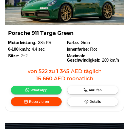
Porsche 911 Targa Green
Motorleistung:
385 PS
Farbe:
Grün
0-100 km/h:
4.4 sec
Innenfarbe:
Rot
Sitze:
2+2
Maximale
Geschwindigkeit:
289 km/h
von
522
zu
1 345
AED
täglich
15 660
AED
monatlich
WhatsApp
Anrufen
Reservieren
Details