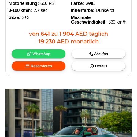
Motorleistung:
650 PS
Farbe:
weiß
0-100 km/h:
2.7 sec
Innenfarbe:
Dunkelrot
Sitze:
2+2
Maximale
Geschwindigkeit:
330 km/h
von
641
zu
1 904
AED
täglich
19 230
AED
monatlich
WhatsApp
Anrufen
Reservieren
Details