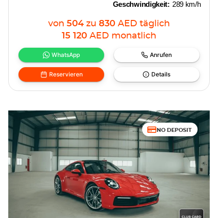
Geschwindigkeit:
289 km/h
von
504
zu
830
AED
täglich
15 120
AED
monatlich
WhatsApp
Anrufen
Reservieren
Details
NO DEPOSIT