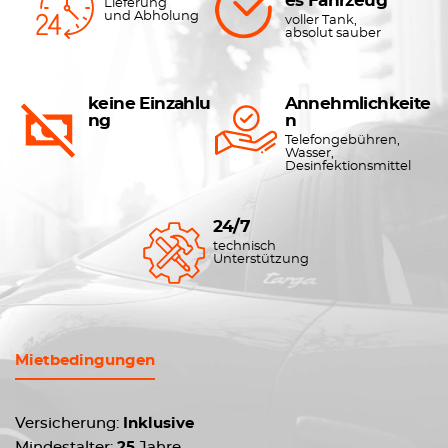
es Fahrzeug
Lieferung
und Abholung
voller Tank,
absolut sauber
keine Einzahlu
Annehmlichkeite
ng
n
Telefongebühren,
Wasser,
Desinfektionsmittel
24/7
technisch
Unterstützung
Mietbedingungen
Versicherung:
Inklusive
Mindestalter:
25
Jahre