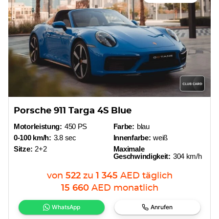
Porsche 911 Targa 4S Blue
Motorleistung:
450 PS
Farbe:
blau
0-100 km/h:
3.8 sec
Innenfarbe:
weiß
Sitze:
2+2
Maximale
Geschwindigkeit:
304 km/h
von
522
zu
1 345
AED
täglich
15 660
AED
monatlich
WhatsApp
Anrufen