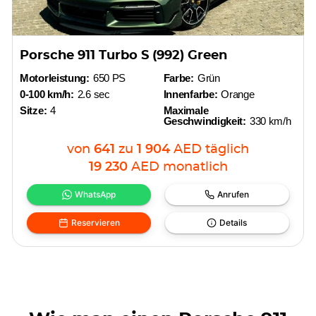
Porsche 911 Turbo S (992) Green
Motorleistung:
650 PS
Farbe:
Grün
0-100 km/h:
2.6 sec
Innenfarbe:
Orange
Sitze:
4
Maximale
Geschwindigkeit:
330 km/h
von
641
zu
1 904
AED
täglich
19 230
AED
monatlich
WhatsApp
Anrufen
Reservieren
Details