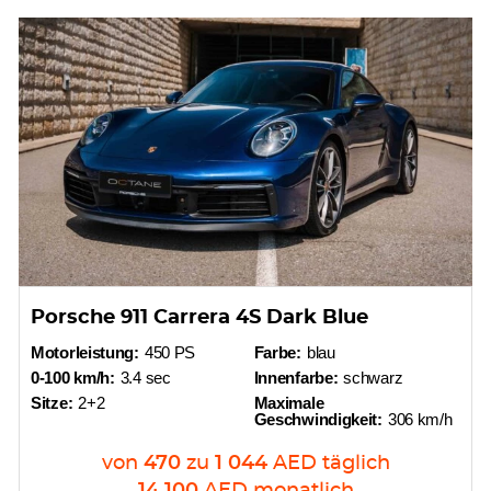
Porsche 911 Carrera 4S Dark Blue
Motorleistung:
450 PS
Farbe:
blau
0-100 km/h:
3.4 sec
Innenfarbe:
schwarz
Sitze:
2+2
Maximale
Geschwindigkeit:
306 km/h
von
470
zu
1 044
AED
täglich