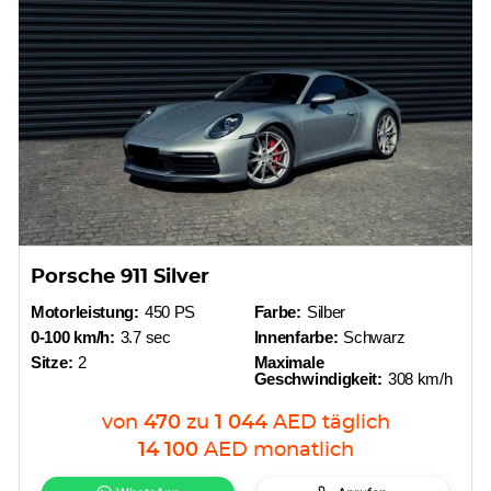
Porsche 911 Silver
Motorleistung:
450 PS
Farbe:
Silber
0-100 km/h:
3.7 sec
Innenfarbe:
Schwarz
Sitze:
2
Maximale
Geschwindigkeit:
308 km/h
von
470
zu
1 044
AED
täglich
14 100
AED
monatlich