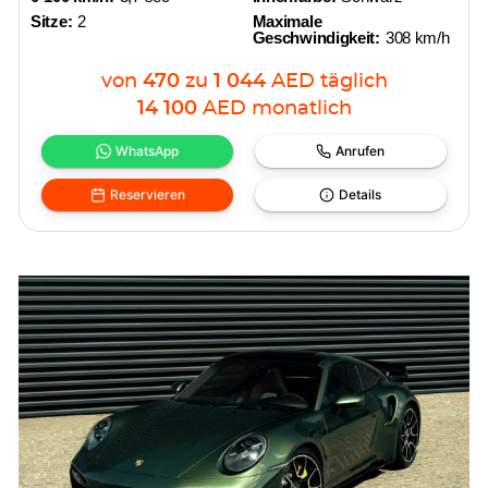
Sitze:
2
Maximale
Geschwindigkeit:
308 km/h
von
470
zu
1 044
AED
täglich
14 100
AED
monatlich
WhatsApp
Anrufen
Reservieren
Details