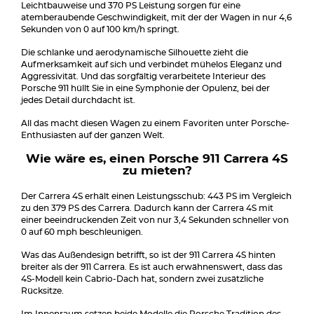
Leichtbauweise und 370 PS Leistung sorgen für eine
atemberaubende Geschwindigkeit, mit der der Wagen in nur 4,6
Sekunden von 0 auf 100 km/h springt.
Die schlanke und aerodynamische Silhouette zieht die
Aufmerksamkeit auf sich und verbindet mühelos Eleganz und
Aggressivität. Und das sorgfältig verarbeitete Interieur des
Porsche 911 hüllt Sie in eine Symphonie der Opulenz, bei der
jedes Detail durchdacht ist.
All das macht diesen Wagen zu einem Favoriten unter Porsche-
Enthusiasten auf der ganzen Welt.
Wie wäre es, einen Porsche 911 Carrera 4S
zu mieten?
Der Carrera 4S erhält einen Leistungsschub: 443 PS im Vergleich
zu den 379 PS des Carrera. Dadurch kann der Carrera 4S mit
einer beeindruckenden Zeit von nur 3,4 Sekunden schneller von
0 auf 60 mph beschleunigen.
Was das Außendesign betrifft, so ist der 911 Carrera 4S hinten
breiter als der 911 Carrera. Es ist auch erwähnenswert, dass das
4S-Modell kein Cabrio-Dach hat, sondern zwei zusätzliche
Rücksitze.