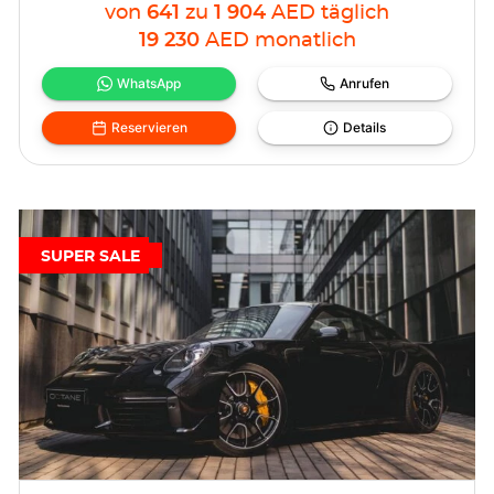
von
641
zu
1 904
AED
täglich
19 230
AED
monatlich
WhatsApp
Anrufen
Reservieren
Details
SUPER SALE