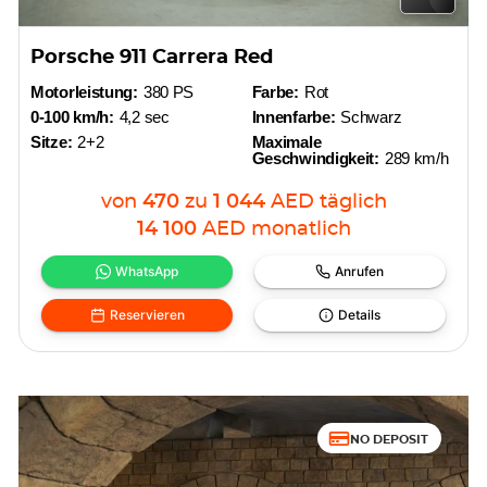
Porsche 911 Carrera Red
Motorleistung:
380 PS
Farbe:
Rot
0-100 km/h:
4,2 sec
Innenfarbe:
Schwarz
Sitze:
2+2
Maximale
Geschwindigkeit:
289 km/h
von
470
zu
1 044
AED
täglich
14 100
AED
monatlich
WhatsApp
Anrufen
Reservieren
Details
NO DEPOSIT