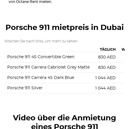
von Octane Rent mieten.
Porsche 911
mietpreis in Dubai
Wischen Sie nach links, um mehr zu sehen
TÄGLICH
WÖ
Porsche 911 4S Convertible Green
830
AED
Porsche 911 Carrera Cabriolet Grey Matte
830
AED
Porsche 911 Carrera 4S Dark Blue
1 044
AED
Porsche 911 Silver
1 044
AED
Video über die Anmietung
eines Porsche 911