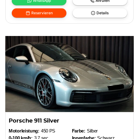
WhatsApp
Anrufen
Reservieren
Details
Porsche 911 Silver
Motorleistung:
450 PS
Farbe:
Silber
0-100 km/h:
3,7 sec
Innenfarbe:
Schwarz