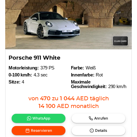
Porsche 911 White
Motorleistung:
379 PS
Farbe:
Weiß
0-100 km/h:
4.3 sec
Innenfarbe:
Rot
Sitze:
4
Maximale
Geschwindigkeit:
290 km/h
von
470
zu
1 044
AED
täglich
14 100
AED
monatlich
WhatsApp
Anrufen
Reservieren
Details