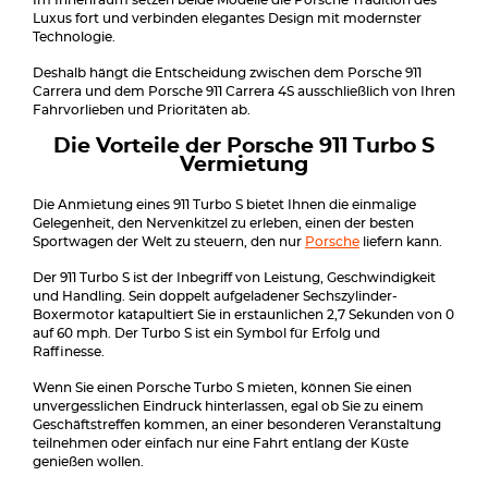
Im Innenraum setzen beide Modelle die Porsche Tradition des
Luxus fort und verbinden elegantes Design mit modernster
Technologie.
Deshalb hängt die Entscheidung zwischen dem Porsche 911
Carrera und dem Porsche 911 Carrera 4S ausschließlich von Ihren
Fahrvorlieben und Prioritäten ab.
Die Vorteile der Porsche 911 Turbo S
Vermietung
Die Anmietung eines 911 Turbo S bietet Ihnen die einmalige
Gelegenheit, den Nervenkitzel zu erleben, einen der besten
Sportwagen der Welt zu steuern, den nur
Porsche
liefern kann.
Der 911 Turbo S ist der Inbegriff von Leistung, Geschwindigkeit
und Handling. Sein doppelt aufgeladener Sechszylinder-
Boxermotor katapultiert Sie in erstaunlichen 2,7 Sekunden von 0
auf 60 mph. Der Turbo S ist ein Symbol für Erfolg und
Raffinesse.
Wenn Sie einen Porsche Turbo S mieten, können Sie einen
unvergesslichen Eindruck hinterlassen, egal ob Sie zu einem
Geschäftstreffen kommen, an einer besonderen Veranstaltung
teilnehmen oder einfach nur eine Fahrt entlang der Küste
genießen wollen.