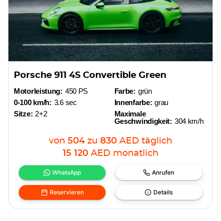
Porsche 911 4S Convertible Green
Motorleistung:
450 PS
Farbe:
grün
0-100 km/h:
3.6 sec
Innenfarbe:
grau
Sitze:
2+2
Maximale
Geschwindigkeit:
304 km/h
von
504
zu
830
AED
täglich
15 120
AED
monatlich
WhatsApp
Anrufen
Reservieren
Details