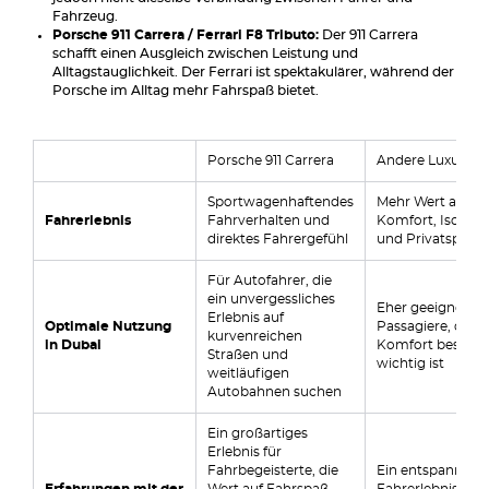
Fahrzeug.
Porsche 911 Carrera / Ferrari F8 Tributo:
Der 911 Carrera
schafft einen Ausgleich zwischen Leistung und
Alltagstauglichkeit. Der Ferrari ist spektakulärer, während der
Porsche im Alltag mehr Fahrspaß bietet.
Porsche 911 Carrera
Andere Luxusaut
Sportwagenhaftendes
Mehr Wert auf
Fahrerlebnis
Fahrverhalten und
Komfort, Isolati
direktes Fahrergefühl
und Privatsphär
Für Autofahrer, die
ein unvergessliches
Eher geeignet fü
Erlebnis auf
Optimale Nutzung
Passagiere, dene
kurvenreichen
in Dubai
Komfort besond
Straßen und
wichtig ist
weitläufigen
Autobahnen suchen
Ein großartiges
Erlebnis für
Fahrbegeisterte, die
Ein entspanntere