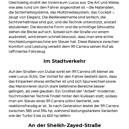
Gleichzeitig strahlt der Innenraum Luxus aus. Die Art und Weise,
wie alles rund um den Fahrer angeordnet ist – die Materialien,
die Sicherheitssysteme, das Multimediasystem, das Cockpit –,
zeugt von Eleganz. Die Bedienelemente sind einfach, die
Sichtverhältnisse sind gut, und die Technik unterstützt, anstatt
abzulenken. Die ikonische Form und die schnittige Silhouette
ziehen die Blicke auf sich. Sobald sich die Straße vor einem
ausbreitet, wird einem schnell bewusst, dass man eine echte
Hochleistungsmaschine am Steuer hat. Diese Balance zwischen
Komfort und Leistung verleiht dem 911 Carrera seinen Ruf als
raffiniertes Fahrzeug.
Im Stadtverkehr
Auf den Straßen von Dubai wirkt ein 911 Carrera oft kleiner als
viele Luxus-SUVs. Der Vorteil für den Fahrer besteht darin, dass
das Einparken etwas einfacher ist und sich Spurwechsel sowie
das Manövrieren durch stark befahrene Bereiche besser
gelingen, als viele glauben. Ein Großteil der “Arbeit” moderner,
hochmoderner Technik findet hinter den Kulissen statt, sodass
man am Steuer eines 911 Carrera sofort bemerkt, wie
reaktionsfreudig er ist. Je nach Generation leistet der 911 Carrera
zwischen 385 und 394 hp, während leistungsstärkere Varianten
wie der Turbo S bis zu 650 hp liefern.
An der Sheikh-Zayed-Straße