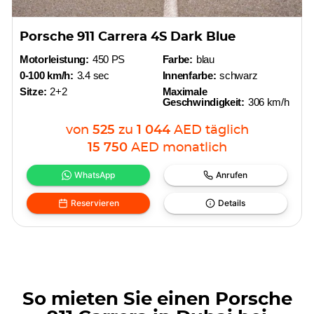
Porsche 911 Carrera 4S Dark Blue
Motorleistung:
450 PS
Farbe:
blau
0-100 km/h:
3.4 sec
Innenfarbe:
schwarz
Sitze:
2+2
Maximale
Geschwindigkeit:
306 km/h
von
525
zu
1 044
AED
täglich
15 750
AED
monatlich
WhatsApp
Anrufen
Reservieren
Details
So mieten Sie einen Porsche