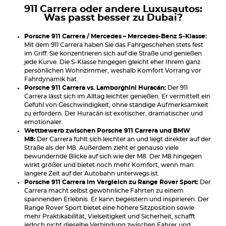
911 Carrera oder andere Luxusautos:
Was passt besser zu Dubai?
Porsche 911 Carrera / Mercedes – Mercedes-Benz S-Klasse:
Mit dem 911 Carrera haben Sie das Fahrgeschehen stets fest
im Griff. Sie konzentrieren sich auf die Straße und genießen
jede Kurve. Die S-Klasse hingegen gleicht eher Ihrem ganz
persönlichen Wohnzimmer, weshalb Komfort Vorrang vor
Fahrdynamik hat.
Porsche 911 Carrera vs. Lamborghini Huracán:
Der 911
Carrera lässt sich im Alltag leichter genießen. Er vermittelt ein
Gefühl von Geschwindigkeit, ohne ständige Aufmerksamkeit
zu erfordern. Der Huracán ist exotischer, dramatischer und
emotionaler.
Wettbewerb zwischen Porsche 911 Carrera und BMW
M8:
Der Carrera fühlt sich leichter an und liegt direkter auf der
Straße als der M8. Außerdem zieht er genauso viele
bewundernde Blicke auf sich wie der M8. Der M8 hingegen
wirkt größer und bietet noch mehr Komfort, wenn man
längere Zeit auf der Autobahn unterwegs ist.
Porsche 911 Carrera im Vergleich zu Range Rover Sport:
Der
Carrera macht selbst gewöhnliche Fahrten zu einem
spannenden Erlebnis. Er kann begeistern und inspirieren. Der
Range Rover Sport bietet eine höhere Sitzposition sowie
mehr Praktikabilität, Vielseitigkeit und Sicherheit, schafft
jedoch nicht dieselbe Verbindung zwischen Fahrer und