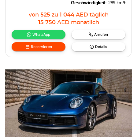
Geschwindigkeit:
289 km/h
von
525
zu
1 044
AED
täglich
15 750
AED
monatlich
WhatsApp
Anrufen
Reservieren
Details