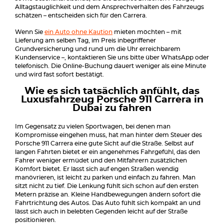
Alltagstauglichkeit und dem Ansprechverhalten des Fahrzeugs
schätzen – entscheiden sich für den Carrera.
Wenn Sie
ein Auto ohne Kaution
mieten möchten – mit
Lieferung am selben Tag, im Preis inbegriffener
Grundversicherung und rund um die Uhr erreichbarem
Kundenservice –, kontaktieren Sie uns bitte über WhatsApp oder
telefonisch. Die Online-Buchung dauert weniger als eine Minute
und wird fast sofort bestätigt.
Wie es sich tatsächlich anfühlt, das
Luxusfahrzeug Porsche 911 Carrera in
Dubai zu fahren
Im Gegensatz zu vielen Sportwagen, bei denen man
Kompromisse eingehen muss, hat man hinter dem Steuer des
Porsche 911 Carrera eine gute Sicht auf die Straße. Selbst auf
langen Fahrten bietet er ein angenehmes Fahrgefühl, das den
Fahrer weniger ermüdet und den Mitfahrern zusätzlichen
Komfort bietet. Er lässt sich auf engen Straßen wendig
manövrieren, ist leicht zu parken und einfach zu fahren. Man
sitzt nicht zu tief. Die Lenkung fühlt sich schon auf den ersten
Metern präzise an. Kleine Handbewegungen ändern sofort die
Fahrtrichtung des Autos. Das Auto fühlt sich kompakt an und
lässt sich auch in belebten Gegenden leicht auf der Straße
positionieren.