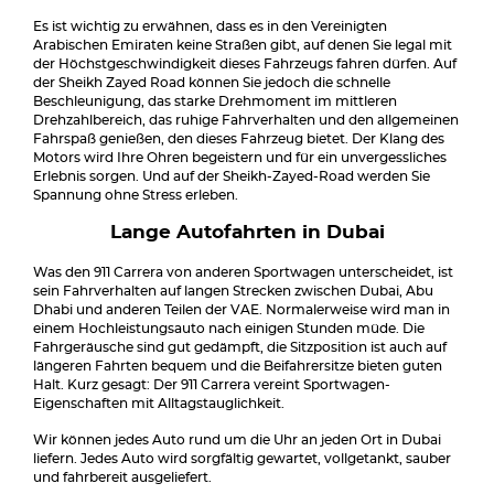
Es ist wichtig zu erwähnen, dass es in den Vereinigten
Arabischen Emiraten keine Straßen gibt, auf denen Sie legal mit
der Höchstgeschwindigkeit dieses Fahrzeugs fahren dürfen. Auf
der Sheikh Zayed Road können Sie jedoch die schnelle
Beschleunigung, das starke Drehmoment im mittleren
Drehzahlbereich, das ruhige Fahrverhalten und den allgemeinen
Fahrspaß genießen, den dieses Fahrzeug bietet. Der Klang des
Motors wird Ihre Ohren begeistern und für ein unvergessliches
Erlebnis sorgen. Und auf der Sheikh-Zayed-Road werden Sie
Spannung ohne Stress erleben.
Lange Autofahrten in Dubai
Was den 911 Carrera von anderen Sportwagen unterscheidet, ist
sein Fahrverhalten auf langen Strecken zwischen Dubai, Abu
Dhabi und anderen Teilen der VAE. Normalerweise wird man in
einem Hochleistungsauto nach einigen Stunden müde. Die
Fahrgeräusche sind gut gedämpft, die Sitzposition ist auch auf
längeren Fahrten bequem und die Beifahrersitze bieten guten
Halt. Kurz gesagt: Der 911 Carrera vereint Sportwagen-
Eigenschaften mit Alltagstauglichkeit.
Wir können jedes Auto rund um die Uhr an jeden Ort in Dubai
liefern. Jedes Auto wird sorgfältig gewartet, vollgetankt, sauber
und fahrbereit ausgeliefert.