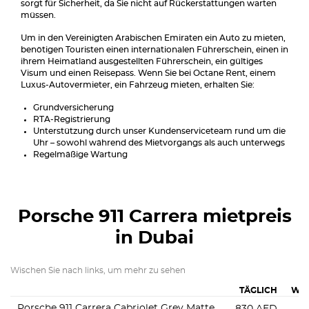
sorgt für Sicherheit, da Sie nicht auf Rückerstattungen warten
müssen.
Um in den Vereinigten Arabischen Emiraten ein Auto zu mieten,
benötigen Touristen einen internationalen Führerschein, einen in
ihrem Heimatland ausgestellten Führerschein, ein gültiges
Visum und einen Reisepass. Wenn Sie bei Octane Rent, einem
Luxus-Autovermieter, ein Fahrzeug mieten, erhalten Sie:
Grundversicherung
RTA-Registrierung
Unterstützung durch unser Kundenserviceteam rund um die
Uhr – sowohl während des Mietvorgangs als auch unterwegs
Regelmäßige Wartung
Porsche 911 Carrera
mietpreis
in Dubai
Wischen Sie nach links, um mehr zu sehen
TÄGLICH
WÖ
Porsche 911 Carrera Cabriolet Grey Matte