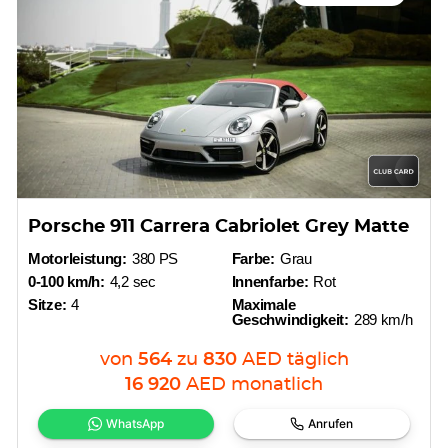
Porsche 911 Carrera Cabriolet Grey Matte
Motorleistung:
380 PS
Farbe:
Grau
0-100 km/h:
4,2 sec
Innenfarbe:
Rot
Sitze:
4
Maximale
Geschwindigkeit:
289 km/h
von
564
zu
830
AED
täglich
16 920
AED
monatlich
WhatsApp
Anrufen