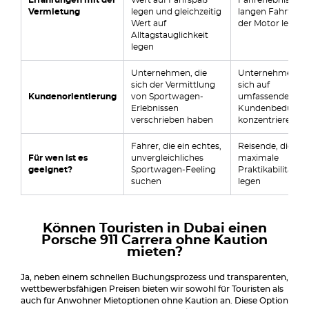
Erfahrungen mit der
Wert auf Fahrspaß
Fahrerlebnis auf
Vermietung
legen und gleichzeitig
langen Fahrten, 
Wert auf
der Motor leiser i
Alltagstauglichkeit
legen
Unternehmen, die
Unternehmen, d
sich der Vermittlung
sich auf
Kundenorientierung
von Sportwagen-
umfassendere
Erlebnissen
Kundenbedürfni
verschrieben haben
konzentrieren
Fahrer, die ein echtes,
Reisende, die auf
Für wen ist es
unvergleichliches
maximale
geeignet?
Sportwagen-Feeling
Praktikabilität W
suchen
legen
Können Touristen in Dubai einen
Porsche 911 Carrera ohne Kaution
mieten?
Ja, neben einem schnellen Buchungsprozess und transparenten,
wettbewerbsfähigen Preisen bieten wir sowohl für Touristen als
auch für Anwohner Mietoptionen ohne Kaution an. Diese Option