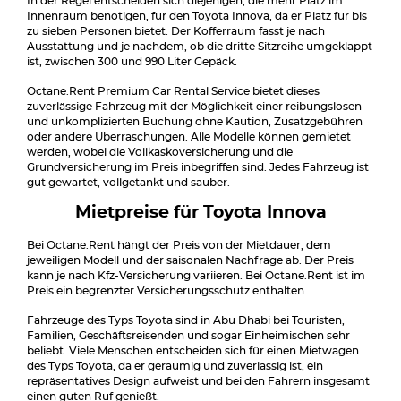
In der Regel entscheiden sich diejenigen, die mehr Platz im
Innenraum benötigen, für den Toyota Innova, da er Platz für bis
zu sieben Personen bietet. Der Kofferraum fasst je nach
Ausstattung und je nachdem, ob die dritte Sitzreihe umgeklappt
ist, zwischen 300 und 990 Liter Gepäck.
Octane.Rent Premium Car Rental Service bietet dieses
zuverlässige Fahrzeug mit der Möglichkeit einer reibungslosen
und unkomplizierten Buchung ohne Kaution, Zusatzgebühren
oder andere Überraschungen. Alle Modelle können gemietet
werden, wobei die Vollkaskoversicherung und die
Grundversicherung im Preis inbegriffen sind. Jedes Fahrzeug ist
gut gewartet, vollgetankt und sauber.
Mietpreise für Toyota Innova
Bei Octane.Rent hängt der Preis von der Mietdauer, dem
jeweiligen Modell und der saisonalen Nachfrage ab. Der Preis
kann je nach Kfz-Versicherung variieren. Bei Octane.Rent ist im
Preis ein begrenzter Versicherungsschutz enthalten.
Fahrzeuge des Typs Toyota sind in Abu Dhabi bei Touristen,
Familien, Geschäftsreisenden und sogar Einheimischen sehr
beliebt. Viele Menschen entscheiden sich für einen Mietwagen
des Typs Toyota, da er geräumig und zuverlässig ist, ein
repräsentatives Design aufweist und bei den Fahrern insgesamt
einen guten Ruf genießt.