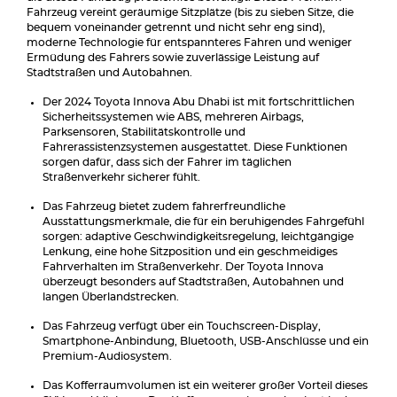
Fahrzeug vereint geräumige Sitzplätze (bis zu sieben Sitze, die
bequem voneinander getrennt und nicht sehr eng sind),
moderne Technologie für entspannteres Fahren und weniger
Ermüdung des Fahrers sowie zuverlässige Leistung auf
Stadtstraßen und Autobahnen.
Der 2024 Toyota Innova Abu Dhabi ist mit fortschrittlichen
Sicherheitssystemen wie ABS, mehreren Airbags,
Parksensoren, Stabilitätskontrolle und
Fahrerassistenzsystemen ausgestattet. Diese Funktionen
sorgen dafür, dass sich der Fahrer im täglichen
Straßenverkehr sicherer fühlt.
Das Fahrzeug bietet zudem fahrerfreundliche
Ausstattungsmerkmale, die für ein beruhigendes Fahrgefühl
sorgen: adaptive Geschwindigkeitsregelung, leichtgängige
Lenkung, eine hohe Sitzposition und ein geschmeidiges
Fahrverhalten im Straßenverkehr. Der Toyota Innova
überzeugt besonders auf Stadtstraßen, Autobahnen und
langen Überlandstrecken.
Das Fahrzeug verfügt über ein Touchscreen-Display,
Smartphone-Anbindung, Bluetooth, USB-Anschlüsse und ein
Premium-Audiosystem.
Das Kofferraumvolumen ist ein weiterer großer Vorteil dieses