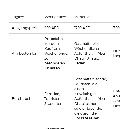
Täglich
Wöchentlich
Monatlich
Ausgangspreis
250 AED
1750 AED
7.500 AE
Probefahrt
vor dem
Geschäftsreisen,
Kauf, am
Wöchentlicher
Firmenve
Am besten für
Wochenende,
Aufenthalt in Abu
Langzeit
zu
Dhabi, Urlaub,
besonderen
Ferien
Anlässen
Geschäftsreisende,
Touristen, die
einen
Unterneh
Familien,
einwöchigen
Abu Dhab
Beliebt bei
Touristen,
Aufenthalt in Abu
Geschäft
Studenten
Dhabi planen,
Einwohn
sowie Reisende,
die durch die
Emirate reisen