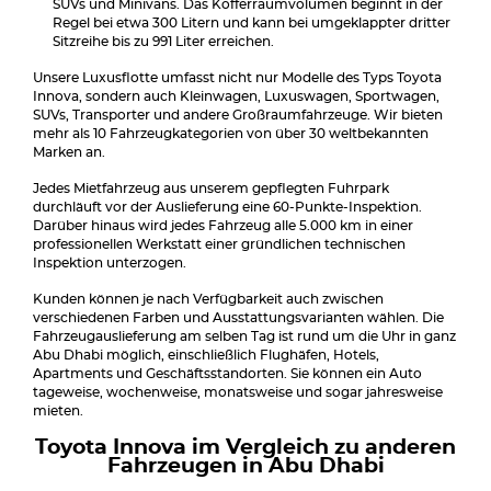
SUVs und Minivans. Das Kofferraumvolumen beginnt in der
Regel bei etwa 300 Litern und kann bei umgeklappter dritter
Sitzreihe bis zu 991 Liter erreichen.
Unsere Luxusflotte umfasst nicht nur Modelle des Typs Toyota
Innova, sondern auch Kleinwagen, Luxuswagen, Sportwagen,
SUVs, Transporter und andere Großraumfahrzeuge. Wir bieten
mehr als 10 Fahrzeugkategorien von über 30 weltbekannten
Marken an.
Jedes Mietfahrzeug aus unserem gepflegten Fuhrpark
durchläuft vor der Auslieferung eine 60-Punkte-Inspektion.
Darüber hinaus wird jedes Fahrzeug alle 5.000 km in einer
professionellen Werkstatt einer gründlichen technischen
Inspektion unterzogen.
Kunden können je nach Verfügbarkeit auch zwischen
verschiedenen Farben und Ausstattungsvarianten wählen. Die
Fahrzeugauslieferung am selben Tag ist rund um die Uhr in ganz
Abu Dhabi möglich, einschließlich Flughäfen, Hotels,
Apartments und Geschäftsstandorten. Sie können ein Auto
tageweise, wochenweise, monatsweise und sogar jahresweise
mieten.
Toyota Innova im Vergleich zu anderen
Fahrzeugen in Abu Dhabi