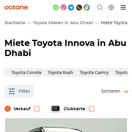
Startseite
Toyota Mieten in Abu Dhabi
Miete Toyota I
Miete Toyota Innova in Abu
Dhabi
ner
Toyota Corolla
Toyota Rush
Toyota Camry
Toyota 
Filter
Sortieren
Verkauf
Clubkarte