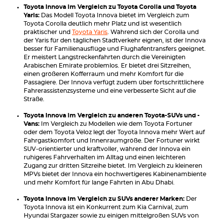
Toyota Innova im Vergleich zu Toyota Corolla und Toyota
Yaris:
Das Modell Toyota Innova bietet im Vergleich zum
Toyota Corolla deutlich mehr Platz und ist wesentlich
praktischer und
Toyota Yaris
. Während sich der Corolla und
der Yaris für den täglichen Stadtverkehr eignen, ist der Innova
besser für Familienausflüge und Flughafentransfers geeignet.
Er meistert Langstreckenfahrten durch die Vereinigten
Arabischen Emirate problemlos. Er bietet drei Sitzreihen,
einen größeren Kofferraum und mehr Komfort für die
Passagiere. Der Innova verfügt zudem über fortschrittlichere
Fahrerassistenzsysteme und eine verbesserte Sicht auf die
Straße.
Toyota Innova im Vergleich zu anderen Toyota-SUVs und -
Vans:
Im Vergleich zu Modellen wie dem Toyota Fortuner
oder dem Toyota Veloz legt der Toyota Innova mehr Wert auf
Fahrgastkomfort und Innenraumgröße. Der Fortuner wirkt
SUV-orientierter und kraftvoller, während der Innova ein
ruhigeres Fahrverhalten im Alltag und einen leichteren
Zugang zur dritten Sitzreihe bietet. Im Vergleich zu kleineren
MPVs bietet der Innova ein hochwertigeres Kabinenambiente
und mehr Komfort für lange Fahrten in Abu Dhabi.
Toyota Innova im Vergleich zu SUVs anderer Marken:
Der
Toyota Innova ist ein Konkurrent zum Kia Carnival, zum
Hyundai Stargazer sowie zu einigen mittelgroßen SUVs von