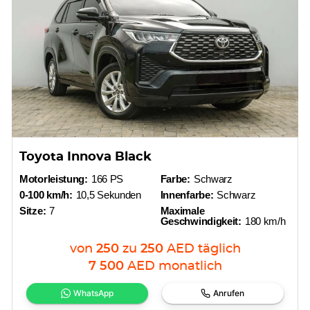
Toyota Innova Black
Motorleistung:
166 PS
Farbe:
Schwarz
0-100 km/h:
10,5 Sekunden
Innenfarbe:
Schwarz
Sitze:
7
Maximale
Geschwindigkeit:
180 km/h
von
250
zu
250
AED
täglich
7 500
AED
monatlich
WhatsApp
Anrufen