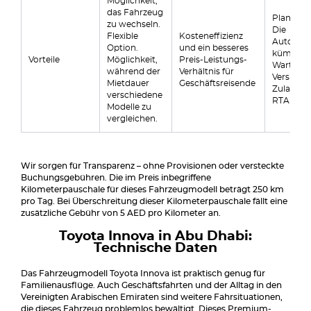
Möglichkeit,
das Fahrzeug
Planbare
zu wechseln.
Die
Flexible
Kosteneffizienz
Autover
Option.
und ein besseres
kümmert
Vorteile
Möglichkeit,
Preis-Leistungs-
Wartung,
während der
Verhältnis für
Versiche
Mietdauer
Geschäftsreisende
Zulassun
verschiedene
RTA usw
Modelle zu
vergleichen.
Wir sorgen für Transparenz – ohne Provisionen oder versteckte
Buchungsgebühren. Die im Preis inbegriffene
Kilometerpauschale für dieses Fahrzeugmodell beträgt 250 km
pro Tag. Bei Überschreitung dieser Kilometerpauschale fällt eine
zusätzliche Gebühr von 5 AED pro Kilometer an.
Toyota Innova in Abu Dhabi:
Technische Daten
Das Fahrzeugmodell Toyota Innova ist praktisch genug für
Familienausflüge. Auch Geschäftsfahrten und der Alltag in den
Vereinigten Arabischen Emiraten sind weitere Fahrsituationen,
die dieses Fahrzeug problemlos bewältigt. Dieses Premium-