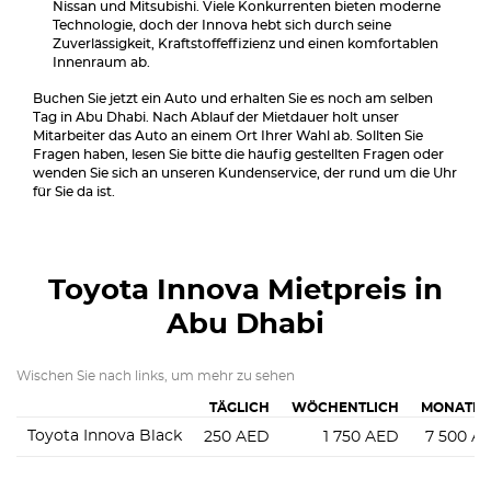
Nissan und Mitsubishi. Viele Konkurrenten bieten moderne
Technologie, doch der Innova hebt sich durch seine
Zuverlässigkeit, Kraftstoffeffizienz und einen komfortablen
Innenraum ab.
Buchen Sie jetzt ein Auto und erhalten Sie es noch am selben
Tag in Abu Dhabi. Nach Ablauf der Mietdauer holt unser
Mitarbeiter das Auto an einem Ort Ihrer Wahl ab. Sollten Sie
Fragen haben, lesen Sie bitte die häufig gestellten Fragen oder
wenden Sie sich an unseren Kundenservice, der rund um die Uhr
für Sie da ist.
Toyota Innova
Mietpreis in
Abu Dhabi
Wischen Sie nach links, um mehr zu sehen
TÄGLICH
WÖCHENTLICH
MONATLI
Toyota Innova Black
250
AED
1 750
AED
7 500
A