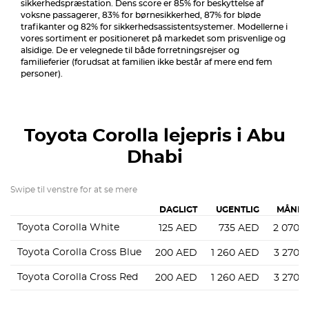
sikkerhedspræstation. Dens score er 85% for beskyttelse af
voksne passagerer, 83% for børnesikkerhed, 87% for bløde
trafikanter og 82% for sikkerhedsassistentsystemer. Modellerne i
vores sortiment er positioneret på markedet som prisvenlige og
alsidige. De er velegnede til både forretningsrejser og
familieferier (forudsat at familien ikke består af mere end fem
personer).
Toyota Corolla
lejepris i Abu
Dhabi
Swipe til venstre for at se mere
DAGLIGT
UGENTLIG
MÅNED
Toyota Corolla White
125
AED
735
AED
2 070
Toyota Corolla Cross Blue
200
AED
1 260
AED
3 270
Toyota Corolla Cross Red
200
AED
1 260
AED
3 270