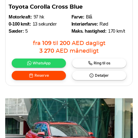
Toyota Corolla Cross Blue
Motorkraft:
97 hk
Farve:
Blå
0-100 km/t:
13 sekunder
Interiørfarve:
Rød
Sæder:
5
Maks. hastighed:
170 km/t
fra
109
til
200
AED
dagligt
3 270
AED
månedligt
WhatsApp
Ring til os
Reserve
Detaljer