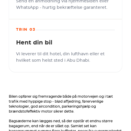
Send en anmodning via hjemmesiden eller
WhatsApp - hurtig bekræftelse garanteret.
TRIN 03
Hent din bil
Vi leverer til dit hotel, din lufthavn eller et
hvilket som helst sted i Abu Dhabi.
Bilen opfører sig fremragende både på motorvejen og i tæt
trafik med hyppige stop - blød affjedring, førervenlige
teknologier, god aircondition, parkeringshjælp og
brændstofeffektiv motor sikrer dette.
Bagsæderne kan lægges ned, så der opstår et endnu større
bagagerum, end når de er slået op. Samlet set kan