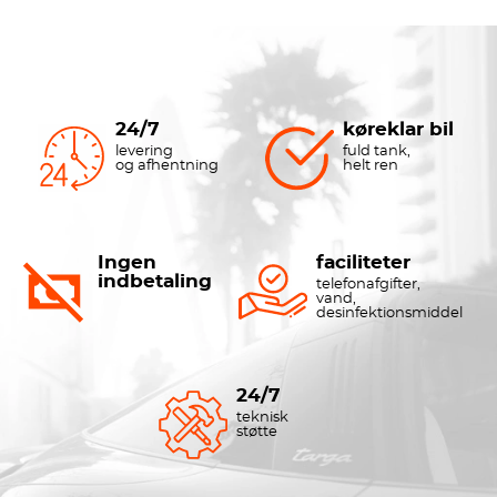
24/7
køreklar bil
levering
fuld tank,
og afhentning
helt ren
Ingen
faciliteter
indbetaling
telefonafgifter,
vand,
desinfektionsmiddel
24/7
teknisk
støtte