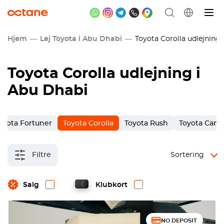
Hjem
Lej Toyota i Abu Dhabi
Toyota Corolla udlejning 
Toyota Corolla udlejning i
Abu Dhabi
oyota Fortuner
Toyota Corolla
Toyota Rush
Toyota Camr
Filtre
Sortering
Salg
Klubkort
NO DEPOSIT