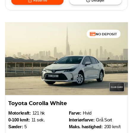
Reserve
Detaljer
NO DEPOSIT
Toyota Corolla White
Motorkraft:
121 hk
Farve:
Hvid
0-100 km/t:
11 sek.
Interiørfarve:
Grå Sort
Sæder:
5
Maks. hastighed:
200 km/t