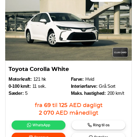
Toyota Corolla White
Motorkraft:
121 hk
Farve:
Hvid
0-100 km/t:
11 sek.
Interiørfarve:
Grå Sort
Sæder:
5
Maks. hastighed:
200 km/t
fra
69
til
125
AED
dagligt
2 070
AED
månedligt
WhatsApp
Ring til os