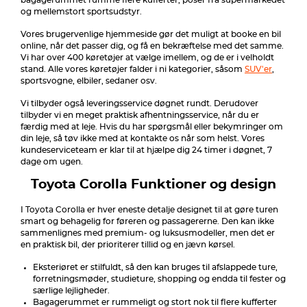
bagagerummet rumme flere kufferter, poser fra supermarkedet
og mellemstort sportsudstyr.
Vores brugervenlige hjemmeside gør det muligt at booke en bil
online, når det passer dig, og få en bekræftelse med det samme.
Vi har over 400 køretøjer at vælge imellem, og de er i velholdt
stand. Alle vores køretøjer falder i ni kategorier, såsom
SUV'er
,
sportsvogne, elbiler, sedaner osv.
Vi tilbyder også leveringsservice døgnet rundt. Derudover
tilbyder vi en meget praktisk afhentningsservice, når du er
færdig med at leje. Hvis du har spørgsmål eller bekymringer om
din leje, så tøv ikke med at kontakte os når som helst. Vores
kundeserviceteam er klar til at hjælpe dig 24 timer i døgnet, 7
dage om ugen.
Toyota Corolla Funktioner og design
I Toyota Corolla er hver eneste detalje designet til at gøre turen
smart og behagelig for føreren og passagererne. Den kan ikke
sammenlignes med premium- og luksusmodeller, men det er
en praktisk bil, der prioriterer tillid og en jævn kørsel.
Eksteriøret er stilfuldt, så den kan bruges til afslappede ture,
forretningsmøder, studieture, shopping og endda til fester og
særlige lejligheder.
Bagagerummet er rummeligt og stort nok til flere kufferter