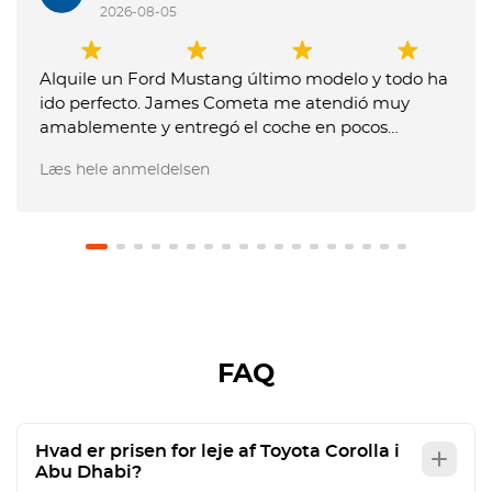
2026-08-05
Alquile un Ford Mustang último modelo y todo ha
ido perfecto. James Cometa me atendió muy
amablemente y entregó el coche en pocos
minutos. Entregue el coche muy tarde y me
Læs hele anmeldelsen
dijeron que me tenían que cobrar un extra, pero
les expliqué que no me lo habían comunicado
previamente y no pusieron problema en no hacer
el cargo. El coche estaba en perfecto estado.
Recomiendo usar este servicio.
FAQ
Hvad er prisen for leje af Toyota Corolla i
Abu Dhabi?