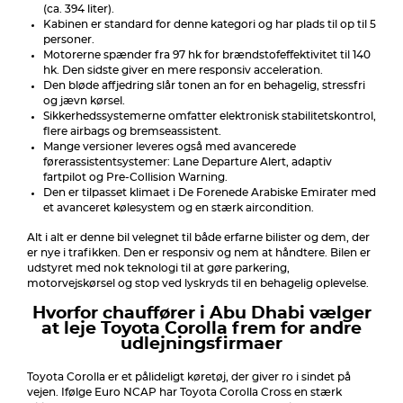
(ca. 394 liter).
Kabinen er standard for denne kategori og har plads til op til 5
personer.
Motorerne spænder fra 97 hk for brændstofeffektivitet til 140
hk. Den sidste giver en mere responsiv acceleration.
Den bløde affjedring slår tonen an for en behagelig, stressfri
og jævn kørsel.
Sikkerhedssystemerne omfatter elektronisk stabilitetskontrol,
flere airbags og bremseassistent.
Mange versioner leveres også med avancerede
førerassistentsystemer: Lane Departure Alert, adaptiv
fartpilot og Pre-Collision Warning.
Den er tilpasset klimaet i De Forenede Arabiske Emirater med
et avanceret kølesystem og en stærk aircondition.
Alt i alt er denne bil velegnet til både erfarne bilister og dem, der
er nye i trafikken. Den er responsiv og nem at håndtere. Bilen er
udstyret med nok teknologi til at gøre parkering,
motorvejskørsel og stop ved lyskryds til en behagelig oplevelse.
Hvorfor chauffører i Abu Dhabi vælger
at leje Toyota Corolla frem for andre
udlejningsfirmaer
Toyota Corolla er et pålideligt køretøj, der giver ro i sindet på
vejen. Ifølge Euro NCAP har Toyota Corolla Cross en stærk