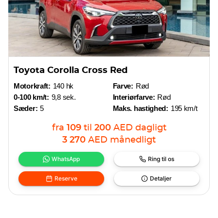
Toyota Corolla Cross Red
Motorkraft:
140 hk
Farve:
Rød
0-100 km/t:
9,8 sek.
Interiørfarve:
Rød
Sæder:
5
Maks. hastighed:
195 km/t
fra
109
til
200
AED
dagligt
3 270
AED
månedligt
WhatsApp
Ring til os
Reserve
Detaljer