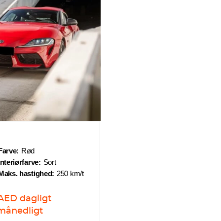
Farve:
Rød
Interiørfarve:
Sort
Maks. hastighed:
250 km/t
AED
dagligt
månedligt