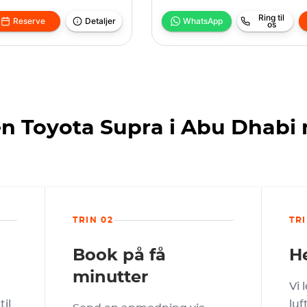
Ring til
Reserve
Detaljer
WhatsApp
os
en Toyota Supra i Abu Dhab
TRIN 02
TRI
Book på få
He
minutter
Vi 
il
luf