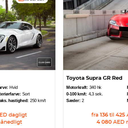
Toyota Supra GR Red
rve:
Hvid
Motorkraft:
340 hk
teriørfarve:
Sort
0-100 km/t:
4,3 sek.
aks. hastighed:
250 km/t
Sæder:
2
ED
dagligt
fra
136
til
425
ånedligt
4 080
AED