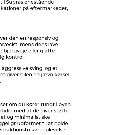
r til Supras enestående
fikationer på eftermarkedet,
iver den en responsiv og
r præcist, mens dens lave
bjergveje eller glatte
g kontrol.
 aggressive sving, og et
et giver bilen en jævn kørsel
.
nset om du kører rundt i byen
amtidig med at de giver støtte
itet og minimalistiske
geligt udformet til at holde
straktionsfri køreoplevelse.