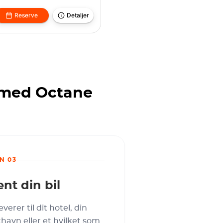
Reserve
Detaljer
i med Octane
N 03
nt din bil
leverer til dit hotel, din
thavn eller et hvilket som