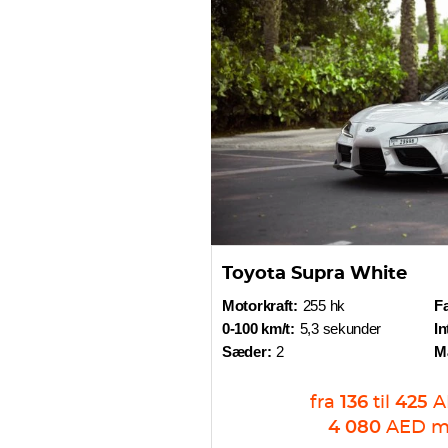
Toyota Supra White
Motorkraft:
255 hk
Fa
0-100 km/t:
5,3 sekunder
In
Sæder:
2
M
fra
136
til
425
A
4 080
AED
m