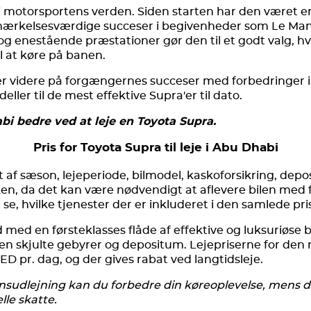
 motorsportens verden. Siden starten har den været en 
ærkelsesværdige succeser i begivenheder som Le Mans
g enestående præstationer gør den til et godt valg, hvi
il at køre på banen.
er videre på forgængernes succeser med forbedringer 
eller til de mest effektive Supra'er til dato.
abi bedre ved at leje en Toyota Supra.
Pris for Toyota Supra til leje i Abu Dhabi
 af sæson, lejeperiode, bilmodel, kaskoforsikring, depo
ken, da det kan være nødvendigt at aflevere bilen med 
se, hvilke tjenester der er inkluderet i den samlede pri
d med en førsteklasses flåde af effektive og luksuriøse 
n skjulte gebyrer og depositum. Lejepriserne for den 
D pr. dag, og der gives rabat ved langtidsleje.
nsudlejning kan du forbedre din køreoplevelse, mens 
le skatte.