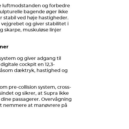
e luftmodstanden og forbedre
skulpturelle bagende øger ikke
r stabil ved høje hastigheder.
jgrebet og giver stabilitet i
g skarpe, muskuløse linjer
ner
system og giver adgang til
igitale cockpit en 12,3-
 såsom dæktryk, hastighed og
m pre-collision system, cross-
 sindet og sikrer, at Supra ikke
g dine passagerer. Overvågning
 det nemmere at manøvrere på