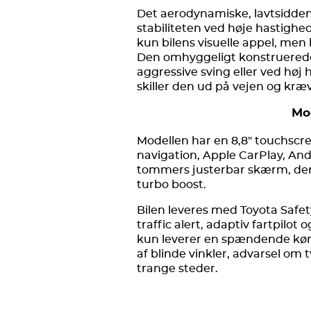
Det aerodynamiske, lavtsidde
stabiliteten ved høje hastighed
kun bilens visuelle appel, men 
Den omhyggeligt konstruerede h
aggressive sving eller ved høj
skiller den ud på vejen og k
Mo
Modellen har en 8,8" touchscre
navigation, Apple CarPlay, And
tommers justerbar skærm, der 
turbo boost.
Bilen leveres med Toyota Safet
traffic alert, adaptiv fartpilot
kun leverer en spændende køre
af blinde vinkler, advarsel o
trange steder.