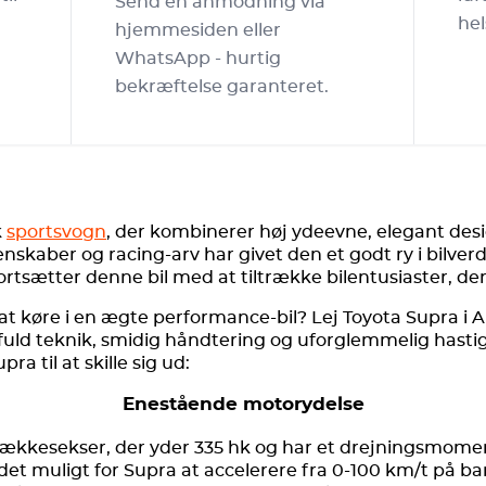
Send en anmodning via
hel
hjemmesiden eller
WhatsApp - hurtig
bekræftelse garanteret.
k
sportsvogn
, der kombinerer høj ydeevne, elegant des
nskaber og racing-arv har givet den et godt ry i bilv
ætter denne bil med at tiltrække bilentusiaster, der øn
at køre i en ægte performance-bil? Lej Toyota Supra i
fuld teknik, smidig håndtering og uforglemmelig hastig
pra til at skille sig ud:
Enestående motorydelse
rækkesekser, der yder 335 hk og har et drejningsmoment
 det muligt for Supra at accelerere fra 0-100 km/t på b