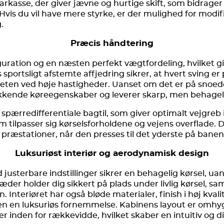
earkasse, der giver jævne og hurtige skift, som bidrage
Hvis du vil have mere styrke, er der mulighed for modi
.
Præcis håndtering
uration og en næsten perfekt vægtfordeling, hvilket g
sportsligt afstemte affjedring sikrer, at hvert sving e
eten ved høje hastigheder. Uanset om det er på snoede 
ækkende køreegenskaber og leverer skarp, men behageli
pærredifferentiale bagtil, som giver optimalt vejgreb i
 tilpasser sig kørselsforholdene og vejens overflade. D
præstationer, når den presses til det yderste på banen
Luksuriøst interiør og aerodynamisk design
usterbare indstillinger sikrer en behagelig kørsel, ua
lsæder holder dig sikkert på plads under livlig kørsel, s
. Interiøret har også bløde materialer, finish i høj kval
en en luksuriøs fornemmelse. Kabinens layout er omhyg
r inden for rækkevidde, hvilket skaber en intuitiv og di