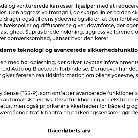
nde og konturerede karrosseri hjælper med at reducer
er. Den aggressive frontgrill, de skarpe linjer og den 
bidrager også til dens ydeevne og sikrer, at den forblive
ækspoiler og diffusorerne giver downforce, der øger ve
 hastighed. Supras brede holdning, aggressive forende o
ræver opmærksomhed, uanset hvor den kører.
derne teknologi og avancerede sikkerhedsfunktio
en med høj opløsning, der driver Toyotas infotainment
roid Auto og Bluetooth-forbindelse. Derudover har det d
giver føreren realtidsinformation om bilens ydeevne,
y Sense (TSS-P), som omfatter avancerede funktioner so
 og automatisk fjernlys. Disse funktioner giver ekstra ro i
tur, men også prioriterer sikkerheden for både dig o
m tværgående trafik bagfra og parkeringssensorer gør
Racerløbets arv