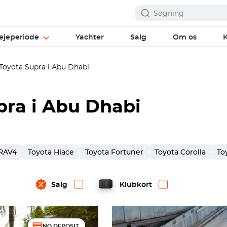
ejeperiode
Yachter
Salg
Om os
K
Toyota Supra i Abu Dhabi
pra i Abu Dhabi
 RAV4
Toyota Hiace
Toyota Fortuner
Toyota Corolla
To
Salg
Klubkort
NO DEPOSIT