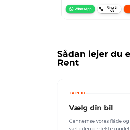
Ring til
WhatsApp
os
Sådan lejer du 
Rent
TRIN 01
Vælg din bil
Gennemse vores flåde og
vælg den perfekte model t