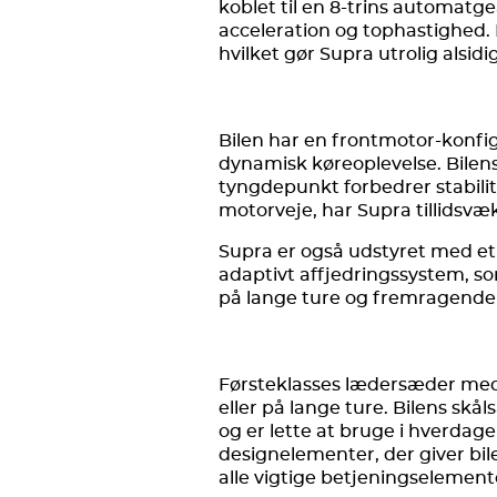
koblet til en 8-trins automatg
acceleration og tophastighed. 
hvilket gør Supra utrolig alsidig
Bilen har en frontmotor-konfig
dynamisk køreoplevelse. Bilens 
tyngdepunkt forbedrer stabilit
motorveje, har Supra tillidsv
Supra er også udstyret med et s
adaptivt affjedringssystem, som
på lange ture og fremragende 
Førsteklasses lædersæder med j
eller på lange ture. Bilens skå
og er lette at bruge i hverdagen
designelementer, der giver bil
alle vigtige betjeningselemente