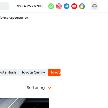
+971 4 253 6700
ontaktpersoner
yota Rush
Toyota Camry
Toyota Supra
Toyota Innova
Sortering