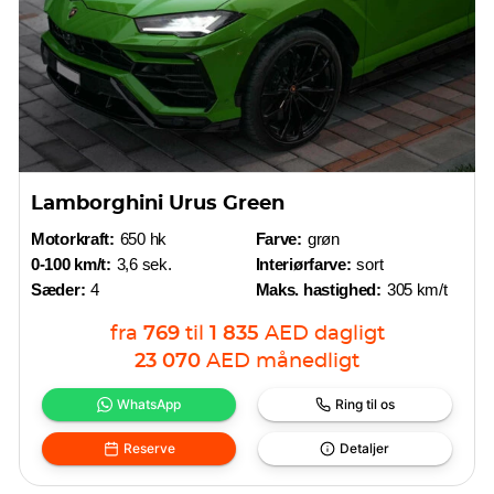
Lamborghini Urus Green
Motorkraft:
650 hk
Farve:
grøn
0-100 km/t:
3,6 sek.
Interiørfarve:
sort
Sæder:
4
Maks. hastighed:
305 km/t
fra
769
til
1 835
AED
dagligt
23 070
AED
månedligt
WhatsApp
Ring til os
Reserve
Detaljer