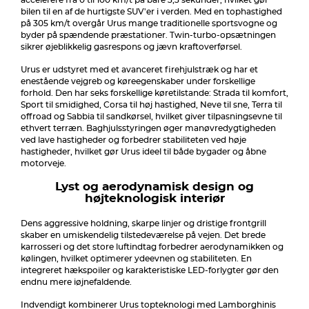
accelerere fra 0 til 100 km/t på bare 3,3 sekunder, hvilket gør
bilen til en af de hurtigste SUV'er i verden. Med en tophastighed
på 305 km/t overgår Urus mange traditionelle sportsvogne og
byder på spændende præstationer. Twin-turbo-opsætningen
sikrer øjeblikkelig gasrespons og jævn kraftoverførsel.
Urus er udstyret med et avanceret firehjulstræk og har et
enestående vejgreb og køreegenskaber under forskellige
forhold. Den har seks forskellige køretilstande: Strada til komfort,
Sport til smidighed, Corsa til høj hastighed, Neve til sne, Terra til
offroad og Sabbia til sandkørsel, hvilket giver tilpasningsevne til
ethvert terræn. Baghjulsstyringen øger manøvredygtigheden
ved lave hastigheder og forbedrer stabiliteten ved høje
hastigheder, hvilket gør Urus ideel til både bygader og åbne
motorveje.
Lyst og aerodynamisk design og
højteknologisk interiør
Dens aggressive holdning, skarpe linjer og dristige frontgrill
skaber en umiskendelig tilstedeværelse på vejen. Det brede
karrosseri og det store luftindtag forbedrer aerodynamikken og
kølingen, hvilket optimerer ydeevnen og stabiliteten. En
integreret hækspoiler og karakteristiske LED-forlygter gør den
endnu mere iøjnefaldende.
Indvendigt kombinerer Urus topteknologi med Lamborghinis