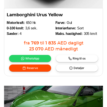
Lamborghini Urus Yellow
Motorkraft:
650 hk
Farve:
Gul
0-100 km/t:
3,6 sek.
Interiørfarve:
Sort
Sæder:
4
Maks. hastighed:
305 km/t
fra
769
til
1 835
AED
dagligt
23 070
AED
månedligt
WhatsApp
Ring til os
Reserve
Detaljer