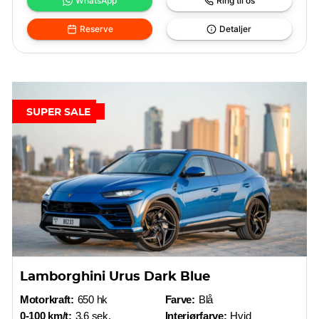
WhatsApp
Ring til os
Reserve
Detaljer
SUPER SALE
Lamborghini Urus Dark Blue
Motorkraft:
650 hk
Farve:
Blå
0-100 km/t:
3,6 sek.
Interiørfarve:
Hvid