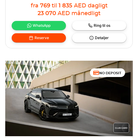
fra
769
til
1 835
AED
dagligt
23 070
AED
månedligt
WhatsApp
Ring til os
Reserve
Detaljer
NO DEPOSIT