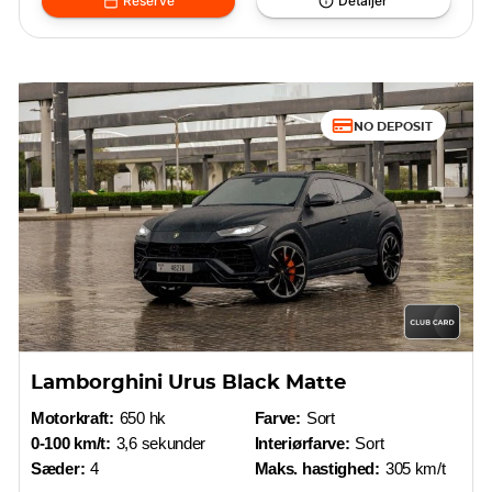
Reserve
Detaljer
NO DEPOSIT
Lamborghini Urus Black Matte
Motorkraft:
650 hk
Farve:
Sort
0-100 km/t:
3,6 sekunder
Interiørfarve:
Sort
Sæder:
4
Maks. hastighed:
305 km/t