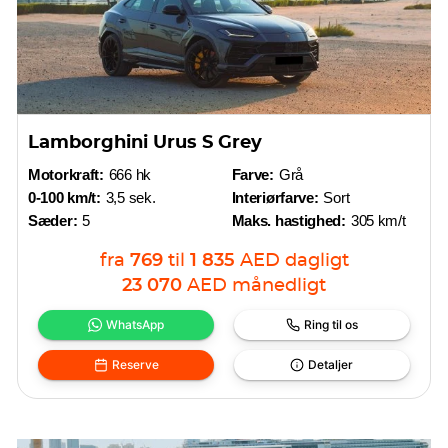
Lamborghini Urus S Grey
Motorkraft:
666 hk
Farve:
Grå
0-100 km/t:
3,5 sek.
Interiørfarve:
Sort
Sæder:
5
Maks. hastighed:
305 km/t
fra
769
til
1 835
AED
dagligt
23 070
AED
månedligt
WhatsApp
Ring til os
Reserve
Detaljer