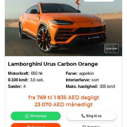
Lamborghini Urus Carbon Orange
Motorkraft:
650 hk
Farve:
appelsin
0-100 km/t:
3,6 sek.
Interiørfarve:
sort
Sæder:
4
Maks. hastighed:
305 km/t
fra
769
til
1 835
AED
dagligt
23 070
AED
månedligt
WhatsApp
Ring til os