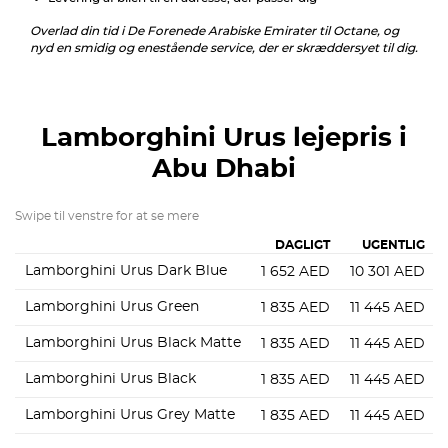
Overlad din tid i De Forenede Arabiske Emirater til Octane, og
nyd en smidig og enestående service, der er skræddersyet til dig.
Lamborghini Urus
lejepris i
Abu Dhabi
Swipe til venstre for at se mere
DAGLIGT
UGENTLIG
Lamborghini Urus Dark Blue
1 652
AED
10 301
AED
Lamborghini Urus Green
1 835
AED
11 445
AED
Lamborghini Urus Black Matte
1 835
AED
11 445
AED
Lamborghini Urus Black
1 835
AED
11 445
AED
Lamborghini Urus Grey Matte
1 835
AED
11 445
AED