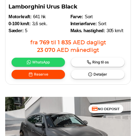
Lamborghini Urus Black
Motorkraft:
641 hk
Farve:
Sort
0-100 km/t:
3,6 sek.
Interiørfarve:
Sort
Sæder:
5
Maks. hastighed:
305 km/t
fra
769
til
1 835
AED
dagligt
23 070
AED
månedligt
WhatsApp
Ring til os
Reserve
Detaljer
NO DEPOSIT