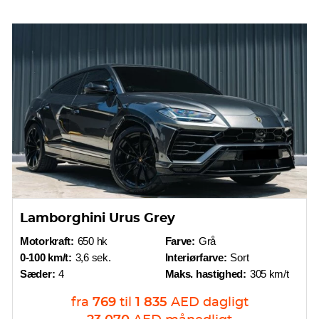
Lamborghini Urus Grey
Motorkraft:
650 hk
Farve:
Grå
0-100 km/t:
3,6 sek.
Interiørfarve:
Sort
Sæder:
4
Maks. hastighed:
305 km/t
fra
769
til
1 835
AED
dagligt