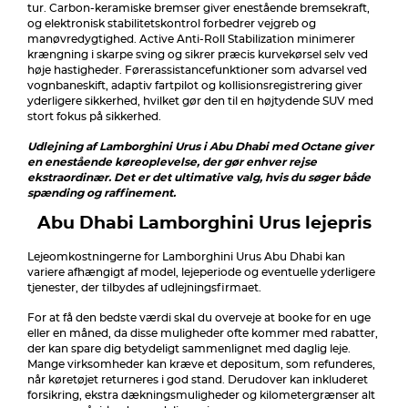
tur. Carbon-keramiske bremser giver enestående bremsekraft,
og elektronisk stabilitetskontrol forbedrer vejgreb og
manøvredygtighed. Active Anti-Roll Stabilization minimerer
krængning i skarpe sving og sikrer præcis kurvekørsel selv ved
høje hastigheder. Førerassistancefunktioner som advarsel ved
vognbaneskift, adaptiv fartpilot og kollisionsregistrering giver
yderligere sikkerhed, hvilket gør den til en højtydende SUV med
stort fokus på sikkerhed.
Udlejning af Lamborghini Urus i Abu Dhabi med Octane giver
en enestående køreoplevelse, der gør enhver rejse
ekstraordinær. Det er det ultimative valg, hvis du søger både
spænding og raffinement.
Abu Dhabi Lamborghini Urus lejepris
Lejeomkostningerne for Lamborghini Urus Abu Dhabi kan
variere afhængigt af model, lejeperiode og eventuelle yderligere
tjenester, der tilbydes af udlejningsfirmaet.
For at få den bedste værdi skal du overveje at booke for en uge
eller en måned, da disse muligheder ofte kommer med rabatter,
der kan spare dig betydeligt sammenlignet med daglig leje.
Mange virksomheder kan kræve et depositum, som refunderes,
når køretøjet returneres i god stand. Derudover kan inkluderet
forsikring, ekstra dækningsmuligheder og kilometergrænser alt