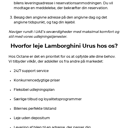
bilens leveringsadresse i reservationsanmodningen. Du vil
modtage en meddelelse, der bekræfter din reservation.
Besøg den angivne adresse på den angivne dag og det
angivne tidspunkt, og tag din lejebil.
Naviger rundt i UAE's seværdigheder med maksimal komfort og
stil med vores udlejningstjenester.
Hvorfor leje Lamborghini Urus hos os?
Hos Octane er det en prioritet for os at opfylde alle dine behov.
Vi tilbyder vilkår, der adskiller os fra andre på markedet:
24/7 support service
Konkurrencedygtige priser
Fleksibel udlejningsplan
Særlige tilbud og loyalitetsprogrammer
Bilernes perfekte tilstand
Leje uden depositum
Levering af bilen til en adresse, der passer dig