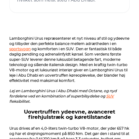
hvilket som helst sted i Abu Dhabi.
Lamborghini Urus repræsenterer et nyt niveau af stil og ydeevne
og tilbyder den perfekte balance mellem adrætheden i en
sportsvogn
og komforten i en SUV. Den er fantastisk til både
daglig pendling og adrenalinfyldt kørsel. Som verdens første
super-SUV leverer denne luksusbil betagende fart, moderne
teknologi og slående italiensk design. Med en kraftig twin-turbo
V8-motor og et luksuriøst interiør giver en Lamborghini Urus til
leje i Abu Dhabi en uovertruffen køreoplevelse, der blander høj
effektivitet med maksimal komfort.
Lej en Lamborghini Urus i Abu Dhabi med Octane, og nyd
fordelene ved en kombination af superbilsydelse og
SUV
fleksibilitet.
Uovertruffen ydeevne, avanceret
firehjulstræk og køretilstande
Urus drives af en 4,0-liters twin-turbo V8-motor, der yder 657 hk
og har et drejningsmoment på 850 Nm. Det gør den i stand til at