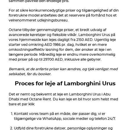
sammen påvirke den endelige pris.
For at sikre konkurrencedygtige priser og tilgængelighed af din
foretrukne model anbefales det at reservere på forhånd hos et
velrenommeret udlejningsbureau.
Octane tilbyder gennemsigtige priser, et bredt udvalg af
avancerede køretøjer og fleksible vilkår. Lamborghini Urus på
vores hjemmeside kan lejes dagligt fra 2150 AED. Ugentlig leje
starter ved omkring AED 1986 pr. dag, hvilket er en mere
omkostningseffektiv løsning for dem, der ønsker at leje i en
længere periode. Månedlig leje er endnu mere overkommelig
med priser på op til 29700 AED, inklusive alle gebyrer.
Bemærk, at de anførte priser kan ændres, og tjek venligst med
selskabet, før du booker.
Proces for leje af Lamborghini Urus
Det er nemt og bekvemt at leje en Lamborghini Urus i Abu
Dhabi med Octane Rent. Du kan leje en bil hvor som helst med
bare et par klik:
Kontakt vores team på en måde, der passer dig, vi er
tilgængelige via WhatsApp, sociale medier og telefon 24/7.
Udfyld dine foretrukne datoer, personlige oplysninger og