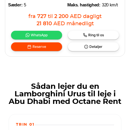
Sæder:
5
Maks. hastighed:
320 km/t
fra
727
til
2 200
AED
dagligt
21 810
AED
månedligt
WhatsApp
Ring til os
Reserve
Detaljer
Sådan lejer du en
Lamborghini Urus til leje i
Abu Dhabi med Octane Rent
TRIN 01