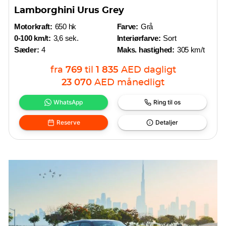
Lamborghini Urus Grey
Motorkraft:
650 hk
Farve:
Grå
0-100 km/t:
3,6 sek.
Interiørfarve:
Sort
Sæder:
4
Maks. hastighed:
305 km/t
fra
769
til
1 835
AED
dagligt
23 070
AED
månedligt
WhatsApp
Ring til os
Reserve
Detaljer