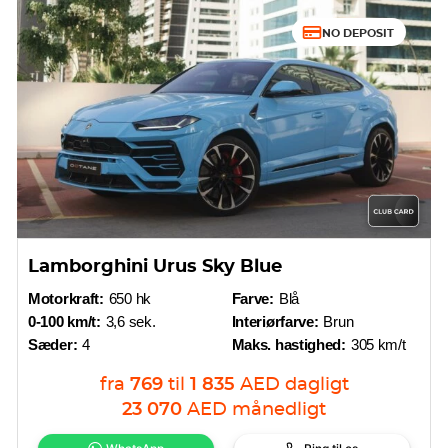
NO DEPOSIT
Lamborghini Urus Sky Blue
Motorkraft:
650 hk
Farve:
Blå
0-100 km/t:
3,6 sek.
Interiørfarve:
Brun
Sæder:
4
Maks. hastighed:
305 km/t
fra
769
til
1 835
AED
dagligt
23 070
AED
månedligt