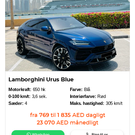
Lamborghini Urus Blue
Motorkraft:
650 hk
Farve:
Blå
0-100 km/t:
3,6 sek.
Interiørfarve:
Rød
Sæder:
4
Maks. hastighed:
305 km/t
fra
769
til
1 835
AED
dagligt
23 070
AED
månedligt
WhatsApp
Ring til os