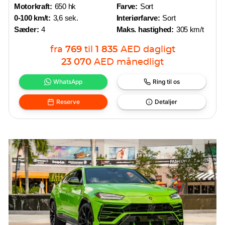
Motorkraft:
650 hk
Farve:
Sort
0-100 km/t:
3,6 sek.
Interiørfarve:
Sort
Sæder:
4
Maks. hastighed:
305 km/t
fra
769
til
1 835
AED
dagligt
23 070
AED
månedligt
WhatsApp
Ring til os
Reserve
Detaljer