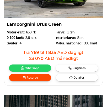
Lamborghini Urus Green
Motorkraft:
650 hk
Farve:
Grøn
0-100 km/t:
3,6 sek.
Interiørfarve:
Sort
Sæder:
4
Maks. hastighed:
305 km/t
fra
769
til
1 835
AED
dagligt
23 070
AED
månedligt
WhatsApp
Ring til os
Reserve
Detaljer