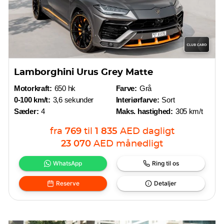
Lamborghini Urus Grey Matte
Motorkraft:
650 hk
Farve:
Grå
0-100 km/t:
3,6 sekunder
Interiørfarve:
Sort
Sæder:
4
Maks. hastighed:
305 km/t
fra
769
til
1 835
AED
dagligt
23 070
AED
månedligt
WhatsApp
Ring til os
Reserve
Detaljer