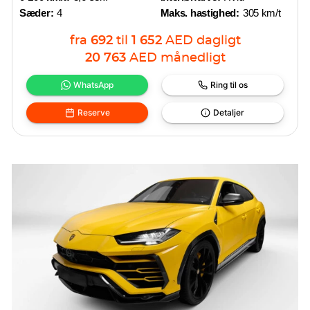
Sæder:
4
Maks. hastighed:
305 km/t
fra
692
til
1 652
AED
dagligt
20 763
AED
månedligt
WhatsApp
Ring til os
Reserve
Detaljer