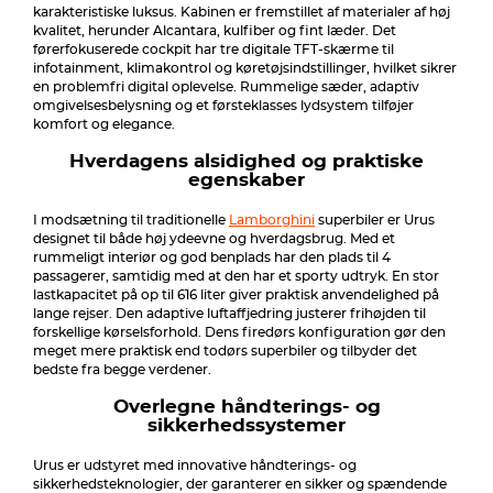
karakteristiske luksus. Kabinen er fremstillet af materialer af høj
kvalitet, herunder Alcantara, kulfiber og fint læder. Det
førerfokuserede cockpit har tre digitale TFT-skærme til
infotainment, klimakontrol og køretøjsindstillinger, hvilket sikrer
en problemfri digital oplevelse. Rummelige sæder, adaptiv
omgivelsesbelysning og et førsteklasses lydsystem tilføjer
komfort og elegance.
Hverdagens alsidighed og praktiske
egenskaber
I modsætning til traditionelle
Lamborghini
superbiler er Urus
designet til både høj ydeevne og hverdagsbrug. Med et
rummeligt interiør og god benplads har den plads til 4
passagerer, samtidig med at den har et sporty udtryk. En stor
lastkapacitet på op til 616 liter giver praktisk anvendelighed på
lange rejser. Den adaptive luftaffjedring justerer frihøjden til
forskellige kørselsforhold. Dens firedørs konfiguration gør den
meget mere praktisk end todørs superbiler og tilbyder det
bedste fra begge verdener.
Overlegne håndterings- og
sikkerhedssystemer
Urus er udstyret med innovative håndterings- og
sikkerhedsteknologier, der garanterer en sikker og spændende