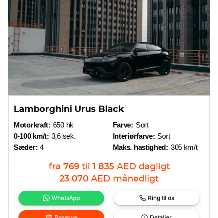
Lamborghini Urus Black
Motorkraft:
650 hk
Farve:
Sort
0-100 km/t:
3,6 sek.
Interiørfarve:
Sort
Sæder:
4
Maks. hastighed:
305 km/t
fra
769
til
1 835
AED
dagligt
23 070
AED
månedligt
WhatsApp
Ring til os
Reserve
Detaljer