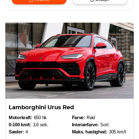
Lamborghini Urus Red
Motorkraft:
650 hk
Farve:
Rød
0-100 km/t:
3,6 sek.
Interiørfarve:
Sort
Sæder:
4
Maks. hastighed:
305 km/t