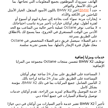
الهاتف. سيزودك الموظفون بجميع المعلومات التي تحتاجها، بما
في ذلك الأسعار والتوافر.
حدد أ
BMW
:اختر
BMW X2
باللون الأسود المذهل، الخيار الأمثل
للباحثين عن الأناقة والأداء.
إيجارات مرنة: سواء كنت بحاجة إلى سيارة ليوم أو أسبوع أو
لفترة أطول، توفر أوكتان خيارات تأجير مرنة تناسب احتياجاتك.
لا متاعب: توفر Octane عملية تأجير خالية من المتاعب مع الحد
الأدنى من الوقت المستغرق في الخروج، مما يسمح لك بالانطلاق
على الطريق بسرعة.
دعم العملاء: سيعمل فريق دعم العملاء المتخصص في Octane
معك طوال فترة الإيجار بأكملها، مما يضمن تجربة سلسة.
خدمات ومزايا إضافية
توظيف
BMW X2
تتضمن منتجات Octane مجموعة من المزايا
الإضافية:
المساعدة على الطريق على مدار 24 ساعة: توفر أوكتان
المساعدة على الطريق على مدار 24 ساعة لراحة بالك.
التأمين الشامل: جميع المركبات بما في ذلك
BMW X2
، مؤمنة
بشكل كامل.
خدمة التوصيل والاستلام: لمزيد من الراحة، تقدم أوكتان خدمات
توصيل واستلام السيارات في جميع أنحاء دبي.
تأجير أ
BMW X2
تعتبر خدمة تأجير السيارات من أوكتان في دبي خيارًا