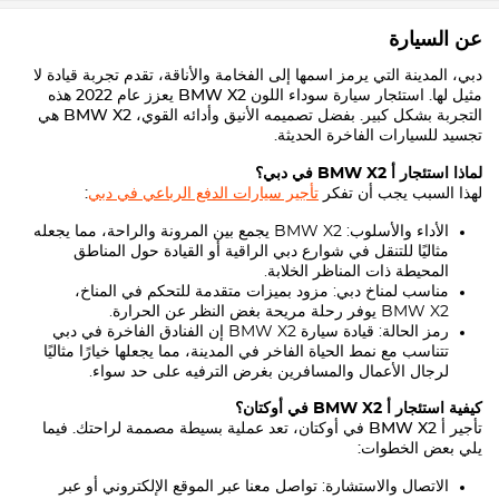
عن السيارة
دبي، المدينة التي يرمز اسمها إلى الفخامة والأناقة، تقدم تجربة قيادة لا
مثيل لها. استئجار سيارة سوداء اللون
BMW X2
يعزز عام 2022 هذه
التجربة بشكل كبير. بفضل تصميمه الأنيق وأدائه القوي،
BMW X2
هي
تجسيد للسيارات الفاخرة الحديثة.
لماذا استئجار أ
BMW X2
في دبي؟
لهذا السبب يجب أن تفكر
تأجير سيارات الدفع الرباعي في دبي
:
الأداء والأسلوب:
BMW X2
يجمع بين المرونة والراحة، مما يجعله
مثاليًا للتنقل في شوارع دبي الراقية أو القيادة حول المناطق
المحيطة ذات المناظر الخلابة.
مناسب لمناخ دبي: مزود بميزات متقدمة للتحكم في المناخ،
BMW X2
يوفر رحلة مريحة بغض النظر عن الحرارة.
رمز الحالة: قيادة سيارة
BMW X2
إن الفنادق الفاخرة في دبي
تتناسب مع نمط الحياة الفاخر في المدينة، مما يجعلها خيارًا مثاليًا
لرجال الأعمال والمسافرين بغرض الترفيه على حد سواء.
كيفية استئجار أ
BMW X2
في أوكتان؟
تأجير أ
BMW X2
في أوكتان، تعد عملية بسيطة مصممة لراحتك. فيما
يلي بعض الخطوات:
الاتصال والاستشارة: تواصل معنا عبر الموقع الإلكتروني أو عبر