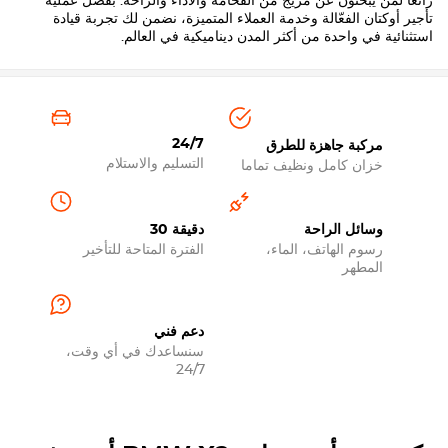
رائعًا لمن يبحثون عن مزيج من الفخامة والأداء والراحة. بفضل عملية
تأجير أوكتان الفعّالة وخدمة العملاء المتميزة، نضمن لك تجربة قيادة
استثنائية في واحدة من أكثر المدن ديناميكية في العالم.
24/7
مركبة جاهزة للطرق
التسليم والاستلام
خزان كامل ونظيف تماما
وسائل الراحة
30 دقيقة
رسوم الهاتف، الماء،
الفترة المتاحة للتأخير
المطهر
دعم فني
سنساعدك في أي وقت،
24/7