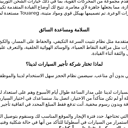
دم مجموعة من المحركات القوية، بما في ذلك خيارات الشحن التوربيني ا
ت ممتازة، مما يجعلها جاهزة لأي مغامرة. تتيح لك أوضاع القيادة المتقدمة ت
ات الوعرة. تم تصميمها بهيكل قوي ومواد متينة،
Touareg
مستعدة لمو
السلامة ومساعدة السائق
تقدمة مثل نظام تثبيت السرعة التكيفي، والحفاظ على المسار، والكبح
 كما تضيف ميزات مثل مراقبة النقاط العمياء، والوسائد الهوائية الخلفية، وال
الثقة أثناء القيادة.
لماذا تختار شركة تأجير السيارات لدينا؟
ي بدون أي متاعب. سيضمن نظام الحجز سهل الاستخدام لدينا والموظفين ذ
سيارات لدينا على مدار الساعة طوال أيام الأسبوع وهم على استعداد
ة أو لم تكن متأكداً من الاختيار، اتصل بنا. سنساعدك في اختيار السيارة
ة وبدون رسوم مخفية. أنت تدفع فقط المبلغ المحدد في اتفاقية تأجير ا
لتي تحتاجها. حدد فترة الإيجار والموقع المناسب لك وسنقوم بتوصيل ال
ستمرار من السيارات في أسطولنا للتأكد من أنها في حالة شكلية وفنية