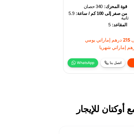
قوة المحرك:
340 حصان
من صفر إلى 100 كم / ساعة:
5.9
ثانية
المقاعد:
5
ى
215
درهم إماراتي
يومي
هم إماراتي
شهريا
اتصل بنا
WhatsApp