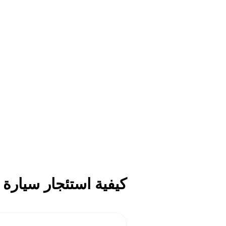
كيفية استئجار سيارة Volkswagen Touareg في دبي مع أوكتان للإيجار