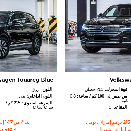
wagen Touareg Blue
Volksw
قوة المحرك:
265 حصان
اللون:
أزرق
من صفر إلى 100 كم / ساعة:
6.8
اللون الداخلي:
بني
ثانية
السرعة القصوى:
225 كم /
المقاعد:
5
ساعة ساعة
215
درهم إماراتي
يومي
ابتداءً من
147
إل
م إماراتي
شهريا
4 410
در