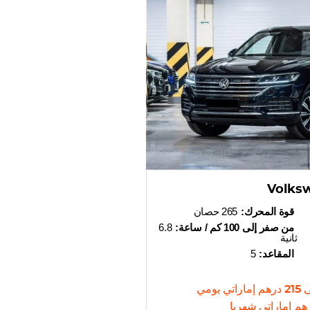
Volks
قوة المحرك:
265 حصان
من صفر إلى 100 كم / ساعة:
6.8
ثانية
المقاعد:
5
ى
215
درهم إماراتي
يومي
هم إماراتي
شهريا