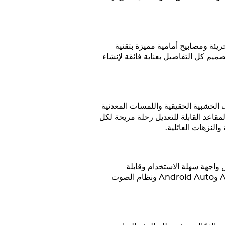
يئة ومصابيح أمامية مميزة بتقنية
تصميم كل التفاصيل بعناية فائقة لإنشاء
ف الخشبية الحقيقية واللمسات المعدنية
مقاعد القابلة للتعديل رحلة مريحة لكل
النزهات العائلية.
كبيرة تعمل باللمس واجهة سهلة الاستخدام وقابلة
للتخصيص. وهذا يمنحك تحكماً سهلاً في الملاحة والترفيه وإعدادات السيارة. تبقيك ميزات مثل Apple CarPlay وAndroid Auto ونظام الصوت