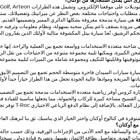
ى التي يمكن استئجارها من أوكتان؟
وديلات على موقعنا الإلكتروني. وتشمل هذه الطرازات Multivan,
Arteon
,
Golf
 متطلبات واحتياجات مختلفة. بغض النظر عن ميزانيتك وتفضيلاتك، ستجد 
فة
هي سيارة مدمجة معروفة بشكلها الدائري المميز وتصميمها القديم. 
ة. وهي مزودة بسقف ناعم يمكن سحبه بسهولة، ونظام معلومات وترفيه 
م الرشيق، تُعدّ سيارة بيتل المكشوفة مثالية لأولئك الذين يقدّرون ال
شاحنة متعددة الاستخدامات وواسعة تجمع بين العملية والراحة. إنها خيا
ن الكبيرة، ويمكنها تلبية مجموعة متنوعة من الاحتياجات من نقل الركا
موثوقيتها وقابليتها للتكيف ومجموعة شاملة من الميزات لتلبية مجموع
رة سيارات السيدان فاخرة متوسطة الحجم تجمع بين التصميم الأنيق وال
يادتها المريحة وموادها عالية الجودة تجعل من هذا الطراز خياراً جيداً لأ
مات.
ة كروس أوفر رياضية متعددة الاستخدامات مدمجة تجمع بين التصميم 
 الفسيح مساحة كبيرة للركاب والحمولة، مما يجعلها مناسبة للقيادة في
 الفعالة، بالإضافة إلى نظام الدفع الرباعي الاختياري
T-Roc
توفر تجر
ة في كتالوج أوكتان واختر الخيار الذي يناسبك. ثق بنا لنزهتك الفا
ع أوكتان؟
عة والبساطة مع الحد الأدنى من الإجراءات الورقية، وذلك حسب حالة 
ات الهوية، وتفاصيل بطاقة الائتمان نفسها، وتصريح قيادة دولي. سيحتا