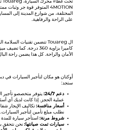
تحت غطاء محرك السيارة،
Touareg
تق
4MOTION المتوفر قوة جر وثبا
المختلفة، من شوارع المدينة إلى المسار
على الراحة والرفاهية.
ال
Touareg
تتضمن تقنيات السلامة الم
كاميرا بزاوية 360 درجة.
الأمان والراحة. كل هذا يضمن راحة البال و
أوكتان هو مكان لتأجير السيارات في دب
ستجد:
دعم 24/7:
يتوفر متخصصو تأجير ال
عملية الحجز. إذا كانت لديك أي أسئل
أسعار منافسة:
تكاليف الإيجار شفاف
نطلب مبلغ تأمين لتأجير السيارات.
شروط مرنة:
استأجر سيارة للمدة ا
سيارات تمت صيانتها:
نحن نتحقق با