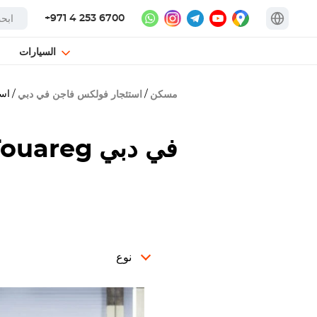
+971 4 253 6700
السيارات
است
مسكن
استئجار فولكس فاجن في دبي
في دبي
Touareg
نوع