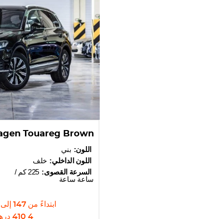
agen Touareg Brown
اللون:
بني
اللون الداخلي:
خلف
السرعة القصوى:
225 كم /
ساعة ساعة
ابتداءً من
147
إلى
4 410
دره