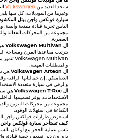
ما هي موديلات فولكس واجن الأخر
ستجد العديد من
Volkswagen
الم
وغيرها من الموديلات، كل منها يلبي
سيارة فولكس واجن بيتل المكشو
البابين تجربة قيادة ممتعة وأنيق
مجموعة من المحركات الفعالة والتحك
العصرية.
ال
Volkswagen Multivan
هي 
بترتيب مقاعدها المرن ومساحة الشح
Volkswagen Multivan
تتميز ب
والمتطلبات المهنية.
ال
Arteon
Volkswagen
هي سيا
الديناميكي. إن جمالياتها الراقية وق
والرقي في سيارة متعددة الاستخدا
ال
T-Roc
Volkswagen
هي سيار
الاستخدامات. يوفر تصميمها الداخلي
مجموعة من محركات البنزين والديزل
الكفاءة في استهلاك الوقود.
استعرض طرازات فولكس واجن المتوفر
كيف تستأجر سيارة فولكس واجن م
تتسم عملية الحجز مع أوكتان بالسر
يزورون دبي تقديم رخصة قيادة، وإثب