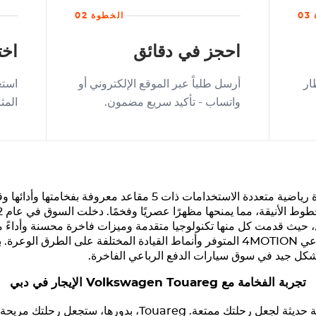
0
الخطوة 02
احجز في دقائق
اخت
ار
أرسل طلباً عبر الموقع الإلكتروني أو
استع
واتساب - تأكيد سريع مضمون.
المث
هي سيارة رياضية متعددة الاستخدامات ذات 5 مقاعد معرو
 الأنيقة، مما يمنحها مظهرًا عصريًا وفخمًا. دخلت السوق في عام 2002،
حيث قدمت كل منها تكنولوجيا متقدمة وميزات فاخرة محسنة وأداءً محس
على الطرق الوعرة مع نظام الدفع الرباعي 4MOTION المتوفر وأنماط القيادة المختلفة
 بشكل جيد في سوق سيارات الدفع الرباعي الفاخرة.
تجربة الفخامة مع
Touareg
Volkswagen
الإيجار في دبي
ية حديثة لجعل رحلتك ممتعة.
Touareg
، بدورها، ستجعل رحلتك مريحة. 