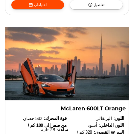
تفاصيل
احتياطي
McLaren 600LT Orange
اللون:
البرتقالي
قوة المحرك:
592 حصان
اللون الداخلي:
أسود
من صفر إلى 100 كم /
ساعة:
2.8 ثانية
السرعة القصوى:
328 كم /