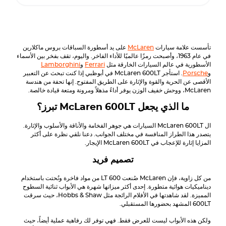
تأسست علامة سيارات
McLaren
على يد أسطورة السباقات بروس ماكلارين
في عام 1963، وأصبحت رمزًا عالميًا للأداء الفاخر. واليوم، تقف بفخر بين الأسماء
الأسطورية في عالم السيارات الخارقة مثل
Ferrari
و
Lamborghini
و
Porsche
. استأجر McLaren 600LT في أبوظبي إذا كنت تبحث عن التعبير
الأقصى عن الحرية والقوة والإثارة على الطريق المفتوح. إنها تحفة من هندسة
McLaren، ووحش خفيف الوزن يوفر أداءً مذهلاً ومرونة ومتعة قيادة خالصة.
ما الذي يجعل
McLaren 600LT
تبرز؟
ال
McLaren 600LT
السيارات هي جوهر الفخامة والأناقة والأسلوب والإثارة.
يتصدر هذا الطراز المنافسة في مختلف الجوانب. دعنا نلقي نظرة على أكثر
المزايا إثارة للإعجاب في
McLaren 600LT
الإيجار.
تصميم فريد
من كل زاوية، فإن
McLaren
صُنعت 600 LT من مواد فاخرة ونُحتت باستخدام
ديناميكيات هوائية متطورة. إحدى أكثر ميزاتها شهرة هي الأبواب ثنائية السطوح
المميزة. لقد شاهدتها في الأفلام الرائجة مثل Hobbs & Shaw، حيث سرقت
600LT المشهد بحضورها المستقبلي.
ولكن هذه الأبواب ليست للعرض فقط. فهي توفر لك رفاهية عملية أيضاً، حيث