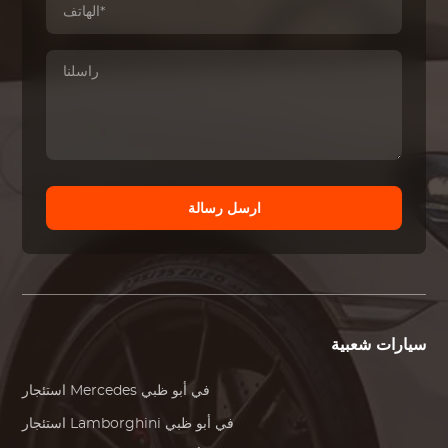
ارسل رسالة
سيارات شعبية
في أبو ظبي
Mercedes
استئجار
في أبو ظبي
Lamborghini
استئجار