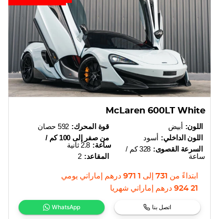
McLaren 600LT White
اللون:
أبيض
قوة المحرك:
592 حصان
اللون الداخلي:
أسود
من صفر إلى 100 كم /
ساعة:
2.8 ثانية
السرعة القصوى:
328 كم /
ساعة
المقاعد:
2
ابتداءً من
731
إلى
1 971
درهم إماراتي
يومي
21 924
درهم إماراتي
شهريا
اتصل بنا
WhatsApp