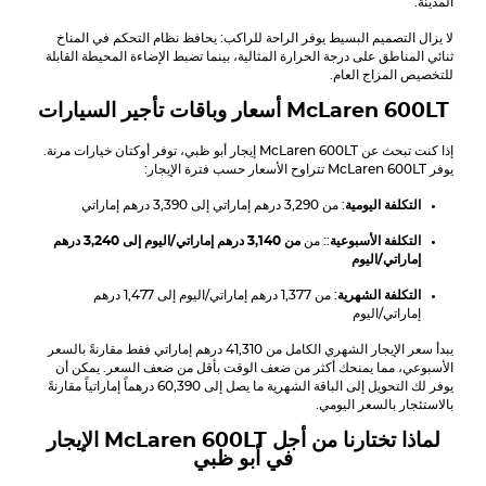
المدينة.
لا يزال التصميم البسيط يوفر الراحة للراكب: يحافظ نظام التحكم في المناخ
ثنائي المناطق على درجة الحرارة المثالية، بينما تضبط الإضاءة المحيطة القابلة
للتخصيص المزاج العام.
McLaren 600LT
أسعار وباقات تأجير السيارات
إذا كنت تبحث عن
McLaren 600LT
إيجار أبو ظبي، توفر أوكتان خيارات مرنة.
يوفر
McLaren 600LT
تتراوح الأسعار حسب فترة الإيجار:
التكلفة اليومية
: من 3,290 درهم إماراتي إلى 3,390 درهم إماراتي
التكلفة الأسبوعية
:: من
من 3,140 درهم إماراتي/اليوم إلى 3,240 درهم
إماراتي/اليوم
التكلفة الشهرية
: من 1,377 درهم إماراتي/اليوم إلى 1,477 درهم
إماراتي/اليوم
يبدأ سعر الإيجار الشهري الكامل من 41,310 درهم إماراتي فقط مقارنةً بالسعر
الأسبوعي، مما يمنحك أكثر من ضعف الوقت بأقل من ضعف السعر. يمكن أن
يوفر لك التحويل إلى الباقة الشهرية ما يصل إلى 60,390 درهماً إماراتياً مقارنةً
بالاستئجار بالسعر اليومي.
لماذا تختارنا من أجل
McLaren 600LT
الإيجار
في أبو ظبي