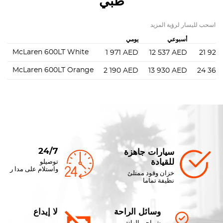
ظبي
اسحب لليسار لرؤية المزيد
أسبوعي
يومي
McLaren 600LT White
1 971
AED
12 537
AED
21 924
McLaren 600LT Orange
2 190
AED
13 930
AED
24 360
24/7
سيارات جاهزة
للقيادة
توصيلو
واستلام على مدا ر
خزان وقود ممتلئ
نظيفة تماما
وسائل الراحة
لا إيداع