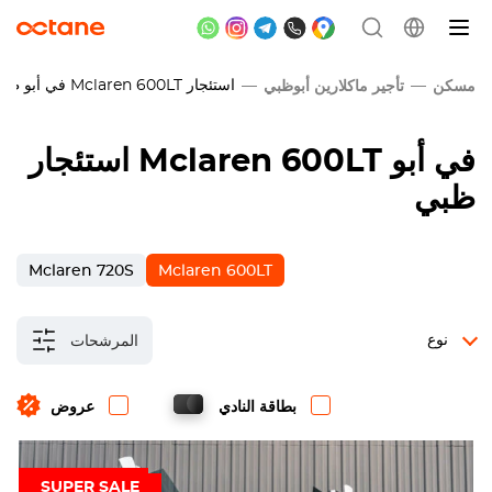
استئجار
Mclaren 600LT
في أبو ظب
مسكن
تأجير ماكلارين أبوظبي
في أبو
Mclaren 600LT
استئجار
ظبي
Mclaren 720S
Mclaren 600LT
نوع
المرشحات
بطاقة النادي
عروض
SUPER SALE