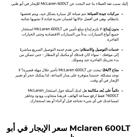
إليك سبب ثقة العملاء بنا عند البحث عن
McLaren 600LT
للإيجار في أبو ظبي
مركبات جيدة الصيانة:
تتم صيانة كل سيارة بشكل جيد، ويتم فحصها
بانتظام، وهي في أفضل حالاتها لضمان تجربة قيادة لا تشوبها شائبة.
بدون إيداع:
لا يلزم إيداع مبلغ تأمين في
McLaren 600LT
استئجار
جميع أنواع السيارات، بدءاً من السيارات الاقتصادية وحتى الخيارات
الفاخرة.
خدمات التوصيل والاستلام:
نحن نقدم خدمة التوصيل السريع مباشرةً
إلى موقعك - سواء كان فندقك أو مكتبك أو المطار - حتى تتمكن من
بدء تجربتك الفاخرة عند وصولك.
متاح 24/7:
تبحث عن
McLaren 600LT
تأجير خلال مهلة قصيرة؟ لا
توجد مشكلة. خدمتنا متوفرة على مدار الساعة، لذا يمكنك حجز أو تغيير
الإيجار في أي وقت.
دائماً على بُعد مكالمة
هل لديك أسئلة حول استئجار
McLaren
600LT
? فقط ارفع سماعة الهاتف. فريقنا متجاوب وودود وجاهز
لمساعدتك في أي شيء تحتاجه قبل أو أثناء أو بعد استئجارك.
Mclaren 600LT
سعر الإيجار في أبو