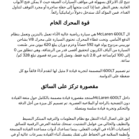
تتيح لك الانزلاق بسهولة في مواقف السيارات الضيقة حيث لا يمكن فتح الأبواب
العادية. بغض النظر عما إذا كنت متجهاً إلى حفلة ساحرة أو مجرد التوقف لتناول
الغداء، فمن المؤكد أنك ستدخل دخولاً دراماتيكياً رائعاً.
قوة المحرك الخام
ال
McLaren 600LT
هي سيارة رياضية عالية الأداء تعمل بالبنزين وتعمل بنظام
الدفع الأمامي. وتحت غطاء المحرك، تحتوي السيارة على محرك V8 بشاحن
توربيني مزدوج يولد قوة 592 حصاناً وعزم دوران يبلغ 620 نيوتن متر. صُنعت
السيارة من ألياف الكربون لتحقيق أقصى قدر من الرشاقة، وهي تنطلق من 0
إلى 100 كم/ساعة في 2.8 ثانية فقط، وتصل إلى سرعة قصوى تبلغ 328 كم/
ساعة.
تم تصميم 600LT المصممة لتجربة قيادة لا مثيل لها لتقدم أداءً فائقاً مع كل
ضغطة على الدواسة.
مقصورة تركز على السائق
داخل
McLaren 600LT
ستجد مقصورة قيادة مصممة بالكامل حول متعة القيادة
دون التضحية بالراحة أو الملاءمة العصرية. تم تصميم كل ميزة من أجل الدقة
والتحكم وتجربة قيادة سلسة ومتصلة.
ابقَ على اتصال أثناء التنقل مع نظام المعلومات والترفيه المبتكر البسيط
والنظيف والخالي من عوامل التشتيت. تمنحك شاشة العرض الرقمية للسائق
إحصائيات الأداء في الوقت الفعلي، بينما تساعدك أدوات مساعدة القيادة المدمجة
وأنظمة السلامة في الحفاظ على ثقتك بنفسك أثناء القيادة بسرعات عالية أو في