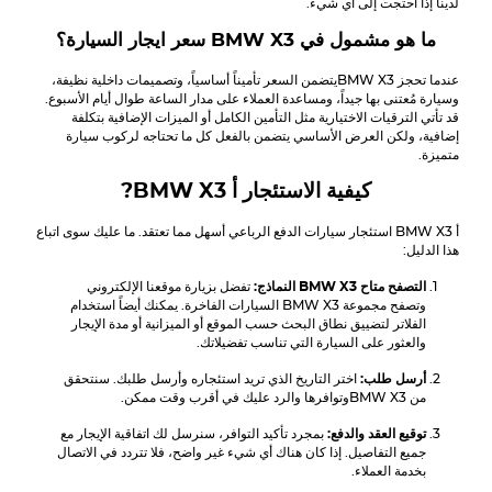
لدينا إذا احتجت إلى أي شيء.
ما هو مشمول في
BMW X3
سعر ايجار السيارة؟
عندما تحجز
BMW X3
يتضمن السعر تأميناً أساسياً، وتصميمات داخلية نظيفة،
وسيارة مُعتنى بها جيداً، ومساعدة العملاء على مدار الساعة طوال أيام الأسبوع.
قد تأتي الترقيات الاختيارية مثل التأمين الكامل أو الميزات الإضافية بتكلفة
إضافية، ولكن العرض الأساسي يتضمن بالفعل كل ما تحتاجه لركوب سيارة
متميزة.
كيفية الاستئجار أ
BMW X3
?
أ
BMW X3
استئجار سيارات الدفع الرباعي أسهل مما تعتقد. ما عليك سوى اتباع
هذا الدليل:
التصفح متاح
BMW X3
النماذج:
تفضل بزيارة موقعنا الإلكتروني
وتصفح مجموعة
BMW X3
السيارات الفاخرة. يمكنك أيضاً استخدام
الفلاتر لتضييق نطاق البحث حسب الموقع أو الميزانية أو مدة الإيجار
والعثور على السيارة التي تناسب تفضيلاتك.
أرسل طلب:
اختر التاريخ الذي تريد استئجاره وأرسل طلبك. سنتحقق
من
BMW X3
وتوافرها والرد عليك في أقرب وقت ممكن.
توقيع العقد والدفع:
بمجرد تأكيد التوافر، سنرسل لك اتفاقية الإيجار مع
جميع التفاصيل. إذا كان هناك أي شيء غير واضح، فلا تتردد في الاتصال
بخدمة العملاء.