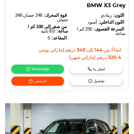
BMW X3 Grey
اللون:
رمادي
قوة المحرك:
248 حصان 248
حصان
اللون الداخلي:
أسود
من صفر إلى 100 كم /
السرعة القصوى:
250 كم /
ساعة:
6.0 ثانية
ساعة
المقاعد:
5
ابتداءً من
144
إلى
345
درهم إماراتي
يومي
4 320
درهم إماراتي
شهريا
اتصل بنا
WhatsApp
تفاصيل
احتياطي