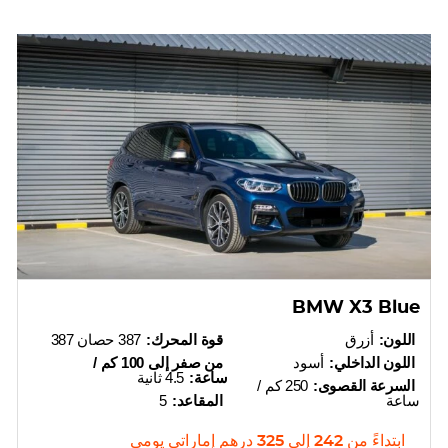
BMW X3 Blue
اللون:
أزرق
قوة المحرك:
387 حصان 387
اللون الداخلي:
أسود
من صفر إلى 100 كم /
ساعة:
4.5 ثانية
السرعة القصوى:
250 كم /
ساعة
المقاعد:
5
ابتداءً من
242
إلى
325
درهم إماراتي
يومي