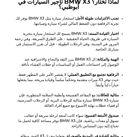
لماذا تختار؟
BMW X3
تأجير السيارات في
أبوظبي؟
تجنب الالتزامات طويلة الأجل:
استئجار سيارة مثل
BMW X3
توفر لك
تجربة الرفاهية دون الضغط المالي لشراء سيارة وصيانتها.
اختبار القيادة الممتد:
BMW X3
يسمح لك استئجار سيارة بتجربة
السيارة في ظروف الحياة الحقيقية - على الطرق السريعة، وفي زحمة
المرور في المدينة، وفي الرحلات الطويلة - قبل أن تقرر الاستثمار في
سيارتك الخاصة.
الهيبة والمكانة:
ال
BMW X3
يبرز الثقة والنجاح والاحترافية عند
الوصول إلى اجتماعات العمل أو المناسبات أو حفلات العشاء بأناقة.
الرفاهية تجتمع مع التطبيق العملي:
لا يقتصر الأمر على المظهر فقط،
حيث توفر X3 ميزات متقدمة وتحكماً سلساً وقيادة مريحة، مما يجعلها
خياراً ذكياً وأنيقاً.
مثالية للعائلات:
مع المقاعد الفسيحة وأنظمة السلامة المتطورة، فإن
سيارة
BMW X3
سيارة مثالية للرحلات البرية، أو الرحلات المدرسية،
أو قضاء عطلات نهاية الأسبوع مع جميع أفراد العائلة.
صندوق الأمتعة الفسيح:
سواء كانت أمتعة لرحلة سريعة أو حقائب
تسوق أو معدات رياضية، فإن
BMW X3
توفر مساحة كافية لحمل ما
تحتاج إليه دون المساس بالراحة.
مثالية للقيادة في المدينة والصحراء,
يجعلها محرك X3 القوي ونظام