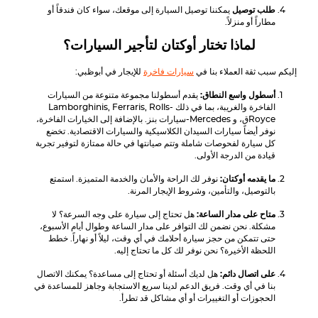
طلب توصيل
يمكننا توصيل السيارة إلى موقعك، سواء كان فندقاً أو
مطاراً أو منزلاً.
لماذا تختار أوكتان لتأجير السيارات؟
إليكم سبب ثقة العملاء بنا في
سيارات فاخرة
للإيجار في أبوظبي:
أسطول واسع النطاق:
يقدم أسطولنا مجموعة متنوعة من السيارات
الفاخرة والغريبة، بما في ذلك
Rolls-
s,
Ferrari
s,
Lamborghini
Royce
ق، و
Mercedes
-سيارات بنز. بالإضافة إلى الخيارات الفاخرة،
نوفر أيضاً سيارات السيدان الكلاسيكية والسيارات الاقتصادية. تخضع
كل سيارة لفحوصات شاملة وتتم صيانتها في حالة ممتازة لتوفير تجربة
قيادة من الدرجة الأولى.
ما يقدمه أوكتان:
نوفر لك الراحة والأمان والخدمة المتميزة. استمتع
بالتوصيل، والتأمين، وشروط الإيجار المرنة.
متاح على مدار الساعة:
هل تحتاج إلى سيارة على وجه السرعة؟ لا
مشكلة. نحن نضمن لك التوافر على مدار الساعة وطوال أيام الأسبوع،
حتى تتمكن من حجز سيارة أحلامك في أي وقت، ليلاً أو نهاراً. خطط
اللحظة الأخيرة؟ نحن نوفر لك كل ما تحتاج إليه.
على اتصال دائم:
هل لديك أسئلة أو تحتاج إلى مساعدة؟ يمكنك الاتصال
بنا في أي وقت. فريق الدعم لدينا سريع الاستجابة وجاهز للمساعدة في
الحجوزات أو التغييرات أو أي مشاكل قد تطرأ.