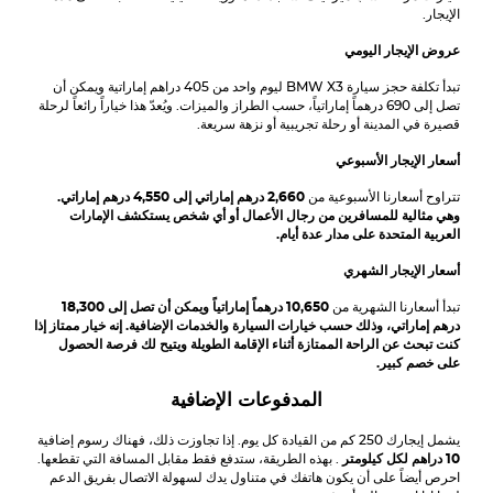
الإيجار.
عروض الإيجار اليومي
تبدأ تكلفة حجز سيارة BMW X3 ليوم واحد من 405 دراهم إماراتية ويمكن أن
تصل إلى 690 درهماً إماراتياً، حسب الطراز والميزات. ويُعدّ هذا خياراً رائعاً لرحلة
قصيرة في المدينة أو رحلة تجريبية أو نزهة سريعة.
أسعار الإيجار الأسبوعي
تتراوح أسعارنا الأسبوعية من
2,660 درهم إماراتي إلى
4,550 درهم إماراتي.
وهي مثالية للمسافرين من رجال الأعمال أو أي شخص يستكشف الإمارات
العربية المتحدة على مدار عدة أيام.
أسعار الإيجار الشهري
تبدأ أسعارنا الشهرية من
10,650 درهماً إماراتياً ويمكن أن تصل إلى
18,300
درهم إماراتي، وذلك حسب خيارات السيارة والخدمات الإضافية. إنه خيار ممتاز إذا
كنت تبحث عن الراحة الممتازة أثناء الإقامة الطويلة ويتيح لك فرصة الحصول
على خصم كبير.
المدفوعات الإضافية
يشمل إيجارك 250 كم من القيادة كل يوم. إذا تجاوزت ذلك، فهناك رسوم إضافية
10 دراهم لكل كيلومتر
. بهذه الطريقة، ستدفع فقط مقابل المسافة التي تقطعها.
احرص أيضاً على أن يكون هاتفك في متناول يدك لسهولة الاتصال بفريق الدعم