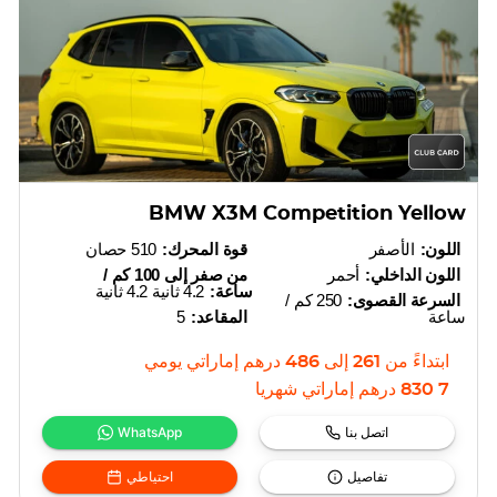
BMW X3M Competition Yellow
اللون:
الأصفر
قوة المحرك:
510 حصان
اللون الداخلي:
أحمر
من صفر إلى 100 كم /
ساعة:
4.2 ثانية 4.2 ثانية
السرعة القصوى:
250 كم /
ساعة
المقاعد:
5
ابتداءً من
261
إلى
486
درهم إماراتي
يومي
7 830
درهم إماراتي
شهريا
اتصل بنا
WhatsApp
تفاصيل
احتياطي