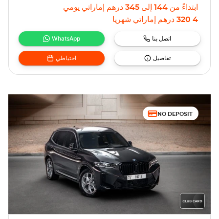
ابتداءً من
144
إلى
345
درهم إماراتي
يومي
4 320
درهم إماراتي
شهريا
اتصل بنا
WhatsApp
تفاصيل
احتياطي
NO DEPOSIT