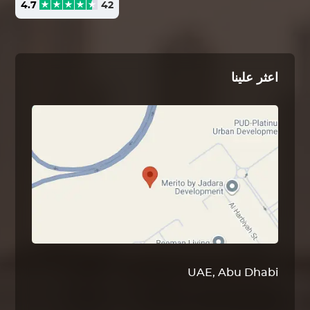
4.7
42
اعثر علينا
UAE, Abu Dhabi