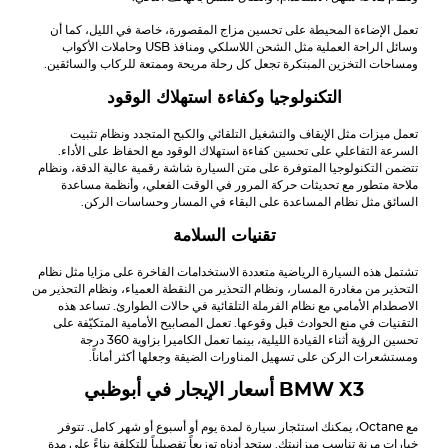
تعمل الإضاءة المحيطة على تحسين مزاج المقصورة، خاصة في الليل، كما أن
وسائل الراحة العملية مثل الشحن اللاسلكي ومنافذ USB وحاملات الأكواب
ومساحات التخزين المبتكرة تجعل كل رحلة مريحة وممتعة للركاب والسائقين.
التكنولوجيا وكفاءة استهلاك الوقود
تعمل ميزات مثل الإيقاف والتشغيل التلقائي والكبح المتجدد ونظام تثبيت
السرعة التفاعلي على تحسين كفاءة استهلاك الوقود مع الحفاظ على الأداء.
تتضمن التكنولوجيا المتوفرة على متن السيارة شاشة رقمية عالية الدقة، ونظام
ملاحة متطور مع تحديثات حركة المرور في الوقت الفعلي، وأنظمة مساعدة
السائق مثل نظام المساعدة على البقاء في المسار وحساسات الركن.
تقنيات السلامة
تشتمل هذه السيارة الرياضية متعددة الاستخدامات الفاخرة على مزايا مثل نظام
التحذير من مغادرة المسار، ونظام التحذير من النقطة العمياء، ونظام التحذير من
الاصطدام الأمامي مع نظام الفرملة التلقائية في حالات الطوارئ. تساعد هذه
التقنيات في منع الحوادث قبل وقوعها. تعمل المصابيح الأمامية المتكيّفة على
تحسين الرؤية أثناء القيادة الليلية، بينما تعمل الكاميرا بزاوية 360 درجة
ومستشعرات الركن على تسهيل المناورات الضيقة وجعلها أكثر أماناً.
BMW X3
أسعار الإيجار في أبوظبي
مع Octane، يمكنك استئجار سيارة لمدة يوم أو أسبوع أو شهر كامل. تتوفر
خيارات مرنة تناسب ميزانيتك. ستجد أدناه توزيعاً تفصيلياً للتكلفة بناءً على مدة