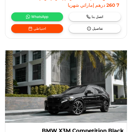
7 260
درهم إماراتي
شهريا
اتصل بنا
WhatsApp
تفاصيل
احتياطي
BMW X3M Competition Black