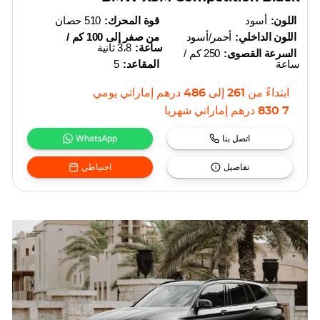
اللون:
أسود
قوة المحرك:
510 حصان
اللون الداخلي:
أحمر/أسود
من صفر إلى 100 كم /
ساعة:
3،8 ثانية
السرعة القصوى:
250 كم /
ساعة
المقاعد:
5
ابتداءً من
261
إلى
486
درهم إماراتي
يومي
7 830
درهم إماراتي
شهريا
اتصل بنا
WhatsApp
تفاصيل
احتياطي