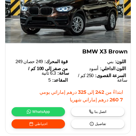
BMW X3 Brown
اللون:
بني
قوة المحرك:
249 حصان 249
اللون الداخلي:
أسود
من صفر إلى 100 كم /
ساعة:
6.3 ثانية
السرعة القصوى:
250 كم /
ساعة
المقاعد:
5
ابتداءً من
242
إلى
325
درهم إماراتي
يومي
7 260
درهم إماراتي
شهريا
اتصل بنا
WhatsApp
تفاصيل
احتياطي