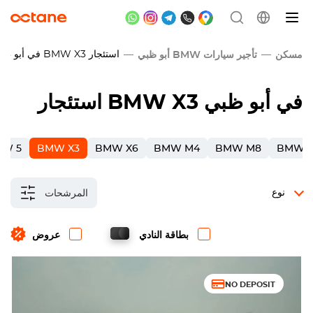
استئجار
BMW X3
في أبو ظب
مسكن
تأجير سيارات BMW أبو ظبي
في أبو ظبي
BMW X3
استئجار
W 5
BMW X3
BMW X6
BMW M4
BMW M8
BMW 
نوع
المرشحات
بطاقة النادي
عروض
NO DEPOSIT