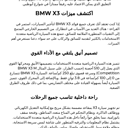
التعليق الذي يمكن الاعتماد عليه رفيقاً ممتازاً في شوارع أبوظبي.
اكتشف ميزات
BMW X3
إذا كنت تعتقد أنك تعرف جميع فوائد
BMW X3
لتأجير السيارات، استمر في
القراءة - هناك العديد من الأسباب في انتظارك. من التصميم الخارجي المدمج
إلى التقنيات المتطورة الملائمة للسائق، تتمتع هذه السيارة الرياضية متعددة
الاستخدامات بالكثير لتقدمه للسائق والركاب على حد سواء. دعنا نستعرض أهم
الميزات.
تصميم أنيق يلتقي مع الأداء القوي
تتميز هذه السيارة الرياضية متعددة الاستخدامات بتصميمها الأنيق ومحركها القوي
الذي يصل إلى 510 أحصنة (حسب الطراز، على سبيل المثال
M
BMW X3
Competition) وسرعة قصوى تبلغ 250 كم/ساعة. السيارة
BMW X3
تتسارع
من 0 إلى 100 كم/ساعة في 3.8 ثوانٍ فقط. وبالإضافة إلى المحرك القوي، تتميز
السيارة أيضاً بسهولة القيادة على مختلف التضاريس، بما في ذلك ظروف الطرق
الصعبة.
راحة داخلية تناسب جميع الرحلات
تم تجهيز سيارة X3 بمقاعد مصممة بشكل مريح مع إمكانية التعديل الكهربائي
ووظائف الذاكرة، ونظام التحكم في المناخ متعدد المناطق، وفتحة سقف
بانورامية، مما يخلق جواً رائعاً داخل هذه السيارة الرياضية متعددة الاستخدامات.
يشتمل نظام المعلومات والترفيه المتطور على شاشة لمس سريعة الاستجابة،
ونظام ملاحة سهل الاستخدام، واتصال سلس بالهاتف الذكي.