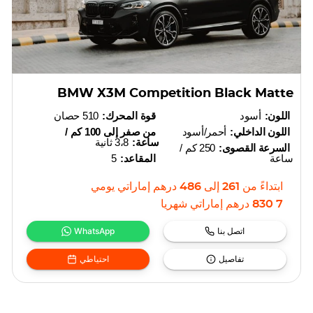
BMW X3M Competition Black Matte
اللون:
أسود
قوة المحرك:
510 حصان
اللون الداخلي:
أحمر/أسود
من صفر إلى 100 كم /
ساعة:
3،8 ثانية
السرعة القصوى:
250 كم /
ساعة
المقاعد:
5
ابتداءً من
261
إلى
486
درهم إماراتي
يومي
7 830
درهم إماراتي
شهريا
اتصل بنا
WhatsApp
تفاصيل
احتياطي