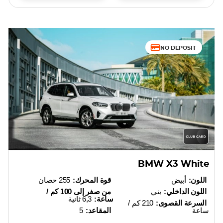
NO DEPOSIT
BMW X3 White
اللون:
أبيض
قوة المحرك:
255 حصان
اللون الداخلي:
بني
من صفر إلى 100 كم /
ساعة:
6,3 ثانية
السرعة القصوى:
210 كم /
ساعة
المقاعد:
5