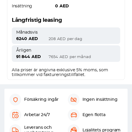
Insättning
0
AED
Långfristig leasing
Månadsvis
6240
AED
208
AED
per dag
Årligen
91 844
AED
7654
AED
per månad
Alla priser är angivna exklusive 5% moms, som
tillkommer vid faktureringstillfället.
Försäkring ingår
Ingen insättning
Arbetar 24/7
Egen flotta
Leverans och
Lojalitets program