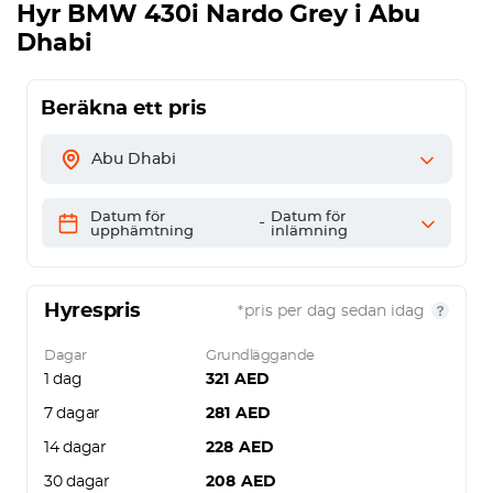
Hyr
BMW 430i Nardo Grey
i Abu
Dhabi
Beräkna ett pris
Abu Dhabi
Datum för
Datum för
-
upphämtning
inlämning
Hyrespris
*pris per dag sedan idag
Dagar
Grundläggande
1 dag
321
AED
7 dagar
281
AED
14 dagar
228
AED
30 dagar
208
AED