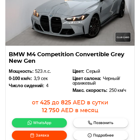
BMW M4 Competition Convertible Grey
New Gen
Мощность:
523 л.с.
Цвет:
Серый
0-100 км/ч:
3,9 сек
Цвет салона:
Черный/
оранжевый
Число сидений:
4
Макс. скорость:
250 км/ч
от
425
до
825
AED
в сутки
12 750
AED
в месяц
WhatsApp
Позвонить
Заявка
Подробнее