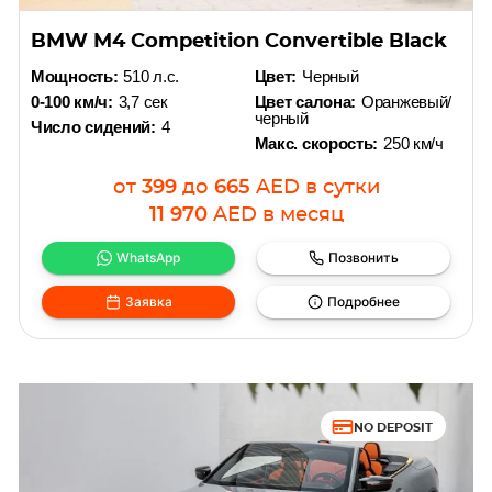
BMW M4 Competition Convertible Black
Мощность:
510 л.с.
Цвет:
Черный
0-100 км/ч:
3,7 сек
Цвет салона:
Оранжевый/
черный
Число сидений:
4
Макс. скорость:
250 км/ч
от
399
до
665
AED
в сутки
11 970
AED
в месяц
WhatsApp
Позвонить
Заявка
Подробнее
NO DEPOSIT