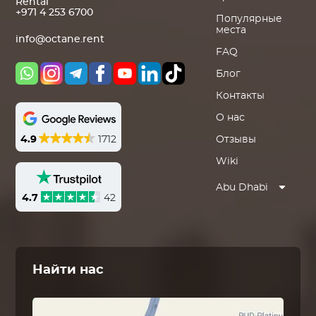
Rental
+971 4 253 6700
Популярные
места
info@octane.rent
FAQ
Блог
Контакты
О нас
4.9
1712
Отзывы
Wiki
Abu Dhabi
4.7
42
Найти нас