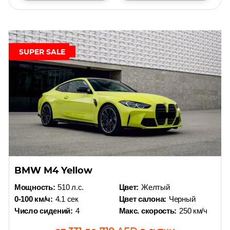
SUPER SALE
BMW M4 Yellow
Мощность:
510 л.с.
Цвет:
Желтый
0-100 км/ч:
4.1 сек
Цвет салона:
Черный
Число сидений:
4
Макс. скорость:
250 км/ч