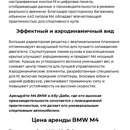
настраиваемые кнопки M и цифровая панель,
отображающая данные о производительности в режиме
реального времени. Благодаря просторному багажнику
объемом 440 литров M4 обладает впечатляющей
практичностью для спортивного купе.
Эффектный и аэродинамичный вид
Большая радиаторная решетка с вертикальными планками
оптимизирует воздушный поток для лучшего охлаждения
двигателя. Скульптурные линии кузова и расклешенные
крылья улучшают аэродинамику и придают M4 мощный
облик. Крыша из углеродного волокна уменьшает вес и
снижает центр тяжести для лучшей управляемости.
Аэродинамические элементы, разработанные специально
для M, включая передние сплиттеры, боковые юбки и
задний диффузор, увеличивают прижимную силу и
повышают устойчивость на высоких скоростях.
Арендуйте M4 BMW в Абу-Даби, где его высокая
производительность сочетается с повседневной
практичностью, что делает его универсальным
спортивным автомобилем.
Цена аренды BMW M4