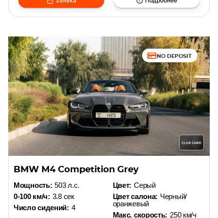
Заявка
Подробнее
NO DEPOSIT
BMW M4 Competition Grey
Мощность:
503 л.с.
Цвет:
Серый
0-100 км/ч:
3.8 сек
Цвет салона:
Черный/
оранжевый
Число сидений:
4
Макс. скорость:
250 км/ч