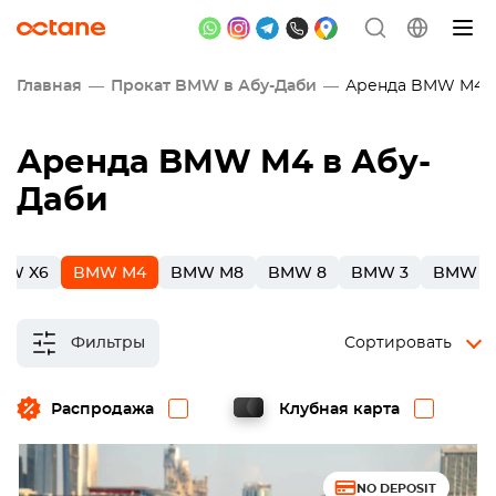
Главная
Прокат BMW в Абу-Даби
Аренда BMW M4 в
Аренда BMW M4 в Абу-
Даби
MW X6
BMW M4
BMW M8
BMW 8
BMW 3
BMW 7
Фильтры
Сортировать
Распродажа
Клубная карта
NO DEPOSIT