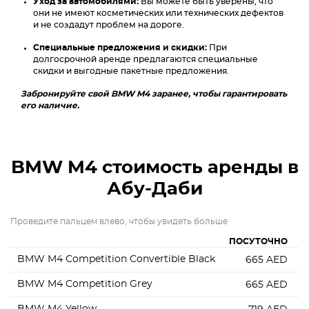
Уход за автомобилями:
Вы можете быть уверены, что
они не имеют косметических или технических дефектов
и не создадут проблем на дороге.
Специальные предложения и скидки:
При
долгосрочной аренде предлагаются специальные
скидки и выгодные пакетные предложения.
Забронируйте свой BMW M4 заранее, чтобы гарантировать
его наличие.
BMW M4
стоимость аренды в
Абу-Даби
Проведите пальцем влево, чтобы увидеть больше
ПОСУТОЧНО
П
BMW M4 Competition Convertible Black
665
AED
BMW M4 Competition Grey
665
AED