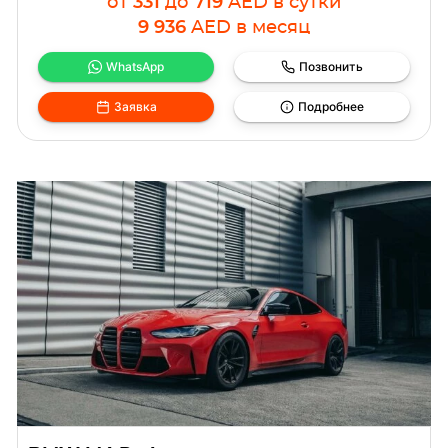
от
331
до
719
AED
в сутки
9 936
AED
в месяц
WhatsApp
Позвонить
Заявка
Подробнее