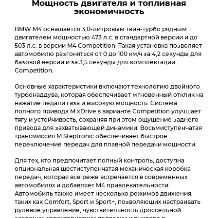
Мощность двигателя и топливная
экономичность
BMW M4 оснащается 3,0-литровым твин-турбо рядным
двигателем мощностью 473 л.с. в стандартной версии и до
503 л.с. в версии M4 Competition. Такая установка позволяет
автомобилю разгоняться от 0 до 100 км/ч за 4,2 секунды для
базовой версии и за 3,5 секунды для комплектации
Competition.
Основные характеристики включают технологию двойного
турбонаддува, которая обеспечивает мгновенный отклик на
нажатие педали газа и высокую мощность. Система
полного привода M xDrive в варианте Competition улучшает
тягу и устойчивость, сохраняя при этом ощущение заднего
привода для захватывающей динамики. Восьмиступенчатая
трансмиссия M Steptronic обеспечивает быстрое
переключение передач для плавной передачи мощности.
Для тех, кто предпочитает полный контроль, доступна
опциональная шестиступенчатая механическая коробка
передач, которая все реже встречается в современных
автомобилях и добавляет M4 привлекательности.
Автомобиль также имеет несколько режимов движения,
таких как Comfort, Sport и Sport+, позволяющих настраивать
рулевое управление, чувствительность дроссельной