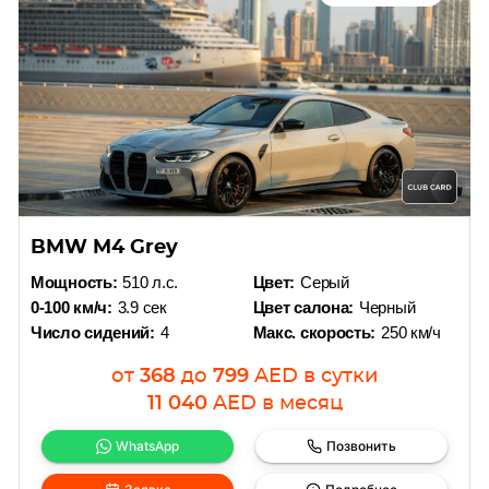
BMW M4 Grey
Мощность:
510 л.с.
Цвет:
Серый
0-100 км/ч:
3.9 сек
Цвет салона:
Черный
Число сидений:
4
Макс. скорость:
250 км/ч
от
368
до
799
AED
в сутки
11 040
AED
в месяц
WhatsApp
Позвонить