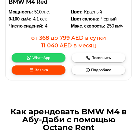
BMW M4 Red
Мощность:
510 л.с.
Цвет:
Красный
0-100 км/ч:
4.1 сек
Цвет салона:
Черный
Число сидений:
4
Макс. скорость:
250 км/ч
от
368
до
799
AED
в сутки
11 040
AED
в месяц
WhatsApp
Позвонить
Заявка
Подробнее
Как арендовать BMW M4 в
Абу-Даби с помощью
Octane Rent