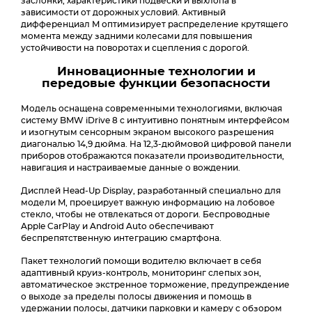
заслонки, характеристики подвески и выхлопа в
зависимости от дорожных условий. Активный
дифференциал M оптимизирует распределение крутящего
момента между задними колесами для повышения
устойчивости на поворотах и сцепления с дорогой.
Инновационные технологии и
передовые функции безопасности
Модель оснащена современными технологиями, включая
систему BMW iDrive 8 с интуитивно понятным интерфейсом
и изогнутым сенсорным экраном высокого разрешения
диагональю 14,9 дюйма. На 12,3-дюймовой цифровой панели
приборов отображаются показатели производительности,
навигация и настраиваемые данные о вождении.
Дисплей Head-Up Display, разработанный специально для
модели M, проецирует важную информацию на лобовое
стекло, чтобы не отвлекаться от дороги. Беспроводные
Apple CarPlay и Android Auto обеспечивают
беспрепятственную интеграцию смартфона.
Пакет технологий помощи водителю включает в себя
адаптивный круиз-контроль, мониторинг слепых зон,
автоматическое экстренное торможение, предупреждение
о выходе за пределы полосы движения и помощь в
удержании полосы, датчики парковки и камеру с обзором