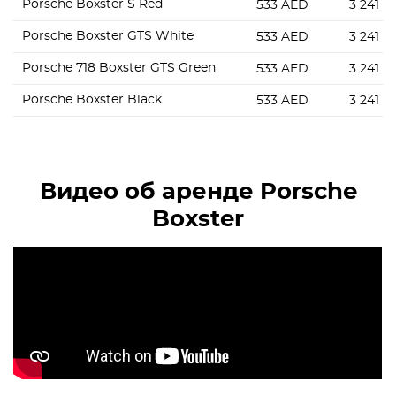
Porsche Boxster S Red
533
AED
3 241
A
Porsche Boxster GTS White
533
AED
3 241
A
Porsche 718 Boxster GTS Green
533
AED
3 241
A
Porsche Boxster Black
533
AED
3 241
A
Видео об аренде Porsche
Boxster