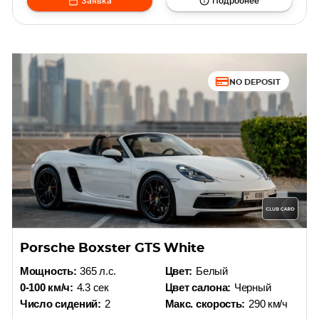
Заявка
Подробнее
NO DEPOSIT
Porsche Boxster GTS White
Мощность:
365 л.с.
Цвет:
Белый
0-100 км/ч:
4.3 сек
Цвет салона:
Черный
Число сидений:
2
Макс. скорость:
290 км/ч