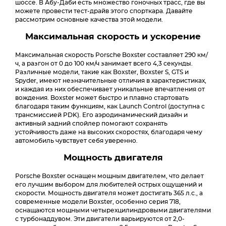
шоссе. В Абу-Даби есть множество гоночных трасс, где вы
можете провести тест-драйв этого спорткара. Давайте
рассмотрим основные качества этой модели.
Максимальная скорость и ускорение
Максимальная скорость Porsche Boxster составляет 290 км/
ч, а разгон от 0 до 100 км/ч занимает всего 4,3 секунды.
Различные модели, такие как Boxster, Boxster S, GTS и
Spyder, имеют незначительные отличия в характеристиках,
и каждая из них обеспечивает уникальные впечатления от
вождения. Boxster может быстро и плавно стартовать
благодаря таким функциям, как Launch Control (доступна с
трансмиссией PDK). Его аэродинамический дизайн и
активный задний спойлер помогают сохранять
устойчивость даже на высоких скоростях, благодаря чему
автомобиль чувствует себя уверенно.
Мощность двигателя
Porsche Boxster оснащен мощным двигателем, что делает
его лучшим выбором для любителей острых ощущений и
скорости. Мощность двигателя может достигать 365 л.с., а
современные модели Boxster, особенно серия 718,
оснащаются мощными четырехцилиндровыми двигателями
с турбонаддувом. Эти двигатели варьируются от 2,0-