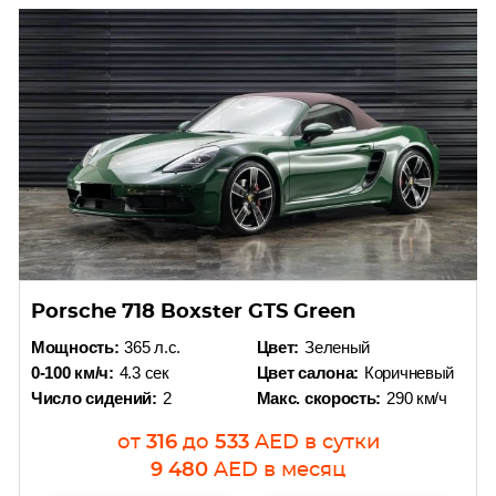
Porsche 718 Boxster GTS Green
Мощность:
365 л.с.
Цвет:
Зеленый
0-100 км/ч:
4.3 сек
Цвет салона:
Коричневый
Число сидений:
2
Макс. скорость:
290 км/ч
от
316
до
533
AED
в сутки
9 480
AED
в месяц