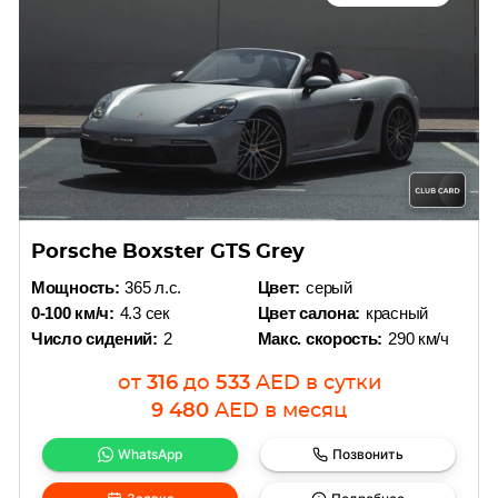
Porsche Boxster GTS Grey
Мощность:
365 л.с.
Цвет:
серый
0-100 км/ч:
4.3 сек
Цвет салона:
красный
Число сидений:
2
Макс. скорость:
290 км/ч
от
316
до
533
AED
в сутки
9 480
AED
в месяц
WhatsApp
Позвонить