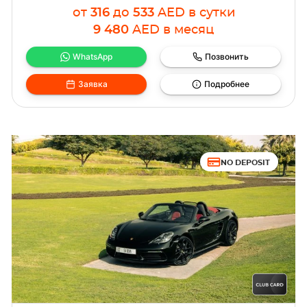
от
316
до
533
AED
в сутки
9 480
AED
в месяц
WhatsApp
Позвонить
Заявка
Подробнее
NO DEPOSIT