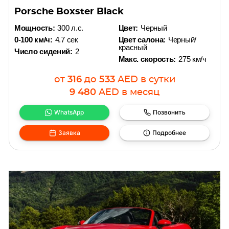
Porsche Boxster Black
Мощность:
300 л.с.
Цвет:
Черный
0-100 км/ч:
4.7 сек
Цвет салона:
Черный/
красный
Число сидений:
2
Макс. скорость:
275 км/ч
от
316
до
533
AED
в сутки
9 480
AED
в месяц
WhatsApp
Позвонить
Заявка
Подробнее