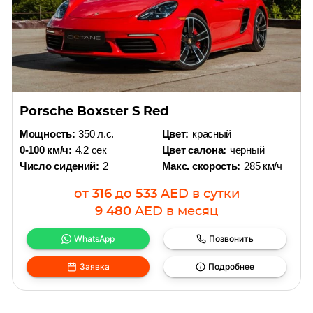
Porsche Boxster S Red
Мощность:
350 л.с.
Цвет:
красный
0-100 км/ч:
4.2 сек
Цвет салона:
черный
Число сидений:
2
Макс. скорость:
285 км/ч
от
316
до
533
AED
в сутки
9 480
AED
в месяц
WhatsApp
Позвонить
Заявка
Подробнее