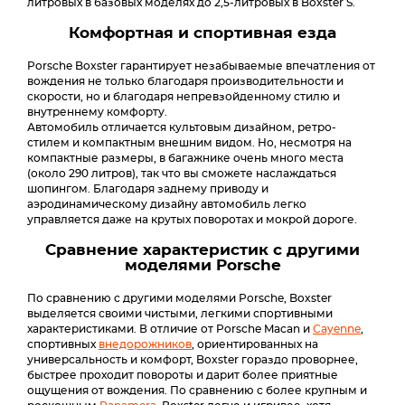
литровых в базовых моделях до 2,5-литровых в Boxster S.
Комфортная и спортивная езда
Porsche Boxster гарантирует незабываемые впечатления от
вождения не только благодаря производительности и
скорости, но и благодаря непревзойденному стилю и
внутреннему комфорту.
Автомобиль отличается культовым дизайном, ретро-
стилем и компактным внешним видом. Но, несмотря на
компактные размеры, в багажнике очень много места
(около 290 литров), так что вы сможете наслаждаться
шопингом. Благодаря заднему приводу и
аэродинамическому дизайну автомобиль легко
управляется даже на крутых поворотах и мокрой дороге.
Сравнение характеристик с другими
моделями Porsche
По сравнению с другими моделями Porsche, Boxster
выделяется своими чистыми, легкими спортивными
характеристиками. В отличие от Porsche Macan и
Cayenne
,
спортивных
внедорожников
, ориентированных на
универсальность и комфорт, Boxster гораздо проворнее,
быстрее проходит повороты и дарит более приятные
ощущения от вождения. По сравнению с более крупным и