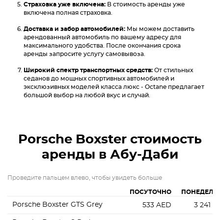
Страховка уже включена:
В стоимость аренды уже
включена полная страховка.
Доставка и забор автомобилей:
Мы можем доставить
арендованный автомобиль по вашему адресу для
максимального удобства. После окончания срока
аренды запросите услугу самовывоза.
Широкий спектр транспортных средств:
От стильных
седанов до мощных спортивных автомобилей и
эксклюзивных моделей класса люкс - Octane предлагает
большой выбор на любой вкус и случай.
Porsche Boxster
стоимость
аренды в Абу-Даби
Проведите пальцем влево, чтобы увидеть больше
ПОСУТОЧНО
ПОНЕДЕЛЬ
Porsche Boxster GTS Grey
533
AED
3 241
A