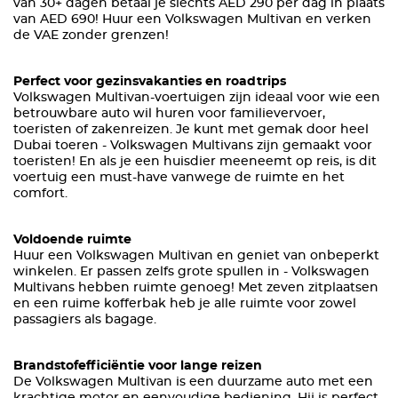
van 30+ dagen betaal je slechts AED 290 per dag in plaats
van AED 690! Huur een Volkswagen Multivan en verken
de VAE zonder grenzen!
Perfect voor gezinsvakanties en roadtrips
Volkswagen Multivan-voertuigen zijn ideaal voor wie een
betrouwbare auto wil huren voor familievervoer,
toeristen of zakenreizen. Je kunt met gemak door heel
Dubai toeren - Volkswagen Multivans zijn gemaakt voor
toeristen! En als je een huisdier meeneemt op reis, is dit
voertuig een must-have vanwege de ruimte en het
comfort.
Voldoende ruimte
Huur een Volkswagen Multivan en geniet van onbeperkt
winkelen. Er passen zelfs grote spullen in - Volkswagen
Multivans hebben ruimte genoeg! Met zeven zitplaatsen
en een ruime kofferbak heb je alle ruimte voor zowel
passagiers als bagage.
Brandstofefficiëntie voor lange reizen
De Volkswagen Multivan is een duurzame auto met een