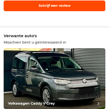
Schrijf een review
Schrijf een review
Verwante auto's
Misschien bent u geïnteresseerd in
Uitrusting
Comfortabel
Klimaatbeheersing
Aandrijving
Volkswagen Caddy V Grey
Voorwaarde