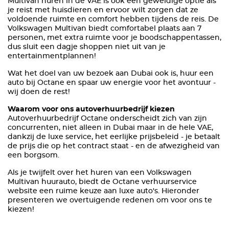
Multivan huren in de VAE is ook een geweldige optie als
je reist met huisdieren en ervoor wilt zorgen dat ze
voldoende ruimte en comfort hebben tijdens de reis. De
Volkswagen Multivan biedt comfortabel plaats aan 7
personen, met extra ruimte voor je boodschappentassen,
dus sluit een dagje shoppen niet uit van je
entertainmentplannen!
Wat het doel van uw bezoek aan Dubai ook is, huur een
auto bij Octane en spaar uw energie voor het avontuur -
wij doen de rest!
Waarom voor ons autoverhuurbedrijf kiezen
Autoverhuurbedrijf Octane onderscheidt zich van zijn
concurrenten, niet alleen in Dubai maar in de hele VAE,
dankzij de luxe service, het eerlijke prijsbeleid - je betaalt
de prijs die op het contract staat - en de afwezigheid van
een borgsom.
Als je twijfelt over het huren van een Volkswagen
Multivan huurauto, biedt de Octane verhuurservice
website een ruime keuze aan luxe auto's. Hieronder
presenteren we overtuigende redenen om voor ons te
kiezen!