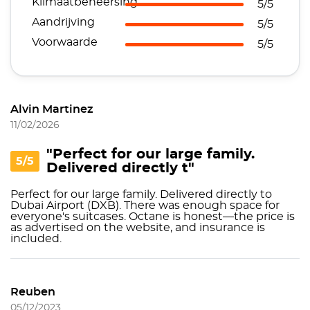
Klimaatbeheersing
5/5
Aandrijving
5/5
Voorwaarde
5/5
Alvin Martinez
11/02/2026
"Perfect for our large family.
5/5
Delivered directly t"
Perfect for our large family. Delivered directly to
Dubai Airport (DXB). There was enough space for
everyone's suitcases. Octane is honest—the price is
as advertised on the website, and insurance is
included.
Reuben
05/12/2023