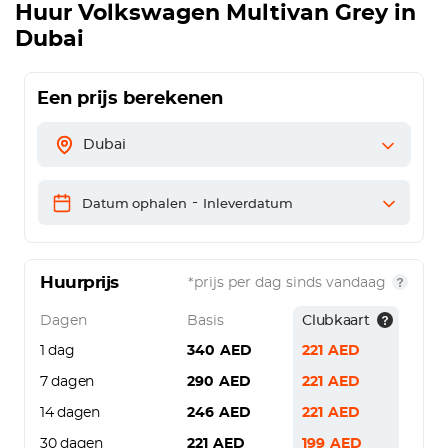
Huur
Volkswagen Multivan Grey
in
Dubai
Een prijs berekenen
Dubai
-
Datum ophalen
Inleverdatum
Huurprijs
*prijs per dag sinds vandaag
Dagen
Basis
Clubkaart
1 dag
340
AED
221
AED
7 dagen
290
AED
221
AED
14 dagen
246
AED
221
AED
30 dagen
221
AED
199
AED