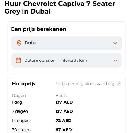
Huur
Chevrolet Captiva 7-Seater
Grey
in Dubai
Een prijs berekenen
Dubai
-
Datum ophalen
Inleverdatum
Huurprijs
*prijs per dag sinds vandaag
Dagen
Basis
1 dag
137
AED
7 dagen
127
AED
14 dagen
72
AED
30 dagen
67
AED