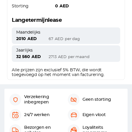
Storting
0
AED
Langetermijnlease
Maandelijks
2010
AED
67
AED
per dag
Jaarlijks
32 560
AED
2713
AED
per maand
Alle prijzen zijn exclusief 5% BTW, die wordt
toegevoegd op het moment van facturering.
Verzekering
Geen storting
inbegrepen
24/7 werken
Eigen vloot
Bezorgen en
Loyaliteits