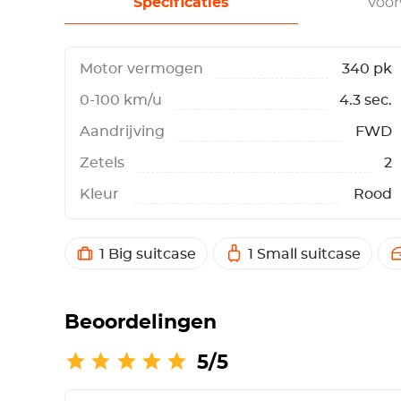
Specificaties
Voo
Motor vermogen
340 pk
0-100 km/u
4.3 sec.
Aandrijving
FWD
Zetels
2
Kleur
Rood
1 Big suitcase
1 Small suitcase
Beoordelingen
5/5