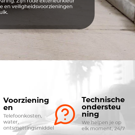
aring. Zijn rode exterieurkleur
ie en veiligheidsvoorzieningen
uik.
Technische
Voorziening
ondersteu
en
ning
Telefoonkosten,
water,
We helpen je op
ontsmettingsmiddel
elk moment, 24/7