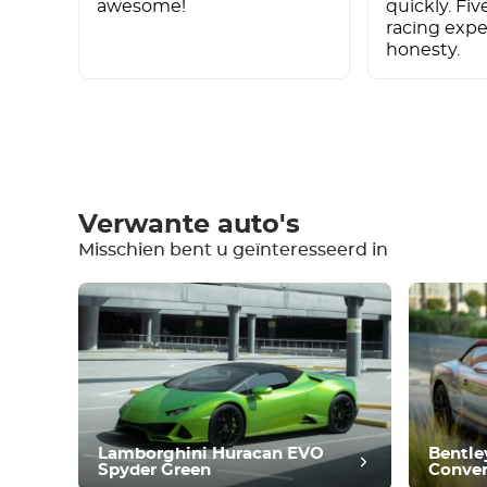
awesome!
quickly. Fiv
racing exp
honesty.
Schrijf een review
Verwante auto's
Misschien bent u geïnteresseerd in
Uitrusting
Comfortabel
Klimaatbeheersing
Aandrijving
Voorwaarde
Lamborghini Huracan EVO
Bentle
Spyder Green
Conver