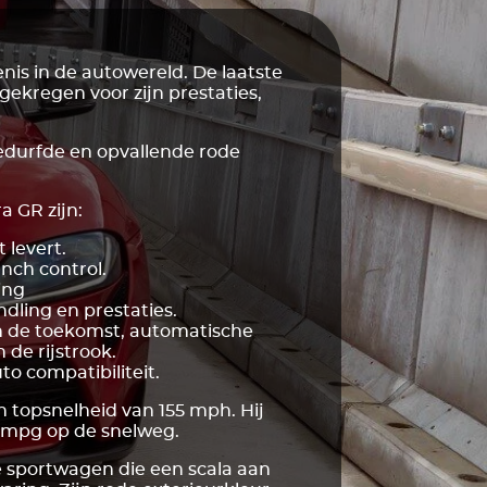
is in de autowereld. De laatste
 gekregen voor zijn prestaties,
gedurfde en opvallende rode
 GR zijn:
 levert.
nch control.
ing
dling en prestaties.
n de toekomst, automatische
de rijstrook.
o compatibiliteit.
 topsnelheid van 155 mph. Hij
0 mpg op de snelweg.
 sportwagen die een scala aan