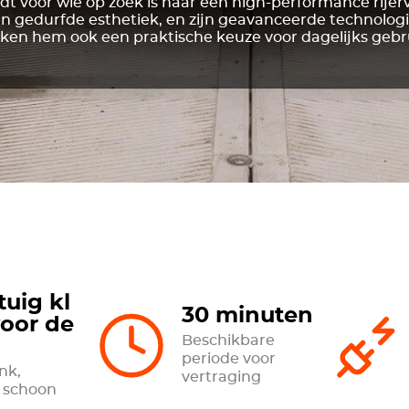
t voor wie op zoek is naar een high-performance rijerv
 en gedurfde esthetiek, en zijn geavanceerde technolog
en hem ook een praktische keuze voor dagelijks gebr
tuig kl
30 minuten
voor de
Beschikbare
periode voor
ank,
vertraging
t schoon