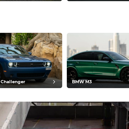
 evaluatie
Challenger
BMW M3