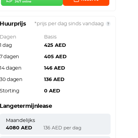
24/7 online
Huurprijs
*prijs per dag sinds vandaag
Dagen
Basis
1 dag
425
AED
7 dagen
405
AED
14 dagen
146
AED
30 dagen
136
AED
Storting
0
AED
Langetermijnlease
Maandelijks
4080
AED
136
AED
per dag