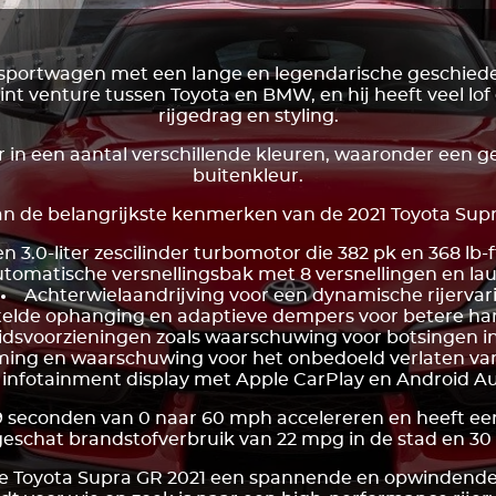
 sportwagen met een lange en legendarische geschieden
oint venture tussen Toyota en BMW, en hij heeft veel lof
rijgedrag en styling.
r in een aantal verschillende kleuren, waaronder een 
buitenkleur.
an de belangrijkste kenmerken van de 2021 Toyota Supra
n 3.0-liter zescilinder turbomotor die 382 pk en 368 lb-ft
tomatische versnellingsbak met 8 versnellingen en lau
Achterwielaandrijving voor een dynamische rijervar
telde ophanging en adaptieve dempers voor betere han
idsvoorzieningen zoals waarschuwing voor botsingen i
ng en waarschuwing voor het onbedoeld verlaten van 
 infotainment display met Apple CarPlay en Android Aut
,9 seconden van 0 naar 60 mph accelereren en heeft een
eschat brandstofverbruik van 22 mpg in de stad en 3
e Toyota Supra GR 2021 een spannende en opwindende