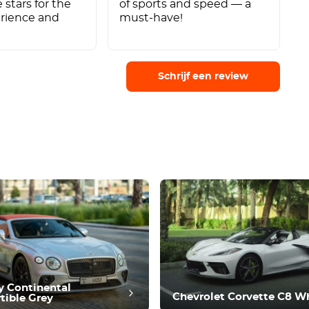
e stars for the
of sports and speed — a
erience and
must-have!
Schrijf een review
y Continental
Chevrolet Corvette C8 W
tible Grey