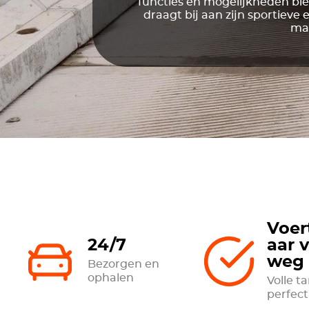
functies en mogelijkheden bied
draagt bij aan zijn sportieve
mak
Voer
24/7
aar 
weg
Bezorgen en
ophalen
Volle t
perfec