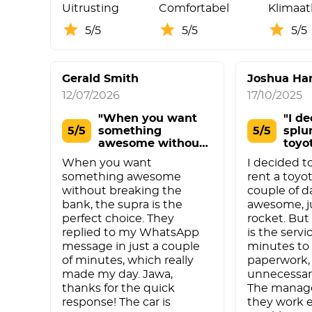
Uitrusting
Comfortabel
Klimaat
5/5
5/5
5/5
Gerald Smith
Joshua Ha
12/07/2026
17/10/2025
"When you want
"I de
5/5
something
5/5
splu
awesome without
toyo
breaking t"
When you want
I decided t
something awesome
rent a toyot
without breaking the
couple of da
bank, the supra is the
awesome, ju
perfect choice. They
rocket. But
replied to my WhatsApp
is the servi
message in just a couple
minutes to
of minutes, which really
paperwork,
made my day. Jawa,
unnecessar
thanks for the quick
The manager
response! The car is
they work e