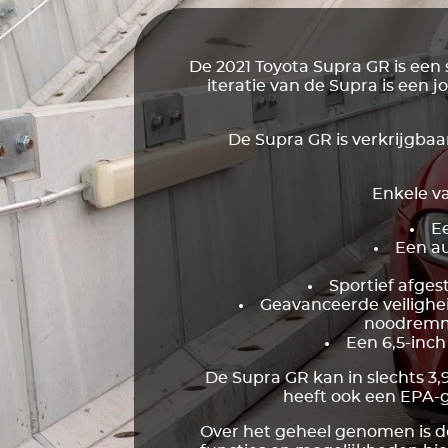
De 2021 Toyota Supra GR is een
iteratie van de Supra is een j
De Supra GR is verkrijgbaa
Enkele v
Ee
Een au
Sportief afges
Geavanceerde veilighe
noodremmi
Een 6,5-inch
De Supra GR kan in slechts 3
heeft ook een EPA-g
Over het geheel genomen is d