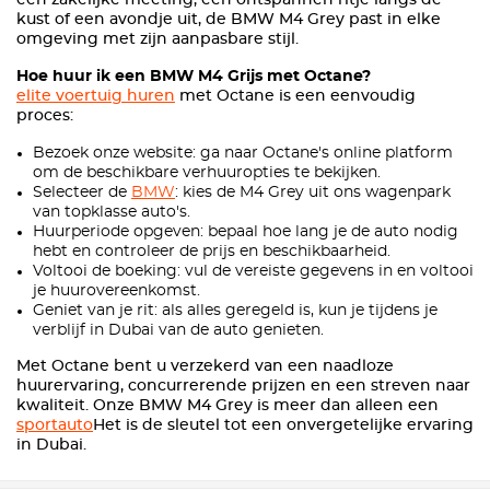
een zakelijke meeting, een ontspannen ritje langs de
kust of een avondje uit, de BMW M4 Grey past in elke
omgeving met zijn aanpasbare stijl.
Hoe huur ik een BMW M4 Grijs met Octane?
elite voertuig huren
met Octane is een eenvoudig
proces:
Bezoek onze website: ga naar Octane's online platform
om de beschikbare verhuuropties te bekijken.
Selecteer de
BMW
: kies de M4 Grey uit ons wagenpark
van topklasse auto's.
Huurperiode opgeven: bepaal hoe lang je de auto nodig
hebt en controleer de prijs en beschikbaarheid.
Voltooi de boeking: vul de vereiste gegevens in en voltooi
je huurovereenkomst.
Geniet van je rit: als alles geregeld is, kun je tijdens je
verblijf in Dubai van de auto genieten.
Met Octane bent u verzekerd van een naadloze
huurervaring, concurrerende prijzen en een streven naar
kwaliteit. Onze BMW M4 Grey is meer dan alleen een
sportauto
Het is de sleutel tot een onvergetelijke ervaring
in Dubai.