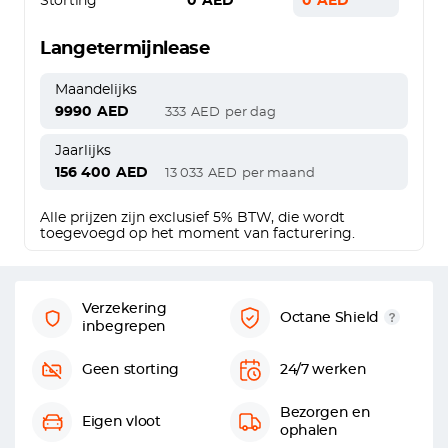
Storting
0
AED
0
AED
Langetermijnlease
Maandelijks
9990
AED
333
AED
per dag
Jaarlijks
156 400
AED
13 033
AED
per maand
Alle prijzen zijn exclusief 5% BTW, die wordt
toegevoegd op het moment van facturering.
Verzekering
Octane Shield
inbegrepen
Geen storting
24/7 werken
Bezorgen en
Eigen vloot
ophalen