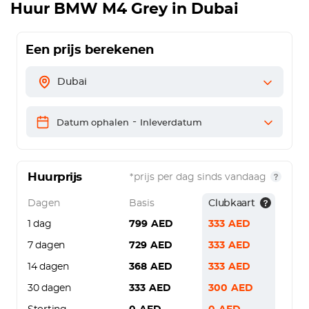
Huur
BMW M4 Grey
in Dubai
Een prijs berekenen
Dubai
-
Datum ophalen
Inleverdatum
Huurprijs
*prijs per dag sinds vandaag
Dagen
Basis
Clubkaart
1 dag
799
AED
333
AED
7 dagen
729
AED
333
AED
14 dagen
368
AED
333
AED
30 dagen
333
AED
300
AED