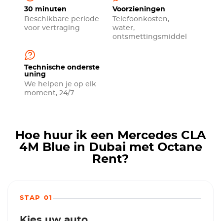
30 minuten
Voorzieningen
Beschikbare periode
Telefoonkosten,
voor vertraging
water,
ontsmettingsmiddel
Technische onderste
uning
We helpen je op elk
moment, 24/7
Hoe huur ik een Mercedes CLA
4M Blue in Dubai met Octane
Rent?
STAP 01
Kies uw auto