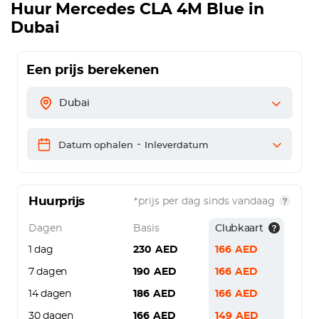
Huur
Mercedes CLA 4M Blue
in
Dubai
Een prijs berekenen
Dubai
-
Datum ophalen
Inleverdatum
Huurprijs
*prijs per dag sinds vandaag
Dagen
Basis
Clubkaart
1 dag
230
AED
166
AED
7 dagen
190
AED
166
AED
14 dagen
186
AED
166
AED
30 dagen
166
AED
149
AED