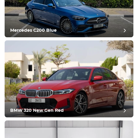
Uitrusting
Comfortabel
Klimaatbeheersing
Aandrijving
Mercedes C200 Blue
Voorwaarde
BMW 320 New Gen Red
post evaluatie