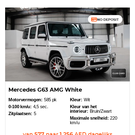
NO DEPOSIT
Mercedes G63 AMG White
Motorvermogen:
585 pk
Kleur:
Wit
0-100 km/u:
4,5 sec.
Kleur van het
interieur:
Bruin/Zwart
Zitplaatsen:
5
Maximale snelheid:
220
km/u
van
577
naar
1 256
AED
dagelijks