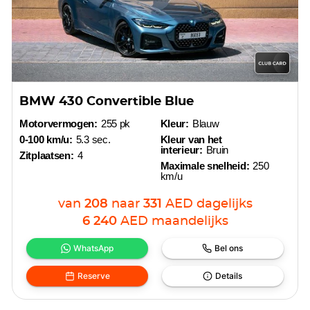
BMW 430 Convertible Blue
Motorvermogen:
255 pk
Kleur:
Blauw
0-100 km/u:
5.3 sec.
Kleur van het
interieur:
Bruin
Zitplaatsen:
4
Maximale snelheid:
250
km/u
van
208
naar
331
AED
dagelijks
6 240
AED
maandelijks
WhatsApp
Bel ons
Reserve
Details