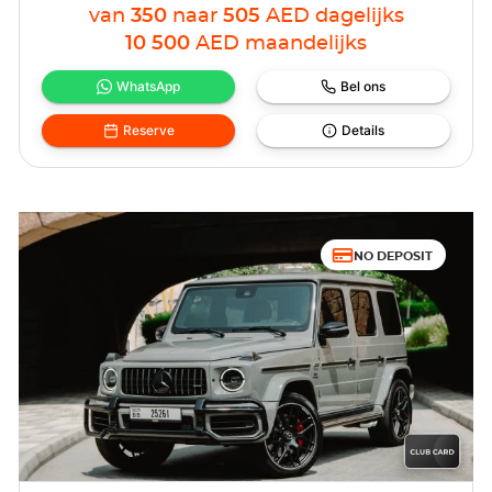
van
350
naar
505
AED
dagelijks
10 500
AED
maandelijks
WhatsApp
Bel ons
Reserve
Details
NO DEPOSIT