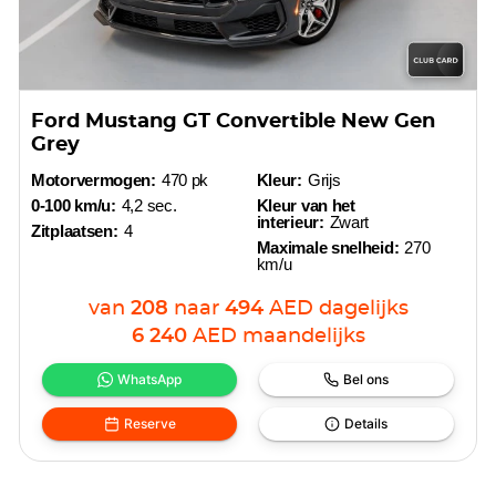
Ford Mustang GT Convertible New Gen
Grey
Motorvermogen:
470 pk
Kleur:
Grijs
0-100 km/u:
4,2 sec.
Kleur van het
interieur:
Zwart
Zitplaatsen:
4
Maximale snelheid:
270
km/u
van
208
naar
494
AED
dagelijks
6 240
AED
maandelijks
WhatsApp
Bel ons
Reserve
Details