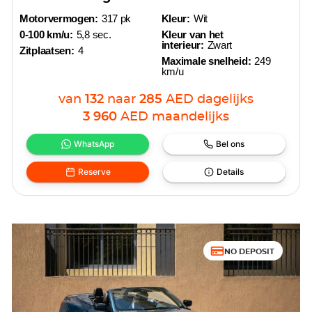
Motorvermogen:
317 pk
Kleur:
Wit
0-100 km/u:
5,8 sec.
Kleur van het
interieur:
Zwart
Zitplaatsen:
4
Maximale snelheid:
249
km/u
van
132
naar
285
AED
dagelijks
3 960
AED
maandelijks
WhatsApp
Bel ons
Reserve
Details
NO DEPOSIT