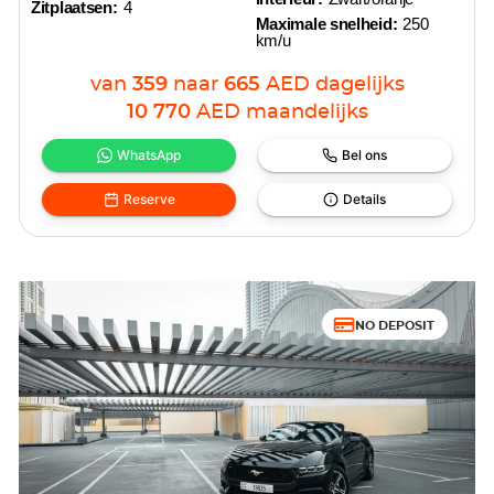
Zitplaatsen:
4
Maximale snelheid:
250
km/u
van
359
naar
665
AED
dagelijks
10 770
AED
maandelijks
WhatsApp
Bel ons
Reserve
Details
NO DEPOSIT