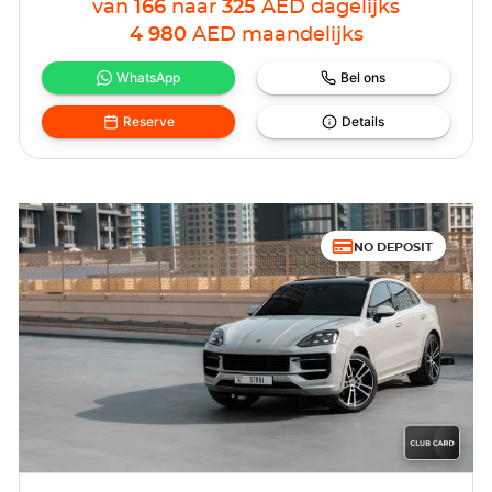
van
166
naar
325
AED
dagelijks
4 980
AED
maandelijks
WhatsApp
Bel ons
Reserve
Details
NO DEPOSIT