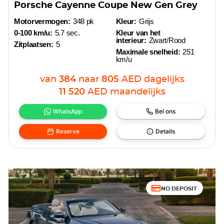
Porsche Cayenne Coupe New Gen Grey
Motorvermogen:
348 pk
Kleur:
Grijs
0-100 km/u:
5.7 sec.
Kleur van het
interieur:
Zwart/Rood
Zitplaatsen:
5
Maximale snelheid:
251
km/u
van
384
naar
805
AED
dagelijks
11 520
AED
maandelijks
WhatsApp
Bel ons
Reserve
Details
NO DEPOSIT