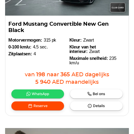
Ford Mustang Convertible New Gen
Black
Motorvermogen:
315 pk
Kleur:
Zwart
0-100 km/u:
4.5 sec.
Kleur van het
interieur:
Zwart
Zitplaatsen:
4
Maximale snelheid:
235
km/u
van
198
naar
365
AED
dagelijks
5 940
AED
maandelijks
WhatsApp
Bel ons
Reserve
Details