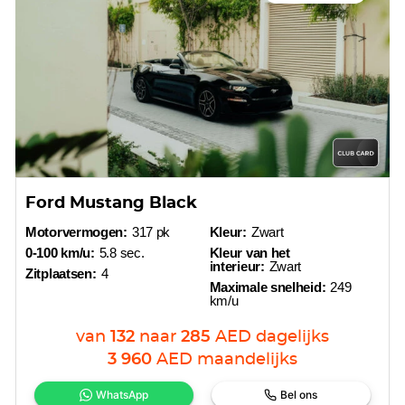
Ford Mustang Black
Motorvermogen:
317 pk
Kleur:
Zwart
0-100 km/u:
5.8 sec.
Kleur van het
interieur:
Zwart
Zitplaatsen:
4
Maximale snelheid:
249
km/u
van
132
naar
285
AED
dagelijks
3 960
AED
maandelijks
WhatsApp
Bel ons