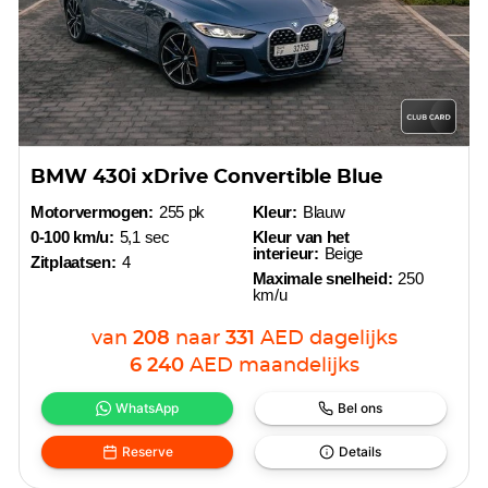
BMW 430i xDrive Convertible Blue
Motorvermogen:
255 pk
Kleur:
Blauw
0-100 km/u:
5,1 sec
Kleur van het
interieur:
Beige
Zitplaatsen:
4
Maximale snelheid:
250
km/u
van
208
naar
331
AED
dagelijks
6 240
AED
maandelijks
WhatsApp
Bel ons
Reserve
Details