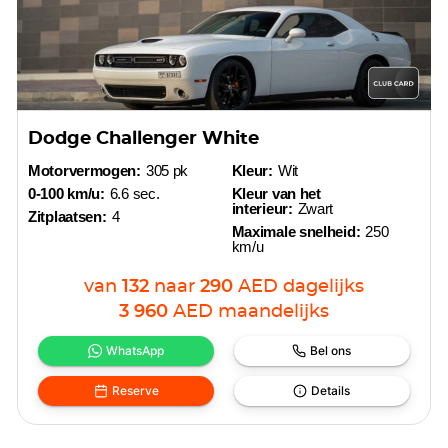
Dodge Challenger White
Motorvermogen:
305 pk
Kleur:
Wit
0-100 km/u:
6.6 sec.
Kleur van het
interieur:
Zwart
Zitplaatsen:
4
Maximale snelheid:
250
km/u
van
132
naar
290
AED
dagelijks
3 960
AED
maandelijks
WhatsApp
Bel ons
Reserve
Details