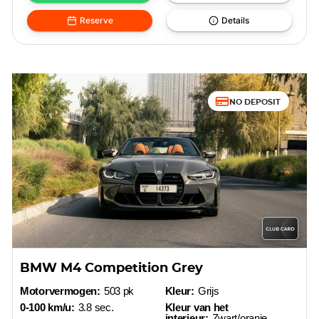
Reserve
Details
NO DEPOSIT
BMW M4 Competition Grey
Motorvermogen:
503 pk
Kleur:
Grijs
0-100 km/u:
3.8 sec.
Kleur van het
interieur:
Zwart/oranje