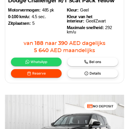
Dodge Challenger R/T Scat Pack Yellow
Motorvermogen:
485 pk
Kleur:
Geel
0-100 km/u:
4.5 sec.
Kleur van het
interieur:
Geel/Zwart
Zitplaatsen:
5
Maximale snelheid:
292
km/u
van
188
naar
390
AED
dagelijks
5 640
AED
maandelijks
WhatsApp
Bel ons
Reserve
Details
NO DEPOSIT