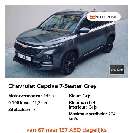
NO DEPOSIT
Chevrolet Captiva 7-Seater Grey
Motorvermogen:
147 pk
Kleur:
Grijs
0-100 km/u:
11,2 sec
Kleur van het
interieur:
Grijs
Zitplaatsen:
7
Maximale snelheid:
204
km/u
van
67
naar
137
AED
dagelijks