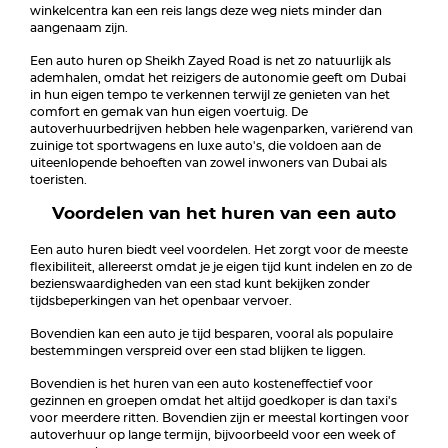
winkelcentra kan een reis langs deze weg niets minder dan
aangenaam zijn.
Een auto huren op Sheikh Zayed Road is net zo natuurlijk als
ademhalen, omdat het reizigers de autonomie geeft om Dubai
in hun eigen tempo te verkennen terwijl ze genieten van het
comfort en gemak van hun eigen voertuig. De
autoverhuurbedrijven hebben hele wagenparken, variërend van
zuinige tot sportwagens en luxe auto's, die voldoen aan de
uiteenlopende behoeften van zowel inwoners van Dubai als
toeristen.
Voordelen van het huren van een auto
Een auto huren biedt veel voordelen. Het zorgt voor de meeste
flexibiliteit, allereerst omdat je je eigen tijd kunt indelen en zo de
bezienswaardigheden van een stad kunt bekijken zonder
tijdsbeperkingen van het openbaar vervoer.
Bovendien kan een auto je tijd besparen, vooral als populaire
bestemmingen verspreid over een stad blijken te liggen.
Bovendien is het huren van een auto kosteneffectief voor
gezinnen en groepen omdat het altijd goedkoper is dan taxi's
voor meerdere ritten. Bovendien zijn er meestal kortingen voor
autoverhuur op lange termijn, bijvoorbeeld voor een week of