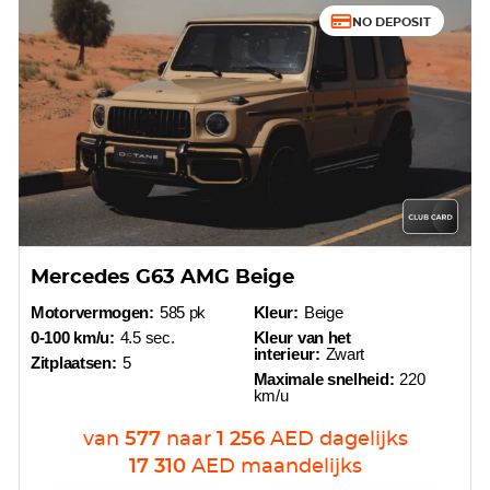
NO DEPOSIT
Mercedes G63 AMG Beige
Motorvermogen:
585 pk
Kleur:
Beige
0-100 km/u:
4.5 sec.
Kleur van het
interieur:
Zwart
Zitplaatsen:
5
Maximale snelheid:
220
km/u
van
577
naar
1 256
AED
dagelijks
17 310
AED
maandelijks