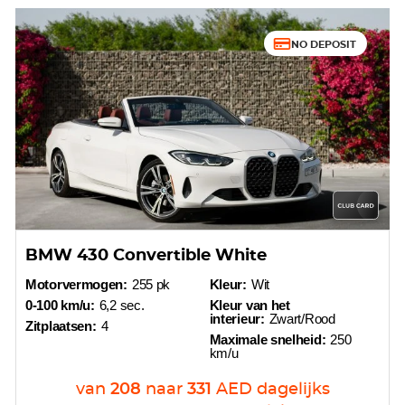
NO DEPOSIT
BMW 430 Convertible White
Motorvermogen:
255 pk
Kleur:
Wit
0-100 km/u:
6,2 sec.
Kleur van het
interieur:
Zwart/Rood
Zitplaatsen:
4
Maximale snelheid:
250
km/u
van
208
naar
331
AED
dagelijks