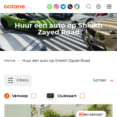
Huur een auto op Sheikh
Zayed Road
Home
Huur een auto op Sheikh Zayed Road
Filters
Sorteer
Verkoop
Clubkaart
NO DEPOSIT