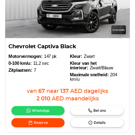
Chevrolet Captiva Black
Motorvermogen:
147 pk
Kleur:
Zwart
0-100 km/u:
11,2 sec
Kleur van het
interieur:
Zwart/Blauw
Zitplaatsen:
7
Maximale snelheid:
204
km/u
van
67
naar
137
AED
dagelijks
2 010
AED
maandelijks
WhatsApp
Bel ons
Reserve
Details