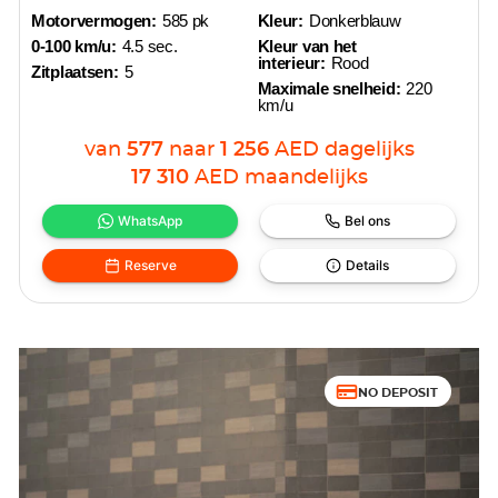
Motorvermogen:
585 pk
Kleur:
Donkerblauw
0-100 km/u:
4.5 sec.
Kleur van het
interieur:
Rood
Zitplaatsen:
5
Maximale snelheid:
220
km/u
van
577
naar
1 256
AED
dagelijks
17 310
AED
maandelijks
WhatsApp
Bel ons
Reserve
Details
NO DEPOSIT