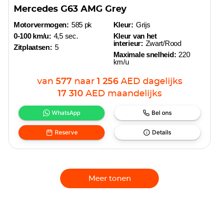
Mercedes G63 AMG Grey
Motorvermogen:
585 pk
Kleur:
Grijs
0-100 km/u:
4,5 sec.
Kleur van het
interieur:
Zwart/Rood
Zitplaatsen:
5
Maximale snelheid:
220
km/u
van
577
naar
1 256
AED
dagelijks
17 310
AED
maandelijks
WhatsApp
Bel ons
Reserve
Details
Meer tonen