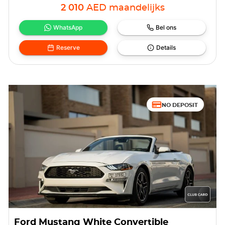
2 010
AED
maandelijks
WhatsApp
Bel ons
Reserve
Details
NO DEPOSIT
Ford Mustang White Convertible