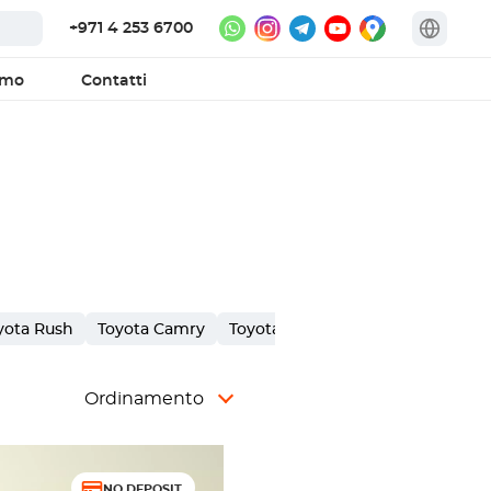
+971 4 253 6700
amo
Contatti
yota Rush
Toyota Camry
Toyota Supra
Toyota Innova
Ordinamento
NO DEPOSIT