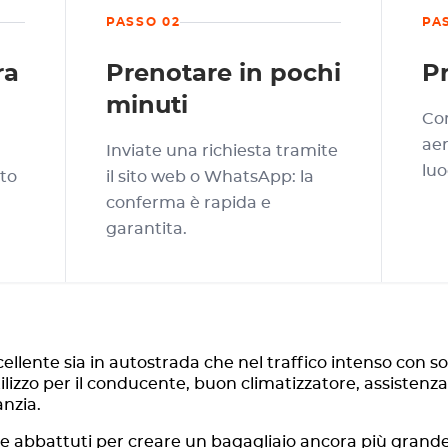
PASSO 02
PA
ra
Prenotare in pochi
Pr
minuti
Con
aer
Inviate una richiesta tramite
luo
tto
il sito web o WhatsApp: la
conferma è rapida e
garantita.
llente sia in autostrada che nel traffico intenso con s
tilizzo per il conducente, buon climatizzatore, assisten
anzia.
ere abbattuti per creare un bagagliaio ancora più grande