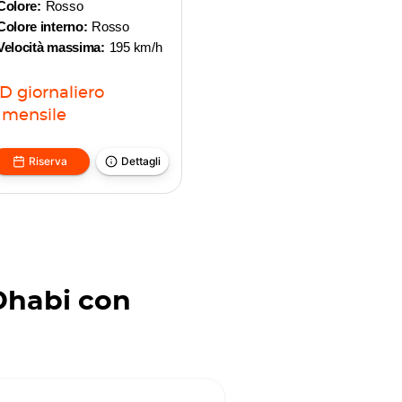
Colore:
Rosso
Colore interno:
Rosso
Velocità massima:
195 km/h
ED
giornaliero
mensile
Riserva
Dettagli
Dhabi con