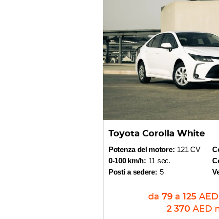
Toyota Corolla White
Potenza del motore:
121 CV
C
0-100 km/h:
11 sec.
Co
Posti a sedere:
5
V
da
79
a
125
AED
2 370
AED