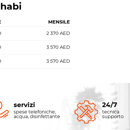
Dhabi
E
MENSILE
D
2 370
AED
D
3 570
AED
D
3 570
AED
servizi
24/7
spese telefoniche,
tecnica
acqua, disinfettante
supporto