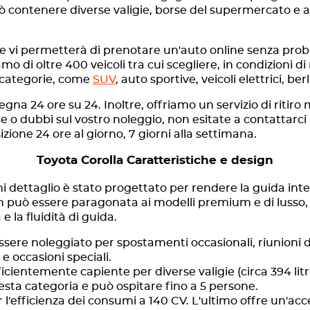
uò contenere diverse valigie, borse del supermercato e 
are vi permetterà di prenotare un'auto online senza pro
di oltre 400 veicoli tra cui scegliere, in condizioni di
e categorie, come
SUV
, auto sportive, veicoli elettrici, ber
gna 24 ore su 24. Inoltre, offriamo un servizio di ritir
o dubbi sul vostro noleggio, non esitate a contattarci 
sizione 24 ore al giorno, 7 giorni alla settimana.
Toyota Corolla Caratteristiche e design
i dettaglio è stato progettato per rendere la guida intel
n può essere paragonata ai modelli premium e di lusso,
a e la fluidità di guida.
sere noleggiato per spostamenti occasionali, riunioni di 
e occasioni speciali.
ficientemente capiente per diverse valigie (circa 394 litri
sta categoria e può ospitare fino a 5 persone.
 l'efficienza dei consumi a 140 CV. L'ultimo offre un'acc