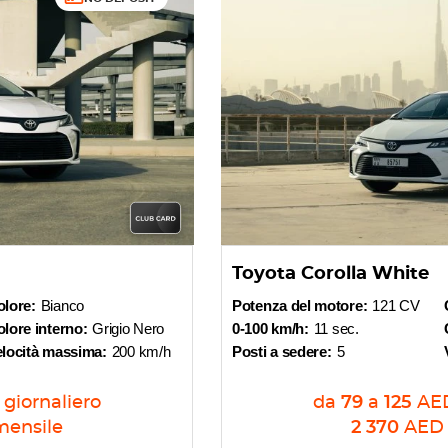
Toyota Corolla White
olore:
Bianco
Potenza del motore:
121 CV
lore interno:
Grigio Nero
0-100 km/h:
11 sec.
elocità massima:
200 km/h
Posti a sedere:
5
giornaliero
da
79
a
125
AE
mensile
2 370
AED