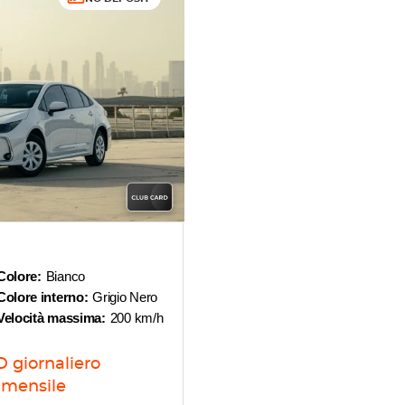
Colore:
Bianco
Colore interno:
Grigio Nero
Velocità massima:
200 km/h
D
giornaliero
mensile