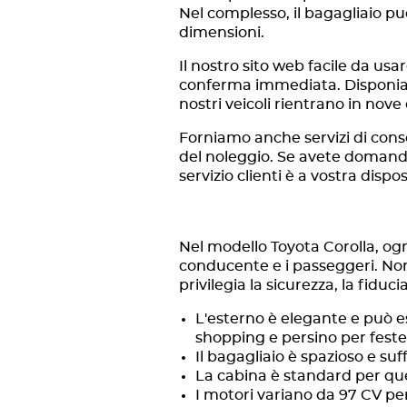
Nel complesso, il bagagliaio p
dimensioni.
Il nostro sito web facile da us
conferma immediata. Disponiamo 
nostri veicoli rientrano in nov
Forniamo anche servizi di conse
del noleggio. Se avete domande 
servizio clienti è a vostra dispo
Nel modello Toyota Corolla, ogn
conducente e i passeggeri. No
privilegia la sicurezza, la fiduci
L'esterno è elegante e può es
shopping e persino per feste 
Il bagagliaio è spazioso e suf
La cabina è standard per que
I motori variano da 97 CV per