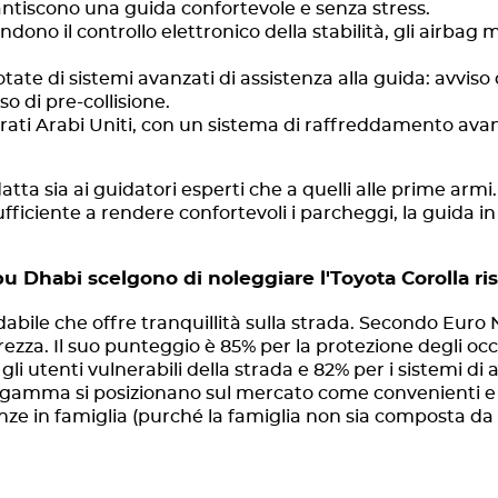
ntiscono una guida confortevole e senza stress.
ono il controllo elettronico della stabilità, gli airbag mu
otate di sistemi avanzati di assistenza alla guida: avviso
so di pre-collisione.
irati Arabi Uniti, con un sistema di raffreddamento ava
ta sia ai guidatori esperti che a quelli alle prime armi. 
fficiente a rendere confortevoli i parcheggi, la guida in
u Dhabi scelgono di noleggiare l'Toyota Corolla risp
idabile che offre tranquillità sulla strada. Secondo Euro
rezza. Il suo punteggio è 85% per la protezione degli occ
li utenti vulnerabili della strada e 82% per i sistemi di a
a gamma si posizionano sul mercato come convenienti e ve
anze in famiglia (purché la famiglia non sia composta da