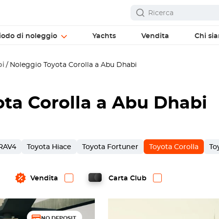
iodo di noleggio
Yachts
Vendita
Chi si
bi
Noleggio Toyota Corolla a Abu Dhabi
ta Corolla a Abu Dhabi
 RAV4
Toyota Hiace
Toyota Fortuner
Toyota Corolla
To
Vendita
Carta Club
NO DEPOSIT