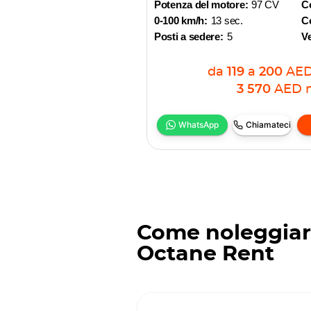
Potenza del motore:
97 CV
C
0-100 km/h:
13 sec.
Co
Posti a sedere:
5
V
da
119
a
200
AE
3 570
AED
WhatsApp
Chiamateci
Come noleggiar
Octane Rent