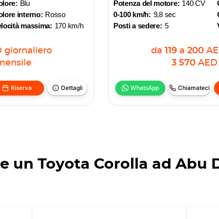
olore:
Blu
Potenza del motore:
140 CV
lore interno:
Rosso
0-100 km/h:
9,8 sec
elocità massima:
170 km/h
Posti a sedere:
5
D
giornaliero
da
119
a
200
A
mensile
3 570
AED
Riserva
Dettagli
WhatsApp
Chiamateci
e un Toyota Corolla ad Abu 