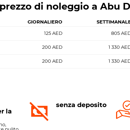
prezzo di noleggio a Abu 
GIORNALIERO
SETTIMANAL
125
AED
805
AE
200
AED
1 330
AE
200
AED
1 330
AE
senza deposito
r la
no,
e pulito