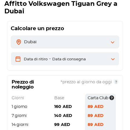
Affitto
Volkswagen Tiguan Grey
a
Dubai
Calcolare un prezzo
Dubai
-
Data di ritiro
Data di consegna
Prezzo di
*prezzo al giorno da oggi
noleggio
Giorni
Base
Carta Club
1 giorno
160
AED
89
AED
7 giorni
140
AED
89
AED
14 giorni
99
AED
89
AED