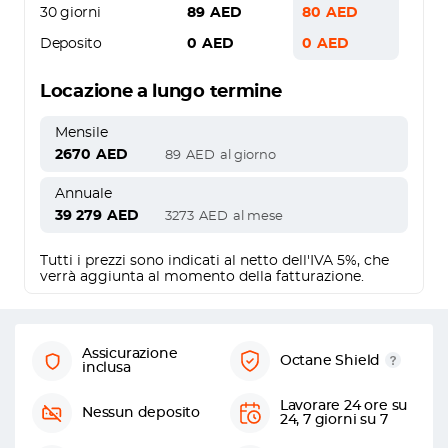
30 giorni
89
AED
80
AED
Deposito
0
AED
0
AED
Locazione a lungo termine
Mensile
2670
AED
89
AED
al giorno
Annuale
39 279
AED
3273
AED
al mese
Tutti i prezzi sono indicati al netto dell'IVA 5%, che
verrà aggiunta al momento della fatturazione.
Assicurazione
Octane Shield
inclusa
Lavorare 24 ore su
Nessun deposito
24, 7 giorni su 7