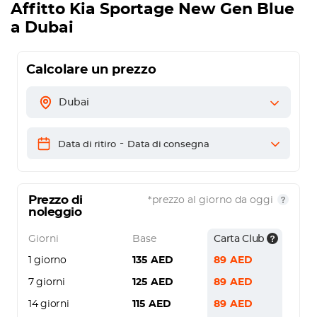
Affitto
Kia Sportage New Gen Blue
a Dubai
Calcolare un prezzo
Dubai
-
Data di ritiro
Data di consegna
Prezzo di
*prezzo al giorno da oggi
noleggio
Giorni
Base
Carta Club
1 giorno
135
AED
89
AED
7 giorni
125
AED
89
AED
14 giorni
115
AED
89
AED