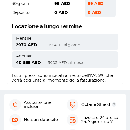
30 giorni
99
AED
89
AED
Deposito
0
AED
0
AED
Locazione a lungo termine
Mensile
2970
AED
99
AED
al giorno
Annuale
40 855
AED
3405
AED
al mese
Tutti i prezzi sono indicati al netto dell'IVA 5%, che
verrà aggiunta al momento della fatturazione.
Assicurazione
Octane Shield
inclusa
Lavorare 24 ore su
Nessun deposito
24, 7 giorni su 7