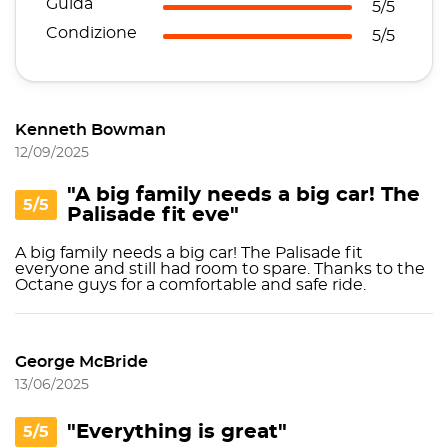
Guida
5/5
Condizione
5/5
Kenneth Bowman
12/09/2025
"A big family needs a big car! The
5/5
Palisade fit eve"
A big family needs a big car! The Palisade fit
everyone and still had room to spare. Thanks to the
Octane guys for a comfortable and safe ride.
George McBride
13/06/2025
"Everything is great"
5/5