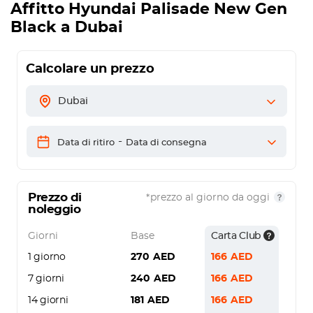
Affitto
Hyundai Palisade New Gen
Black
a Dubai
Calcolare un prezzo
Dubai
-
Data di ritiro
Data di consegna
Prezzo di
*prezzo al giorno da oggi
noleggio
Giorni
Base
Carta Club
1 giorno
270
AED
166
AED
7 giorni
240
AED
166
AED
14 giorni
181
AED
166
AED