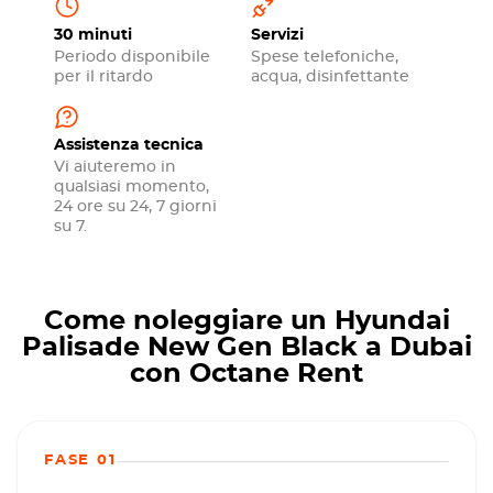
30 minuti
Servizi
Periodo disponibile
Spese telefoniche,
per il ritardo
acqua, disinfettante
Assistenza tecnica
Vi aiuteremo in
qualsiasi momento,
24 ore su 24, 7 giorni
su 7.
Come noleggiare un Hyundai
Palisade New Gen Black a Dubai
con Octane Rent
FASE 01