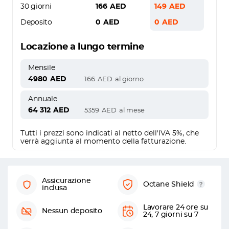
30 giorni
166
AED
149
AED
Deposito
0
AED
0
AED
Locazione a lungo termine
Mensile
4980
AED
166
AED
al giorno
Annuale
64 312
AED
5359
AED
al mese
Tutti i prezzi sono indicati al netto dell'IVA 5%, che
verrà aggiunta al momento della fatturazione.
Assicurazione
Octane Shield
inclusa
Lavorare 24 ore su
Nessun deposito
24, 7 giorni su 7