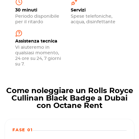
30 minuti
Servizi
Periodo disponibile
Spese telefoniche,
per il ritardo
acqua, disinfettante
Assistenza tecnica
Vi aiuteremo in
qualsiasi momento,
24 ore su 24, 7 giorni
su 7.
Come noleggiare un Rolls Royce
Cullinan Black Badge a Dubai
con Octane Rent
FASE 01