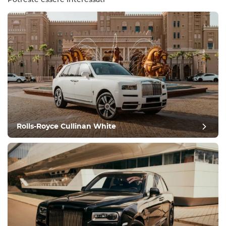
Potreste essere interessati
Attrezzatura
Confortevole
Controllo del clima
Guida
Rolls-Royce Cullinan White
Condizione