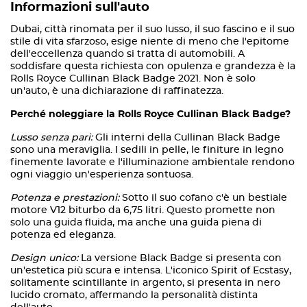
Informazioni sull'auto
Dubai, città rinomata per il suo lusso, il suo fascino e il suo
stile di vita sfarzoso, esige niente di meno che l'epitome
dell'eccellenza quando si tratta di automobili. A
soddisfare questa richiesta con opulenza e grandezza è la
Rolls Royce Cullinan Black Badge 2021. Non è solo
un'auto, è una dichiarazione di raffinatezza.
Perché noleggiare la Rolls Royce Cullinan Black Badge?
Lusso senza pari:
Gli interni della Cullinan Black Badge
sono una meraviglia. I sedili in pelle, le finiture in legno
finemente lavorate e l'illuminazione ambientale rendono
ogni viaggio un'esperienza sontuosa.
Potenza e prestazioni:
Sotto il suo cofano c'è un bestiale
motore V12 biturbo da 6,75 litri. Questo promette non
solo una guida fluida, ma anche una guida piena di
potenza ed eleganza.
Design unico:
La versione Black Badge si presenta con
un'estetica più scura e intensa. L'iconico Spirit of Ecstasy,
solitamente scintillante in argento, si presenta in nero
lucido cromato, affermando la personalità distinta