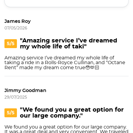
James Roy
07/05/2026
"Amazing service I’ve dreamed
5/5
my whole life of taki"
Amazing service I’ve dreamed my whole life of
taking a ride in a Rolls-Royce Cullinan, and “Octane
Rent” made my dream come true🥹🫶🏻
Jimmy Goodman
29/07/2025
"We found you a great option for
5/5
our large company."
We found you a great option for our large company.
It was a great deal and very convenient. We traveled