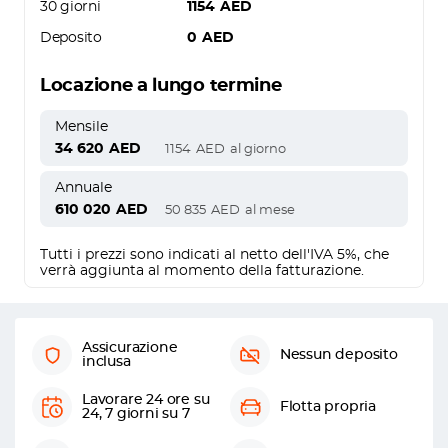
30 giorni
1154
AED
Deposito
0
AED
Locazione a lungo termine
Mensile
34 620
AED
1154
AED
al giorno
Annuale
610 020
AED
50 835
AED
al mese
Tutti i prezzi sono indicati al netto dell'IVA 5%, che
verrà aggiunta al momento della fatturazione.
Assicurazione
Nessun deposito
inclusa
Lavorare 24 ore su
Flotta propria
24, 7 giorni su 7