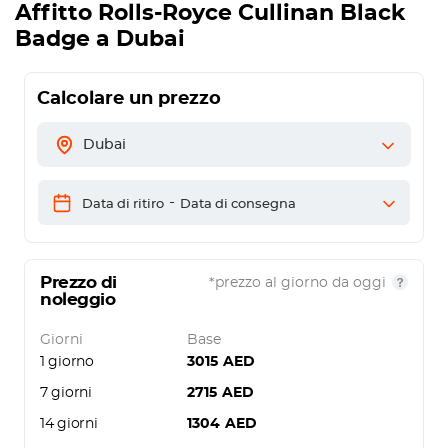
Affitto
Rolls-Royce Cullinan Black
Badge
a Dubai
Calcolare un prezzo
Dubai
-
Data di ritiro
Data di consegna
Prezzo di
*prezzo al giorno da oggi
noleggio
Giorni
Base
1 giorno
3015
AED
7 giorni
2715
AED
14 giorni
1304
AED