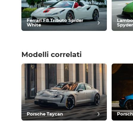
Controllo del clima
Guida
Condizione
Ferrari F8 Tributo Spider
Lambo
White
Spyder
Modelli correlati
recensi
Porsche Taycan
Porsc