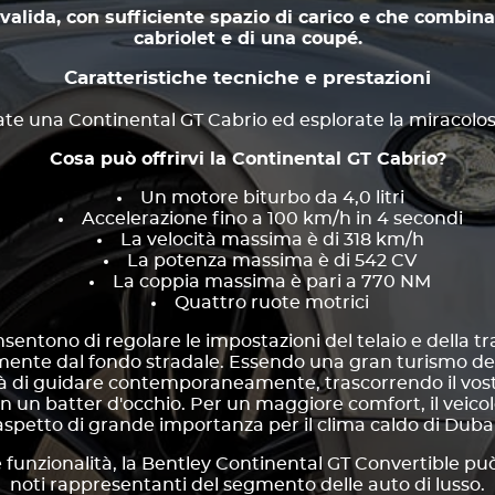
valida, con sufficiente spazio di carico e che combina 
cabriolet e di una coupé.
Caratteristiche tecniche e prestazioni
te una Continental GT Cabrio ed esplorate la miracolo
Cosa può offrirvi la Continental GT Cabrio?
Un motore biturbo da 4,0 litri
Accelerazione fino a 100 km/h in 4 secondi
La velocità massima è di 318 km/h
La potenza massima è di 542 CV
La coppia massima è pari a 770 NM
Quattro ruote motrici
sentono di regolare le impostazioni del telaio e della t
ente dal fondo stradale. Essendo una gran turismo dec
ità di guidare contemporaneamente, trascorrendo il vost
 in un batter d'occhio. Per un maggiore comfort, il veicolo
aspetto di grande importanza per il clima caldo di Dubai
e funzionalità, la Bentley Continental GT Convertible p
noti rappresentanti del segmento delle auto di lusso.