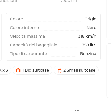
ondizioni
Requisiti
Colore
Grigio
Colore interno
Nero
Velocità massima
318 km/h
Capacità del bagagliaio
358 litri
Tipo di carburante
Benzina
 x 3
1 Big suitcase
2 Small suitcase