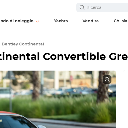
iodo di noleggio
Yachts
Vendita
Chi si
Bentley Continental
inental Convertible Gr