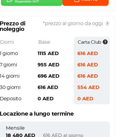
Disponibile 24/7
Prezzo di
*prezzo al giorno da oggi
noleggio
Giorni
Base
Carta Club
1 giorno
1115
AED
616
AED
7 giorni
955
AED
616
AED
14 giorni
696
AED
616
AED
30 giorni
616
AED
554
AED
Deposito
0
AED
0
AED
Locazione a lungo termine
Mensile
18 480
AED
616
AED
al giorno