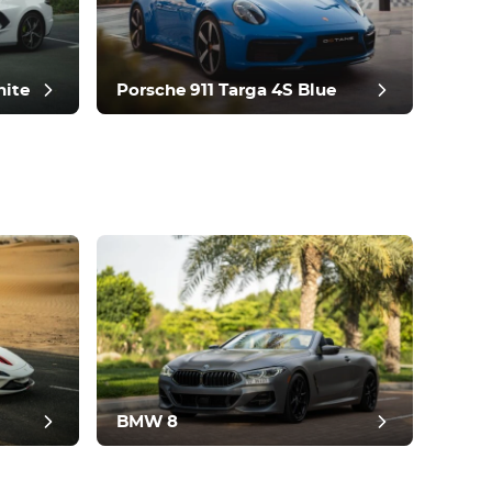
hite
Porsche 911 Targa 4S Blue
BMW 8