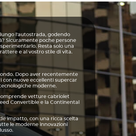
 lungo l'autostrada, godendo
rtà? Sicuramente poche persone
i sperimentarlo. Resta solo una
ttere e al vostro stile di vita.
e
l mondo. Dopo aver recentemente
ori con nuove eccellenti supercar
i tecnologiche moderne.
 comprende vetture cabriolet
peed Convertible e la Continental
de impatto, con una ricca scelta
tutte le moderne innovazioni
lusso.