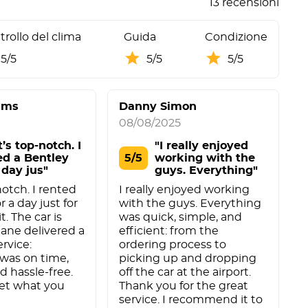
13 recensioni
rollo del clima
Guida
Condizione
5/5
5/5
5/5
ams
Danny Simon
N
08/08/2025
2
’s top-notch. I
"I really enjoyed
ed a Bentley
5/5
working with the
 day jus"
guys. Everything"
notch. I rented
I really enjoyed working
E
r a day just for
with the guys. Everything
t
it. The car is
was quick, simple, and
r
tane delivered a
efficient: from the
c
rvice:
ordering process to
T
was on time,
picking up and dropping
c
d hassle-free.
off the car at the airport.
get what you
Thank you for the great
service. I recommend it to