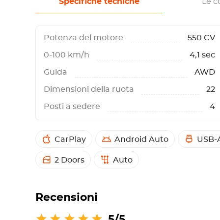
Specifiche tecniche
Le c
Potenza del motore
550 CV
0-100 km/h
4,1 sec
Guida
AWD
Dimensioni della ruota
22
Posti a sedere
4
CarPlay
Android Auto
USB-A
2 Doors
Auto
Recensioni
5/5