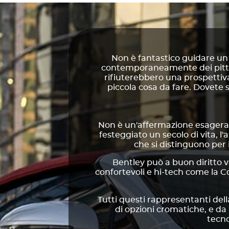
Non è fantastico guidare un
contemporaneamente dei pittor
rifiuterebbero una prospettiva
piccola cosa da fare. Dovete sc
Non è un'affermazione esagerat
festeggiato un secolo di vita, l
che si distinguono per
Bentley può a buon diritto 
confortevoli e hi-tech come la C
Tutti questi rappresentanti del
di opzioni cromatiche, e da
tecno