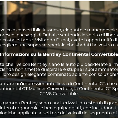
 veicolo convertibile lussuoso, elegante e maneggevole
eschi paesaggi di Dubai e sentendo lo spirito di libe
 così allettante. Visitando Dubai, avete l'opportunità d
egliere una supercar speciale che si adatti al vostro cara
Informazioni sulla Bentley Continental Convertibl
a che i veicoli Bentley siano le auto più desiderate a
'azienda non smette di ispirare e stupire i suoi ammirat
 il loro design elegante combinato ad arte con soluzion
vantare un'impressionante linea di Continental GT, che
ontinental GT Mulliner Convertible, la Continental GT S
GT V8 Convertible.
la gamma Bentley sono caratterizzati da esterni di gran
 interni ergonomici e ben equipaggiati, che includono 
logiche applicate al settore dei veicoli del segmento di 