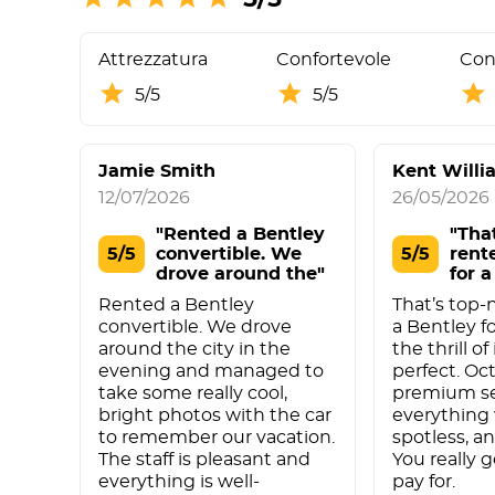
Attrezzatura
Confortevole
Cont
5/5
5/5
Jamie Smith
Kent Willi
12/07/2026
26/05/2026
"Rented a Bentley
"That
5/5
convertible. We
5/5
rent
drove around the"
for a
Rented a Bentley
That’s top-
convertible. We drove
a Bentley fo
around the city in the
the thrill of 
evening and managed to
perfect. Oc
take some really cool,
premium se
bright photos with the car
everything 
to remember our vacation.
spotless, an
The staff is pleasant and
You really 
everything is well-
pay for.