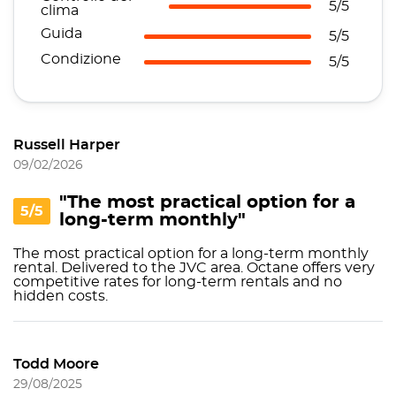
5/5
clima
Guida
5/5
Condizione
5/5
Russell Harper
09/02/2026
"The most practical option for a
5/5
long-term monthly"
The most practical option for a long-term monthly
rental. Delivered to the JVC area. Octane offers very
competitive rates for long-term rentals and no
hidden costs.
Todd Moore
29/08/2025