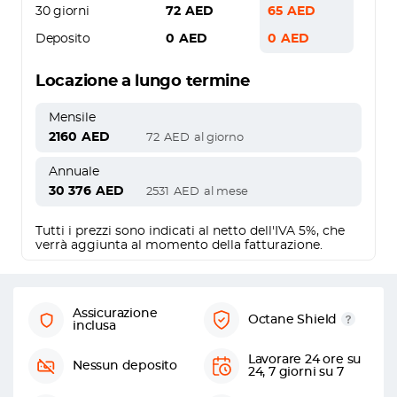
30 giorni
72
AED
65
AED
Deposito
0
AED
0
AED
Locazione a lungo termine
Mensile
2160
AED
72
AED
al giorno
Annuale
30 376
AED
2531
AED
al mese
Tutti i prezzi sono indicati al netto dell'IVA 5%, che
verrà aggiunta al momento della fatturazione.
Assicurazione
Octane Shield
inclusa
Lavorare 24 ore su
Nessun deposito
24, 7 giorni su 7