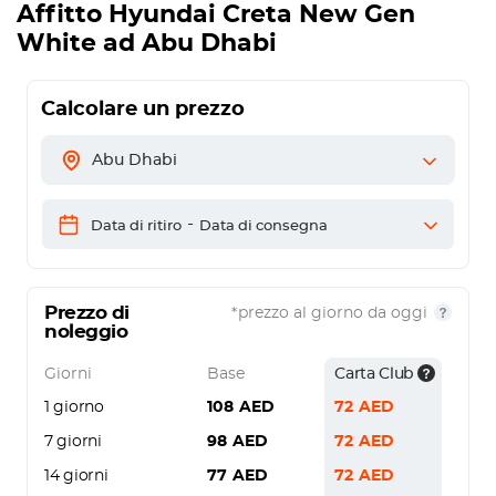
Affitto
Hyundai Creta New Gen
White
ad Abu Dhabi
Calcolare un prezzo
Abu Dhabi
-
Data di ritiro
Data di consegna
Prezzo di
*prezzo al giorno da oggi
noleggio
Giorni
Base
Carta Club
1 giorno
108
AED
72
AED
7 giorni
98
AED
72
AED
14 giorni
77
AED
72
AED