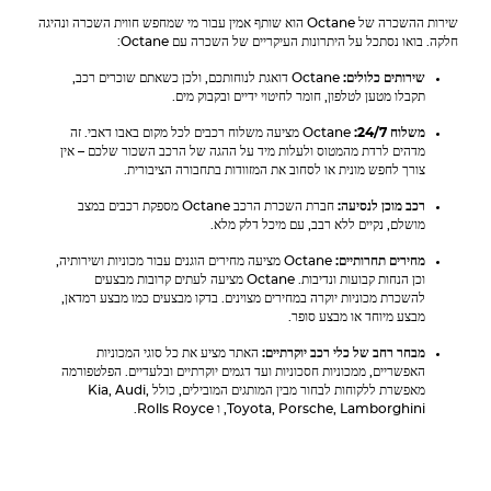
שירות ההשכרה של Octane הוא שותף אמין עבור מי שמחפש חווית השכרה ונהיגה
חלקה. בואו נסתכל על היתרונות העיקריים של השכרה עם Octane:
שירותים כלולים:
Octane דואגת לנוחותכם, ולכן כשאתם שוכרים רכב,
תקבלו מטען לטלפון, חומר לחיטוי ידיים ובקבוק מים.
משלוח 24/7:
Octane מציעה משלוח רכבים לכל מקום באבו דאבי. זה
מדהים לרדת מהמטוס ולעלות מיד על ההגה של הרכב השכור שלכם – אין
צורך לחפש מונית או לסחוב את המזוודות בתחבורה הציבורית.
רכב מוכן לנסיעה:
חברת השכרת הרכב Octane מספקת רכבים במצב
מושלם, נקיים ללא רבב, עם מיכל דלק מלא.
מחירים תחרותיים:
Octane מציעה מחירים הוגנים עבור מכוניות ושירותיה,
וכן הנחות קבועות ונדיבות. Octane מציעה לעתים קרובות מבצעים
להשכרת מכוניות יוקרה במחירים מצוינים. בדקו מבצעים כמו מבצע רמדאן,
מבצע מיוחד או מבצע סופר.
מבחר רחב של כלי רכב יוקרתיים:
האתר מציע את כל סוגי המכוניות
האפשריים, ממכוניות חסכוניות ועד דגמים יוקרתיים ובלעדיים. הפלטפורמה
מאפשרת ללקוחות לבחור מבין המותגים המובילים, כולל
,
Audi
,
Kia
Lamborghini
,
Porsche
,
Toyota
, ו
Rolls Royce
.