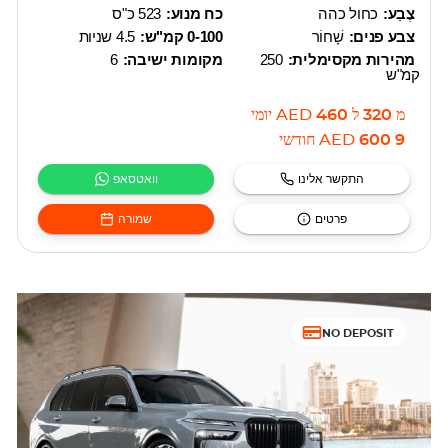
צֶבַע:
כחול כהה
כח מנוע:
523 כ"ס
צבע פנים:
שָׁחוֹר
0-100 קמ"ש:
4.5 שניות
מהירות מקסימלית:
250
מקומות ישיבה:
6
קמ"ש
מ
320
ל
460
AED
יומי
9 600
AED
חודשי
התקשר אלינו
וואטסאפ
פרטים
שמורה
NO DEPOSIT