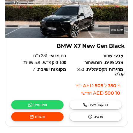
BMW X7 New Gen Black
צֶבַע:
שָׁחוֹר
כח מנוע:
381 כ"ס
צבע פנים:
חום/שחור
0-100 קמ"ש:
5.8 שניות
מהירות מקסימלית:
250
מקומות ישיבה:
7
קמ"ש
מ
350
ל
505
AED
יומי
10 500
AED
חודשי
התקשר אלינו
וואטסאפ
פרטים
שמורה