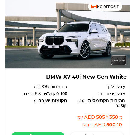
NO DEPOSIT
BMW X7 40i New Gen White
צֶבַע:
לבן
כח מנוע:
375 כ"ס
צבע פנים:
חום
0-100 קמ"ש:
5.8 שניות
מהירות מקסימלית:
250
מקומות ישיבה:
7
קמ"ש
מ
350
ל
505
AED
יומי
10 500
AED
חודשי