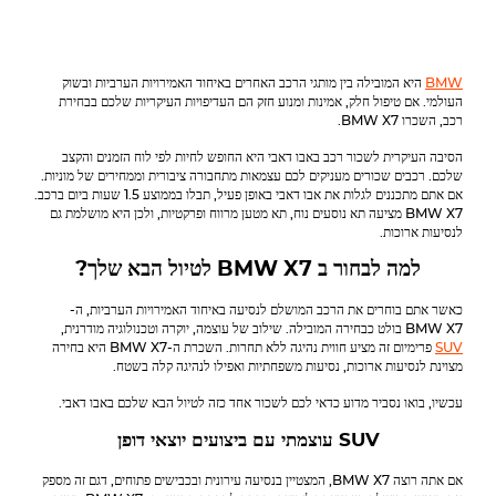
BMW
היא המובילה בין מותגי הרכב האחרים באיחוד האמירויות הערביות ובשוק
העולמי. אם טיפול חלק, אמינות ומנוע חזק הם העדיפויות העיקריות שלכם בבחירת
רכב, השכרו
BMW X7
.
הסיבה העיקרית לשכור רכב באבו דאבי היא החופש לחיות לפי לוח הזמנים והקצב
שלכם. רכבים שכורים מעניקים לכם עצמאות מתחבורה ציבורית וממחירים של מוניות.
אם אתם מתכננים לגלות את אבו דאבי באופן פעיל, תבלו בממוצע 1.5 שעות ביום ברכב.
BMW
X7 מציעה תא נוסעים נוח, תא מטען מרווח ופרקטיות, ולכן היא מושלמת גם
לנסיעות ארוכות.
למה לבחור ב
X7 לטיול הבא שלך?
BMW
כאשר אתם בוחרים את הרכב המושלם לנסיעה באיחוד האמירויות הערביות, ה-
BMW X7 בולט כבחירה המובילה. שילוב של עוצמה, יוקרה וטכנולוגיה מודרנית,
SUV
פרימיום זה מציע חווית נהיגה ללא תחרות. השכרת ה-BMW X7 היא בחירה
מצוינת לנסיעות ארוכות, נסיעות משפחתיות ואפילו לנהיגה קלה בשטח.
עכשיו, בואו נסביר מדוע כדאי לכם לשכור אחד כזה לטיול הבא שלכם באבו דאבי.
SUV עוצמתי עם ביצועים יוצאי דופן
אם אתה רוצה
BMW
X7, המצטיין בנסיעה עירונית ובכבישים פתוחים, דגם זה מספק