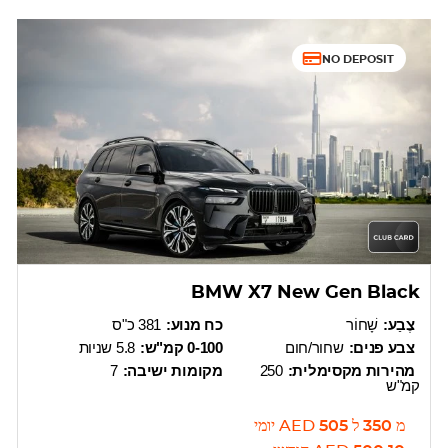
NO DEPOSIT
BMW X7 New Gen Black
צֶבַע:
שָׁחוֹר
כח מנוע:
381 כ"ס
צבע פנים:
שחור/חום
0-100 קמ"ש:
5.8 שניות
מהירות מקסימלית:
250
מקומות ישיבה:
7
קמ"ש
מ
350
ל
505
AED
יומי