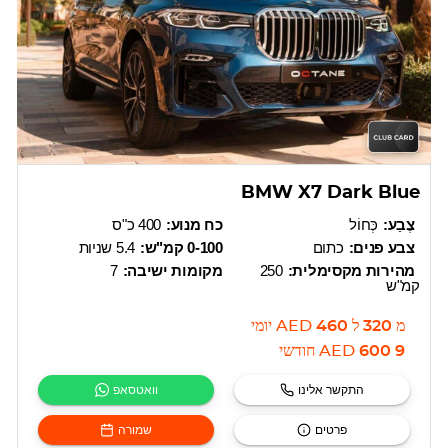
BMW X7 Dark Blue
צֶבַע:
כְּחוֹל
כח מנוע:
400 כ"ס
צבע פנים:
כתום
0-100 קמ"ש:
5.4 שניות
מהירות מקסימלית:
250
מקומות ישיבה:
7
קמ"ש
מ
320
ל
460
AED
יומי
9 600
AED
חודשי
התקשר אלינו
וואטסאפ
פרטים
שמורה