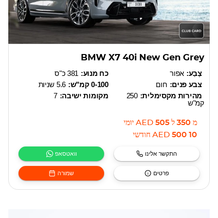
BMW X7 40i New Gen Grey
צֶבַע:
אפור
כח מנוע:
381 כ"ס
צבע פנים:
חום
0-100 קמ"ש:
5.6 שניות
מהירות מקסימלית:
250
מקומות ישיבה:
7
קמ"ש
מ
350
ל
505
AED
יומי
10 500
AED
חודשי
התקשר אלינו
וואטסאפ
פרטים
שמורה