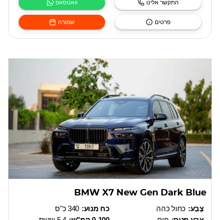
התקשר אלינו
וואטסאפ
פרטים
שמורה
BMW X7 New Gen Dark Blue
צֶבַע:
כחול כהה
כח מנוע:
340 כ"ס
צבע פנים:
חום
0-100 קמ"ש:
5,4 שניות