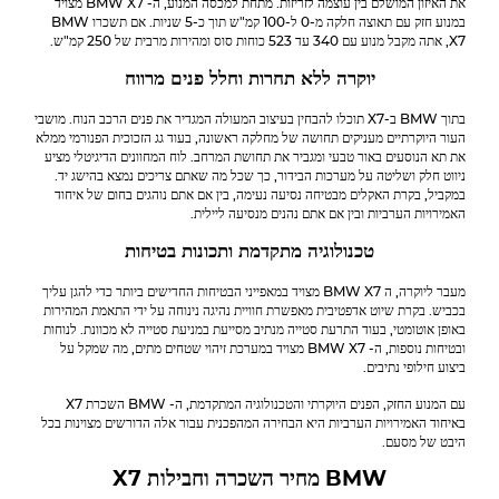
את האיזון המושלם בין עוצמה לזריזות. מתחת למכסה המנוע, ה-
BMW
X7 מצויד
במנוע חזק עם תאוצה חלקה מ-0 ל-100 קמ"ש תוך כ-5 שניות. אם תשכרו
BMW
X7, אתה מקבל מנוע עם 340 עד 523 כוחות סוס ומהירות מרבית של 250 קמ"ש.
יוקרה ללא תחרות וחלל פנים מרווח
בתוך
BMW
ב-X7 תוכלו להבחין בעיצוב המעולה המגדיר את פנים הרכב הנוח. מושבי
העור היוקרתיים מעניקים תחושה של מחלקה ראשונה, בעוד גג הזכוכית הפנורמי ממלא
את תא הנוסעים באור טבעי ומגביר את תחושת המרחב. לוח המחוונים הדיגיטלי מציע
ניווט חלק ושליטה על מערכות הבידור, כך שכל מה שאתם צריכים נמצא בהישג יד.
במקביל, בקרת האקלים מבטיחה נסיעה נעימה, בין אם אתם נוהגים בחום של איחוד
האמירויות הערביות ובין אם אתם נהנים מנסיעה ליילית.
טכנולוגיה מתקדמת ותכונות בטיחות
מעבר ליוקרה, ה
BMW
X7 מצויד במאפייני הבטיחות החדישים ביותר כדי להגן עליך
בכביש. בקרת שיוט אדפטיבית מאפשרת חוויית נהיגה נינוחה על ידי התאמת המהירות
באופן אוטומטי, בעוד התרעת סטייה מנתיב מסייעת במניעת סטייה לא מכוונת. לנוחות
ובטיחות נוספות, ה-
BMW
X7 מצויד במערכת זיהוי שטחים מתים, מה שמקל על
ביצוע חילופי נתיבים.
עם המנוע החזק, הפנים היוקרתי והטכנולוגיה המתקדמת, ה-
BMW
השכרת X7
באיחוד האמירויות הערביות היא הבחירה המהפכנית עבור אלה הדורשים מצוינות בכל
היבט של מסעם.
BMW
מחיר השכרה וחבילות X7