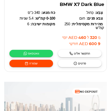
BMW X7 Dark Blue
צֶבַע:
כְּחוֹל
כח מנוע:
340 כ"ס
צבע פנים:
חום
0-100 קמ"ש:
5.4 שניות
מהירות מקסימלית:
250
מקומות ישיבה:
6
קמ"ש
מ
320
ל
460
AED
יומי
9 600
AED
חודשי
התקשר אלינו
וואטסאפ
פרטים
שמורה
NO DEPOSIT