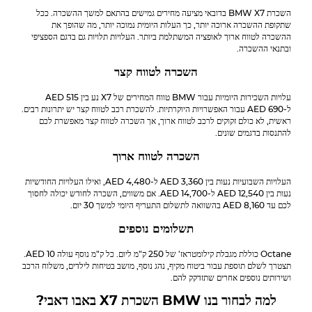
השכרת
BMW
X7 בדובאי מציעה מחירים גמישים בהתאם למשך ההשכרה. ככל
שתקופת ההשכרה ארוכה יותר, כך העלות היומית נמוכה יותר, מה שהופך את
ההשכרה לטווח ארוך לאופציה המשתלמת ביותר. העלויות תלויות גם בדגם הספציפי
ובתנאי ההשכרה.
השכרה לטווח קצר
עלויות השכירות היומיות עבור
BMW
טווח המחירים של X7 נע בין 515 AED
ל-690 AED עבור האפשרויות היוקרתיות. להשכרת רכב לטווח קצר יש יתרונות רבים.
ראשית, לא כולם זקוקים לרכב לטווח ארוך, אך השכרה לטווח קצר מאפשרת לכם
להתנסות בדגמים שונים.
השכרה לטווח ארוך
העלויות השבועיות נעות בין 3,360 AED ל-4,480 AED, ואילו העלויות החודשיות
נעות בין 12,540 AED ל-14,700 AED. אם משווים, השכרה לחודש יכולה לחסוך
לכם עד 8,160 AED בהשוואה לתשלום התעריף היומי למשך 30 יום.
תשלומים נוספים
Octane כוללת מגבלת קילומטראז' של 250 ק"מ ליום. כל ק"מ נוסף עולה 10 AED.
תצטרך לשלם תוספת עבור ביטוח מקיף, נהג נוסף, מושב בטיחות לילדים, משלוח הרכב
ושירותים נוספים אחרים שתזדקק להם.
למה לבחור בנו
BMW
השכרת X7 באבו דאבי?