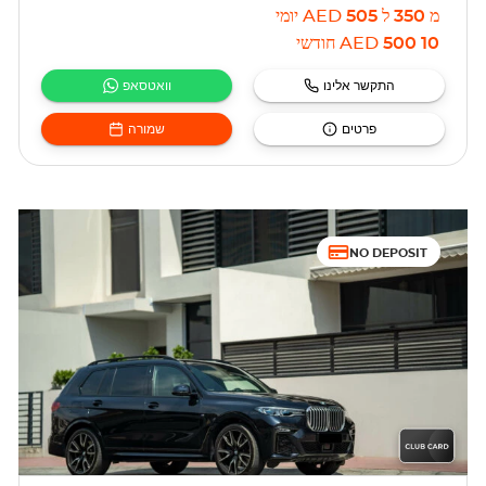
מ
350
ל
505
AED
יומי
10 500
AED
חודשי
התקשר אלינו
וואטסאפ
פרטים
שמורה
NO DEPOSIT