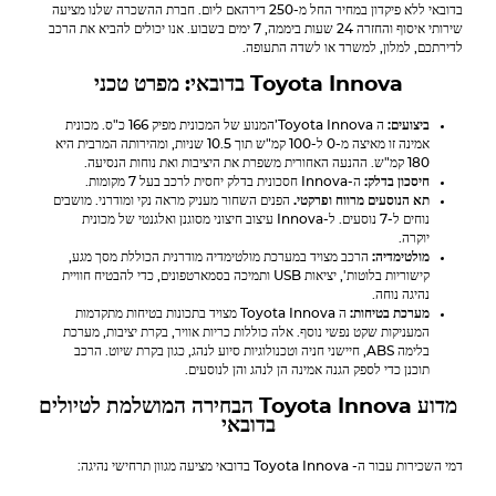
בדובאי ללא פיקדון במחיר החל מ-250 דירהאם ליום. חברת ההשכרה שלנו מציעה
שירותי איסוף והחזרה 24 שעות ביממה, 7 ימים בשבוע. אנו יכולים להביא את הרכב
לדירתכם, למלון, למשרד או לשדה התעופה.
Toyota Innova
בדובאי: מפרט טכני
ביצועים:
ה
Toyota Innova
’המנוע של המכונית מפיק 166 כ"ס. מכונית
אמינה זו מאיצה מ-0 ל-100 קמ"ש תוך 10.5 שניות, ומהירותה המרבית היא
180 קמ"ש. ההנעה האחורית משפרת את היציבות ואת נוחות הנסיעה.
חיסכון בדלק:
ה-Innova חסכונית בדלק יחסית לרכב בעל 7 מקומות.
תא הנוסעים מרווח ופרקטי.
הפנים השחור מעניק מראה נקי ומודרני. מושבים
נוחים ל-7 נוסעים. ל-Innova עיצוב חיצוני מסוגנן ואלגנטי של מכונית
יוקרה.
מולטימדיה:
הרכב מצויד במערכת מולטימדיה מודרנית הכוללת מסך מגע,
קישוריות בלוטות', יציאות USB ותמיכה בסמארטפונים, כדי להבטיח חוויית
נהיגה נוחה.
מערכת בטיחות:
ה
Toyota Innova
מצויד בתכונות בטיחות מתקדמות
המעניקות שקט נפשי נוסף. אלה כוללות כריות אוויר, בקרת יציבות, מערכת
בלימה ABS, חיישני חניה וטכנולוגיות סיוע לנהג, כגון בקרת שיוט. הרכב
תוכנן כדי לספק הגנה אמינה הן לנהג והן לנוסעים.
מדוע
Toyota Innova
הבחירה המושלמת לטיולים
בדובאי
דמי השכירות עבור ה-
Toyota Innova
בדובאי מציעה מגוון תרחישי נהיגה: