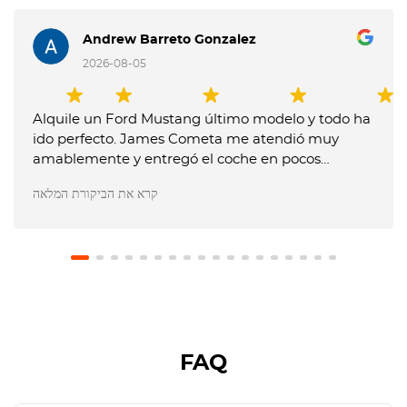
Andrew Barreto Gonzalez
2026-08-05
Alquile un Ford Mustang último modelo y todo ha
ido perfecto. James Cometa me atendió muy
amablemente y entregó el coche en pocos
minutos. Entregue el coche muy tarde y me
קרא את הביקורת המלאה
dijeron que me tenían que cobrar un extra, pero
les expliqué que no me lo habían comunicado
previamente y no pusieron problema en no hacer
el cargo. El coche estaba en perfecto estado.
Recomiendo usar este servicio.
FAQ