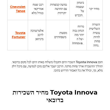
ביטחון
נסיעה קבוצתית
רכב שטח
ועוצמה
Chevrolet
מחיר יקר
עם תחושה
אמריקאי
על
Tahoe
יוקרתית
בגודל מלא
הכביש.
השורה
מרווח
השלישית
הגחון גבוה
אלטרנטיבה
עשויה
מסעות
Toyota
יותר מזה
לרכב
להיות
משפחתיים
Fortuner
של ה-
מיניוואן
פחות
Innova.
נוחה.
הזמן
Toyota Innova
השכרו היום ותקבלו משלוח באותו היום לכל מקום בדובאי.
תהליך ההשכרה אורך פחות מדקה. הרכב יועבר אליכם מוכן לנסיעה, עם מיכל דלק
מלא, נקי, וכולל את כל האבזור הדרוש בתוכו.
Toyota Innova
מחיר השכירות
בדובאי