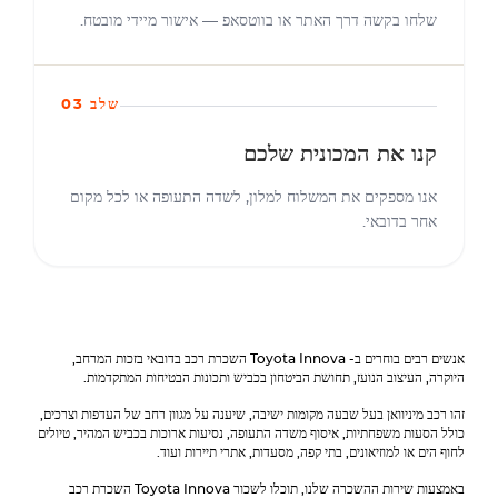
שלחו בקשה דרך האתר או בווטסאפ — אישור מיידי מובטח.
שלב 03
קנו את המכונית שלכם
אנו מספקים את המשלוח למלון, לשדה התעופה או לכל מקום
אחר בדובאי.
אנשים רבים בוחרים ב-
Toyota Innova
השכרת רכב בדובאי בזכות המרחב,
היוקרה, העיצוב הנועז, תחושת הביטחון בכביש ותכונות הבטיחות המתקדמות.
זהו רכב מיניוואן בעל שבעה מקומות ישיבה, שיענה על מגוון רחב של העדפות וצרכים,
כולל הסעות משפחתיות, איסוף משדה התעופה, נסיעות ארוכות בכביש המהיר, טיולים
לחוף הים או למוזיאונים, בתי קפה, מסעדות, אתרי תיירות ועוד.
באמצעות שירות ההשכרה שלנו, תוכלו לשכור
Toyota Innova
השכרת רכב