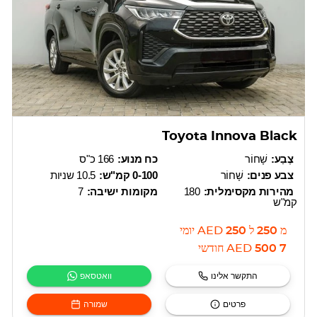
Toyota Innova Black
צֶבַע:
שָׁחוֹר
כח מנוע:
166 כ"ס
צבע פנים:
שָׁחוֹר
0-100 קמ"ש:
10.5 שניות
מהירות מקסימלית:
180
מקומות ישיבה:
7
קמ"ש
מ
250
ל
250
AED
יומי
7 500
AED
חודשי
התקשר אלינו
וואטסאפ
פרטים
שמורה