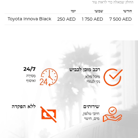
החלק שמאלה כדי לראות עוד
חודשי
שבועי
יומי
Toyota Innova Black
250
AED
1 750
AED
7 500
AED
24/7
רכב מוכן לכביש
מְסִירָה
מיכל מלא,
ואיסוף
נקי לגמרי
שירותים
ללא הפקדה
חיובי טלפון,
מים, חיטוי