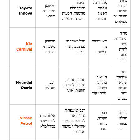
פחות
אמין ובעל
נסיעות
יוקרתי
מיניוואן
עלויות
משפחתיות
Toyota
מאשר
משפחתי
תפעול
מזדמנות, הסעות
Innova
מיניוואנים
ופרקטי
נמוכות
לשדה התעופה.
מפוארים
מחיר
השכירות
תא נוסעים
טיול משפחתי
מיניוואן
עשוי
Kia
נוח
עם נגיעה של
משפחתי
להיות
Carnival
במיוחד
יוקרה.
יוקרתי
גבוה
יותר.
ייתכן
שתחוש
העיצוב
חבורת חברים,
שהוא
עתידני,
רכב
Hyundai
תיירים, לקוחות
מגושם
ויש בו
מנהלים
Staria
VIP, הסעות
יותר
יותר מקום.
בכביש
רכב למשפחות
צריכת
רכב
גדולות או
אלטרנטיבה
הדלק
יוקרתי,
Nissan
לקבוצת חברים,
לרכב שטח
גבוהה
מרווח
Patrol
אידיאלי לנסיעות
בגודל מלא
יותר.
ונוח.
ארוכות