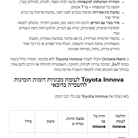
הבחירה המושלמת למשפחות:
נסיעה לבית הספר, לקניות, לטיולים בעיר,
הסעת כל המשפחה – עד 7 אנשים.
נסיעות בין-אמירות:
נסיעות בכביש לאבו דאבי, נסיעות ארוכות על כביש
שייח' זאיד.
סיור בעיר עם חברים:
הדגם הזה נראה נועז, מסוגנן ויוקרתי. מושלם ליציאה
למסיבות פרטיות, פסטיבלים, קניות עם חברים, קולנוע תחת כיפת השמיים
ועוד.
נסיעות יומיומיות שגרתיות, בין אם מדובר בנסיעות עסקיות, הסעות
משפחתיות, איסוף משדה התעופה, הובלת ציוד ספורט או כל דבר אחר
הדורש מרחב, נוחות, בטיחות ואמינות.
ב-Octane.Rent תוכלו לשכור
Toyota Innova
ללא מקדמה. המחיר כולל ביטוח
בסיסי 24/7, תמיכת שירות לקוחות, תחזוקה, והאפשרות להחליף את הרכב לדגם אחר,
במיוחד אם הזמנתם אותו לתקופת השכרה ארוכת טווח.
Toyota Innova
לעומת מכוניות דומות הזמינות
להשכרה בדובאי
בואו נשווה את
Toyota Innova
עם כלי רכב דומים.
חולשה
יתרון על
במצבי נהיגה,
לעומת
פני
מיצוב
מודל
עדיף ש-
Innova
Innova