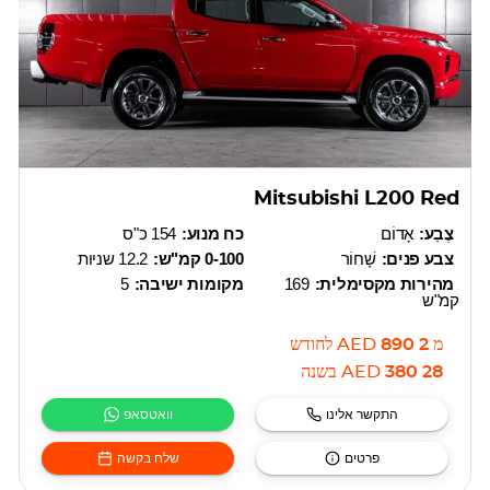
Mitsubishi L200 Red
צֶבַע:
אָדוֹם
כח מנוע:
154 כ"ס
צבע פנים:
שָׁחוֹר
0-100 קמ"ש:
12.2 שניות
מהירות מקסימלית:
169
מקומות ישיבה:
5
קמ"ש
מ
2 890
AED
לחודש
28 380
AED
בשנה
התקשר אלינו
וואטסאפ
פרטים
שלח בקשה