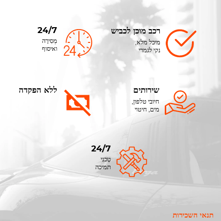
24/7
רכב מוכן לכביש
מְסִירָה
מיכל מלא,
ואיסוף
נקי לגמרי
שירותים
ללא הפקדה
חיובי טלפון,
מים, חיטוי
24/7
טֶכנִי
תמיכה
תנאי השכירות