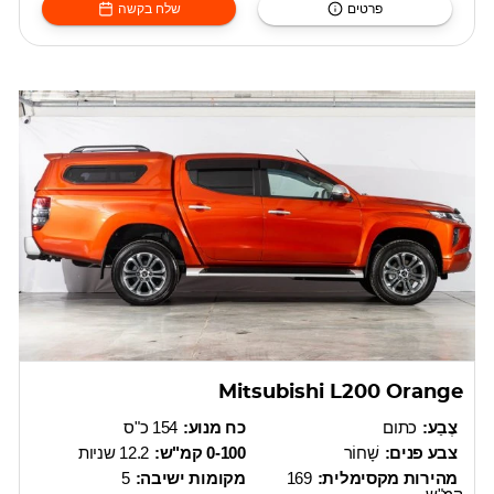
פרטים
שלח בקשה
Mitsubishi L200 Orange
צֶבַע:
כתום
כח מנוע:
154 כ"ס
צבע פנים:
שָׁחוֹר
0-100 קמ"ש:
12.2 שניות
מהירות מקסימלית:
169
מקומות ישיבה:
5