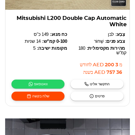
Mitsubishi L200 Double Cap Automatic
White
צֶבַע:
לבן
כח מנוע:
149 כ"ס
צבע פנים:
שָׁחוֹר
0-100 קמ"ש:
14 שניות
מהירות מקסימלית:
180
מקומות ישיבה:
5
קמ"ש
מ
3 200
AED
לחודש
36 757
AED
בשנה
התקשר אלינו
וואטסאפ
פרטים
שלח בקשה