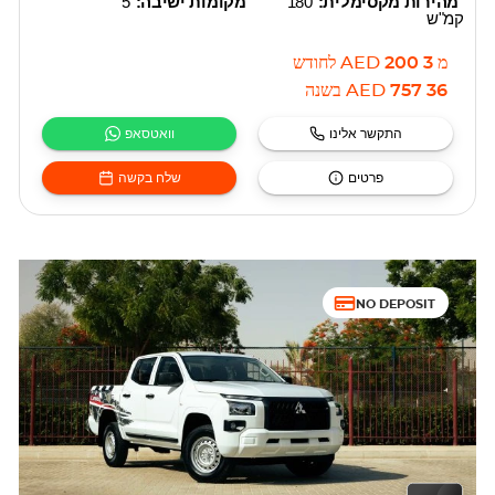
מהירות מקסימלית:
180
מקומות ישיבה:
5
קמ"ש
מ
3 200
AED
לחודש
36 757
AED
בשנה
התקשר אלינו
וואטסאפ
פרטים
שלח בקשה
NO DEPOSIT