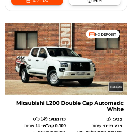
פרטים
שלח בקשה
NO DEPOSIT
Mitsubishi L200 Double Cap Automatic
White
צֶבַע:
לבן
כח מנוע:
149 כ"ס
צבע פנים:
שָׁחוֹר
0-100 קמ"ש:
14 שניות