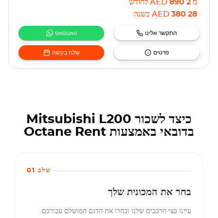
מ
2 890
AED
לחודש
28 380
AED
בשנה
התקשר אלינו
וואטסאפ
פרטים
שלח בקשה
כיצד לשכור Mitsubishi L200
בדובאי באמצעות Octane Rent
שלב 01
בחר את המכונית שלך
עיינו בצי הרכבים שלנו ובחרו את הדגם המושלם עבורכם.