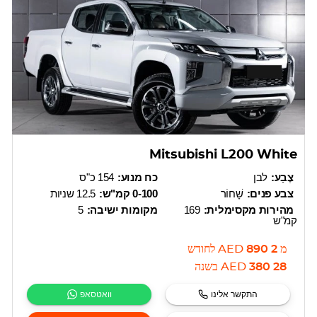
Mitsubishi L200 White
צֶבַע:
לבן
כח מנוע:
154 כ"ס
צבע פנים:
שָׁחוֹר
0-100 קמ"ש:
12.5 שניות
מהירות מקסימלית:
169
מקומות ישיבה:
5
קמ"ש
מ
2 890
AED
לחודש
28 380
AED
בשנה
התקשר אלינו
וואטסאפ