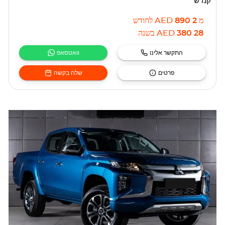
קמ"ש
מ
2 890
AED
לחודש
28 380
AED
בשנה
התקשר אלינו
וואטסאפ
פרטים
שלח בקשה