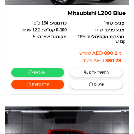
Mitsubishi L200 Blue
צֶבַע:
כְּחוֹל
כח מנוע:
154 כ"ס
צבע פנים:
שָׁחוֹר
0-100 קמ"ש:
12.2 שניות
מהירות מקסימלית:
169
מקומות ישיבה:
5
קמ"ש
מ
2 890
AED
לחודש
28 380
AED
בשנה
התקשר אלינו
וואטסאפ
פרטים
שלח בקשה