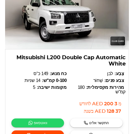
Mitsubishi L200 Double Cap Automatic
White
צֶבַע:
לבן
כח מנוע:
149 כ"ס
צבע פנים:
שָׁחוֹר
0-100 קמ"ש:
14 שניות
מהירות מקסימלית:
180
מקומות ישיבה:
5
קמ"ש
מ
3 200
AED
לחודש
37 128
AED
בשנה
התקשר אלינו
וואטסאפ