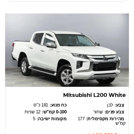
Mitsubishi L200 White
צֶבַע:
לבן
כח מנוע:
181 כ"ס
צבע פנים:
שָׁחוֹר
0-100 קמ"ש:
12 שניות
מהירות מקסימלית:
177
מקומות ישיבה:
5
קמ"ש