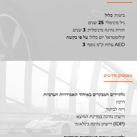
ביטוח:
כלול
גיל מינימלי:
25
שנים
חווית נהיגה מינימלית:
3
שנים
קילומטראז' יום כלול:
על פי בקשה
AED
עלות ק"מ נוסף:
3
מסמכים נדרשים
לתיירים המבקרים באיחוד האמירויות הערביות:
דרכון
ויזה לביקור
רישיון נהיגה במדינת המוצא
רישיון נהיגה בינלאומי (IDP)