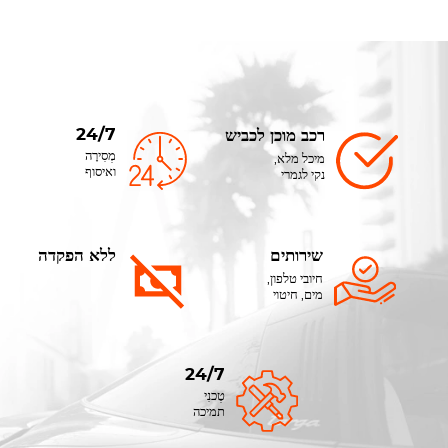
24/7
רכב מוכן לכביש
מְסִירָה
מיכל מלא,
ואיסוף
נקי לגמרי
שירותים
ללא הפקדה
חיובי טלפון,
מים, חיטוי
24/7
טֶכנִי
תמיכה