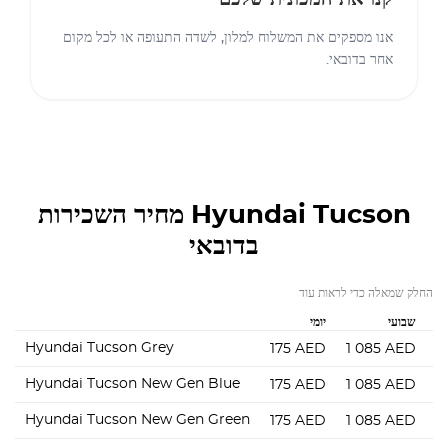
אנו מספקים את המשלוח למלון, לשדה התעופה או לכל מקום
אחר בדובאי.
Hyundai Tucson
מחיר השכירות
בדובאי
החלק שמאלה כדי לראות עוד
שבועי
יומי
Hyundai Tucson Grey
175
AED
1 085
AED
2
Hyundai Tucson New Gen Blue
175
AED
1 085
AED
2
Hyundai Tucson New Gen Green
175
AED
1 085
AED
2