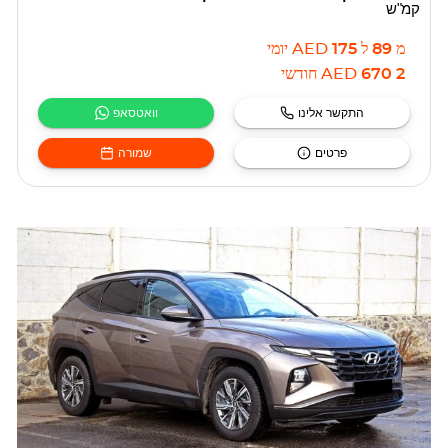
קמ"ש
מ
89
ל
175
AED
יומי
2 670
AED
חודשי
התקשר אלינו
וואטסאפ
פרטים
שמורה