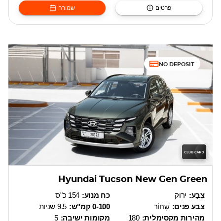
פרטים
שמורה
NO DEPOSIT
Hyundai Tucson New Gen Green
צֶבַע:
ירוק
כח מנוע:
154 כ"ס
צבע פנים:
שָׁחוֹר
0-100 קמ"ש:
9.5 שניות
מהירות מקסימלית:
180
מקומות ישיבה:
5