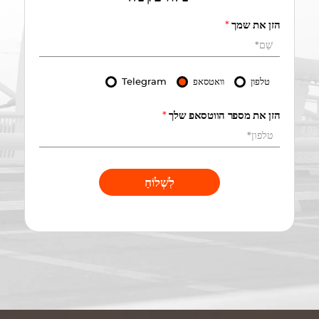
הזן את שמך
*
טלפון
וואטסאפ
Telegram
הזן את מספר הווטסאפ שלך
*
לִשְׁלוֹחַ