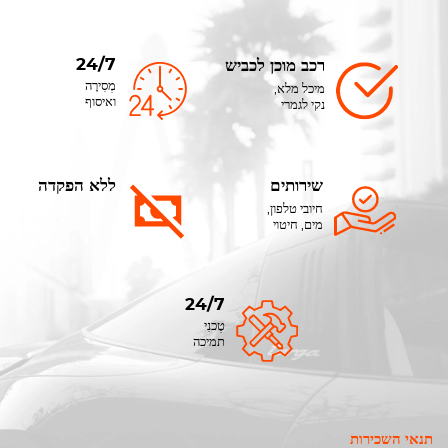
24/7
רכב מוכן לכביש
מְסִירָה
מיכל מלא,
ואיסוף
נקי לגמרי
שירותים
ללא הפקדה
חיובי טלפון,
מים, חיטוי
24/7
טֶכנִי
תמיכה
תנאי השכירות