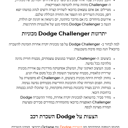
חובבי מכוניות: עבור אלה שמבינים ומעריכים את היופי המורכב של מכוניות,
ה-Challenger מהווה עדות להנדסה האמריקאית.
מטיילים: אם אתם נמצאים בדובאי לשהייה קצרה ורוצים לנהוג במשהו יוצא
דופן, מכונית השרירים הזו תשפר את החוויה הכוללת שלכם.
אירועים מיוחדים: בין אם מדובר בחתונה, יום נישואין או חגיגת יום הולדת,
הגעה ב
Dodge Challenger
מוסיף מגע של אלגנטיות והתרגשות.
יתרונות
Dodge Challenger
מכוניות
למה לבחור ב-
Dodge Challenger
על פני מכוניות יוקרה אחרות הזמינות להשכרה
בדובאי? הנה כמה סיבות משכנעות:
ביצועים: ה-Challenger, המצויד במנועים עוצמתיים, מבטיח חוויית נהיגה
מלהיבה בכל נסיעה.
סגנון: העיצוב האיקוני שלו, המשלב אסתטיקה מודרנית עם אווירת מכונית
שרירית קלאסית, מבטיח שתמשוך תשומת לב בכל מקום אליו תגיע.
נוחות: למרות היותה מכונית ביצועים, ה-Challenger לא מתפשרת על
נוחות. הפנים המרווח שלה והתכונות החדישות מבטיחים נסיעה נעימה.
בטיחות: הרכב מצויד בתכונות בטיחות מתקדמות, כך שתוכלו לנהוג בבטחה
ברחובות דובאי.
מחיר סביר: בהשוואה למכוניות יוקרה אחרות, מחיר ההשכרה
Dodge
Challenger
האופציות בדובאי מתומחרות במחירים סבירים ומציעות
תמורה מצוינת לכסף.
הצעות על
Dodge
השכרת רכב
התנסו בעסקה המדהימה הזו
השכרת Dodge
עם Octane בדובאי. הזמינו השכרת