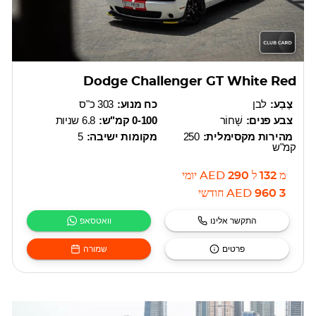
Dodge Challenger GT White Red
צֶבַע:
לבן
כח מנוע:
303 כ"ס
צבע פנים:
שָׁחוֹר
0-100 קמ"ש:
6.8 שניות
מהירות מקסימלית:
250
מקומות ישיבה:
5
קמ"ש
מ
132
ל
290
AED
יומי
3 960
AED
חודשי
התקשר אלינו
וואטסאפ
פרטים
שמורה