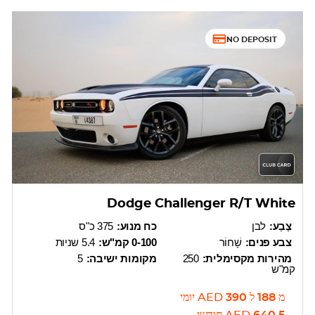
NO DEPOSIT
Dodge Challenger R/T White
צֶבַע:
לבן
כח מנוע:
375 כ"ס
צבע פנים:
שָׁחוֹר
0-100 קמ"ש:
5.4 שניות
מהירות מקסימלית:
250
מקומות ישיבה:
5
קמ"ש
מ
188
ל
390
AED
יומי