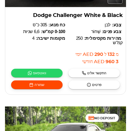
Dodge Challenger White & Black
צֶבַע:
לבן
כח מנוע:
305 כ"ס
צבע פנים:
שָׁחוֹר
0-100 קמ"ש:
6,6 שניות
מהירות מקסימלית:
250
מקומות ישיבה:
4
קמ"ש
מ
132
ל
290
AED
יומי
3 960
AED
חודשי
התקשר אלינו
וואטסאפ
פרטים
שמורה
NO DEPOSIT