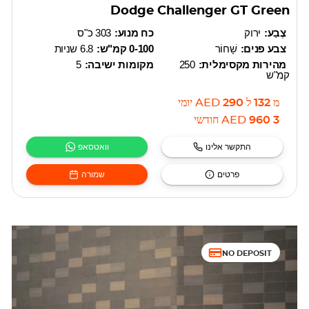
Dodge Challenger GT Green
צֶבַע:
ירוק
כח מנוע:
303 כ"ס
צבע פנים:
שָׁחוֹר
0-100 קמ"ש:
6.8 שניות
מהירות מקסימלית:
250
מקומות ישיבה:
5
קמ"ש
מ
132
ל
290
AED
יומי
3 960
AED
חודשי
התקשר אלינו
וואטסאפ
פרטים
שמורה
NO DEPOSIT