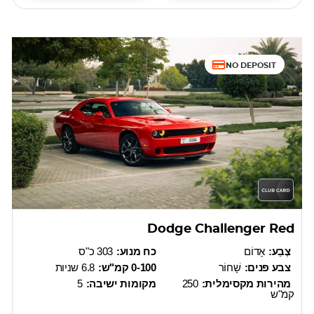
NO DEPOSIT
Dodge Challenger Red
צֶבַע:
אָדוֹם
כח מנוע:
303 כ"ס
צבע פנים:
שָׁחוֹר
0-100 קמ"ש:
6.8 שניות
מהירות מקסימלית:
250
מקומות ישיבה:
5
קמ"ש