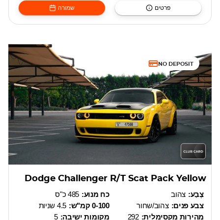
פרטים
שמורה
NO DEPOSIT
Dodge Challenger R/T Scat Pack Yellow
צֶבַע:
צהוב
כח מנוע:
485 כ"ס
צבע פנים:
צהוב/שחור
0-100 קמ"ש:
4.5 שניות
מהירות מקסימלית:
292
מקומות ישיבה:
5