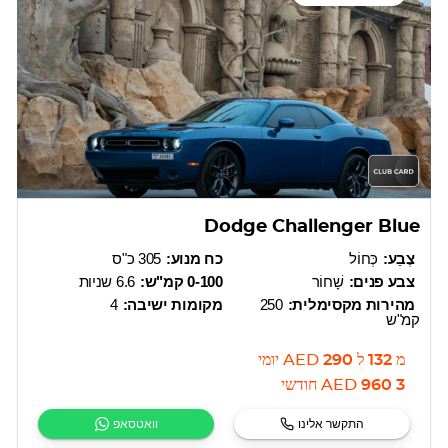
Dodge Challenger Blue
צֶבַע:
כְּחוֹל
כח מנוע:
305 כ"ס
צבע פנים:
שָׁחוֹר
0-100 קמ"ש:
6.6 שניות
מהירות מקסימלית:
250
מקומות ישיבה:
4
קמ"ש
מ
132
ל
290
AED
יומי
3 960
AED
חודשי
התקשר אלינו
וואטסאפ