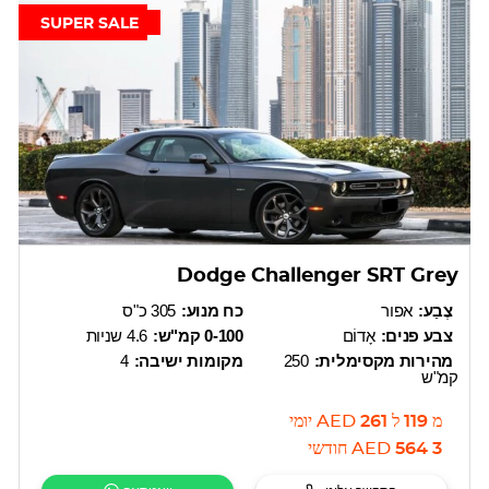
SUPER SALE
Dodge Challenger SRT Grey
צֶבַע:
אפור
כח מנוע:
305 כ"ס
צבע פנים:
אָדוֹם
0-100 קמ"ש:
4.6 שניות
מהירות מקסימלית:
250
מקומות ישיבה:
4
קמ"ש
מ
119
ל
261
AED
יומי
3 564
AED
חודשי