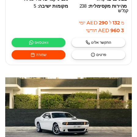
מהירות מקסימלית:
238
מקומות ישיבה:
5
קמ"ש
מ
132
ל
290
AED
יומי
3 960
AED
חודשי
התקשר אלינו
וואטסאפ
פרטים
שמורה