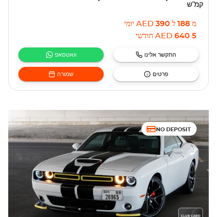
קמ"ש
מ
188
ל
390
AED
יומי
5 640
AED
חודשי
התקשר אלינו
וואטסאפ
פרטים
שמורה
NO DEPOSIT