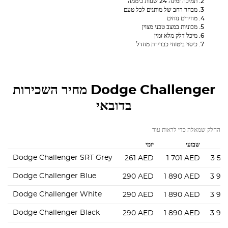
תמיכה זמינה 24 שעות ביממה
מבחר רחב של מותגים לכל טעם
מחירים נוחים
מכוניות במצב טכני מצוין
מיכל דלק מלא זמין
כיסוי ביטוחי כברירת מחדל
Dodge Challenger
מחיר השכירות
בדובאי
החלק שמאלה כדי לראות עוד
שבועי
יומי
Dodge Challenger SRT Grey
261
AED
1 701
AED
3 56
Dodge Challenger Blue
290
AED
1 890
AED
3 96
Dodge Challenger White
290
AED
1 890
AED
3 96
Dodge Challenger Black
290
AED
1 890
AED
3 96