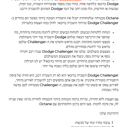
Dodge בדובאי בלחיצה אחת. בחרו מבין מספר אפשרויות השכרה, כגון יומית,
שבועית או חודשית, וגלו מגוון רחב של דגמי Dodge הזמינים להשכרה דרכנו.
Octane מבטיחה שלקוחותיה יקבלו את התמורה הטובה ביותר כאשר הם בוחרים ב-
Dodge Challenger
שירותי השכרה בדובאי. להלן כמה הצעות בלעדיות:
הנחות ללקוחות קבועים: לקוחות קבועים יכולים ליהנות מהנחות מיוחדות, מה
שהופך את הרכישה הבאה שלהם
Dodge
השכרה עוד יותר משתלמת.
מבצעי הזמנה מוקדמת: תכננו מראש והזמינו את ה-Challenger שלכם
מראש כדי ליהנות ממחירים מוזלים.
מבצעים משולבים: שלבו את
Dodge Challenger
שכרו רכב יוקרתי
נוסף או שירות נוסף, וניצלו את המבצעים המשולבים.
חבילות לאירועים מיוחדים: חוגגים יום מיוחד בדובאי? יש לנו חבילות
בלעדיות שיעשו את היום שלכם בלתי נשכח עוד יותר.
Dodge Challenger
השכרה בדובאי היא לא רק השכרת רכב; היא חוויה של פיסת
היסטוריה מוטורית איקונית. אז בין אם אתם מחפשים רכב להשכרה לאירוע מיוחד,
לאירוע עסקי או פשוט כדי לפנק את עצמכם, ה-Challenger מבטיחה לכם נסיעה
בלתי נשכחת.
עם הצעות ללא תחרות, שירות ברמה הגבוהה ביותר והבטחה לחוויית נהיגה שאין שנייה
לה, אין סיבה לחכות. סעו היום ברכב חלומותיכם עם Octane.
היתרונות שלנו:
עיבוד מהיר ונוח של בקשות