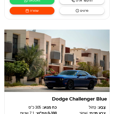
התקשר אלינו
וואטסאפ
פרטים
שמורה
Dodge Challenger Blue
צֶבַע:
כְּחוֹל
כח מנוע:
305 כ"ס
צבע פנים:
שָׁחוֹר
0-100 קמ"ש:
7.1 שניות