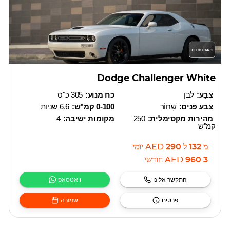
Dodge Challenger White
צֶבַע:
לבן
כח מנוע:
305 כ"ס
צבע פנים:
שָׁחוֹר
0-100 קמ"ש:
6.6 שניות
מהירות מקסימלית:
250
מקומות ישיבה:
4
קמ"ש
מ
132
ל
290
AED
יומי
3 960
AED
חודשי
התקשר אלינו
וואטסאפ
פרטים
שמורה