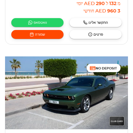
מ
132
ל
290
AED
יומי
3 960
AED
חודשי
התקשר אלינו
וואטסאפ
פרטים
שמורה
NO DEPOSIT