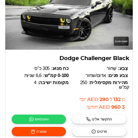
Dodge Challenger Black
צֶבַע:
שָׁחוֹר
כח מנוע:
305 כ"ס
צבע פנים:
אדום/שחור
0-100 קמ"ש:
6,6 שניות
מהירות מקסימלית:
250
מקומות ישיבה:
4
קמ"ש
מ
132
ל
290
AED
יומי
3 960
AED
חודשי
התקשר אלינו
וואטסאפ
פרטים
שמורה