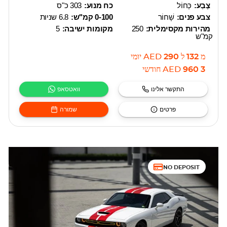
צֶבַע:
כְּחוֹל
כח מנוע:
303 כ"ס
צבע פנים:
שָׁחוֹר
0-100 קמ"ש:
6.8 שניות
מהירות מקסימלית:
250
מקומות ישיבה:
5
קמ"ש
מ
132
ל
290
AED
יומי
3 960
AED
חודשי
התקשר אלינו
וואטסאפ
פרטים
שמורה
NO DEPOSIT