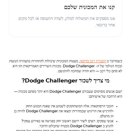
קנו את המכונית שלכם
אנו מספקים את המשלוח למלון, לשדה התעופה או לכל מקום
אחר בדובאי.
כשמדובר ב
השכרת רכב בדובאי
, מעטות המכוניות שיכולות להתחרות בהצהרה הנועזת
ובכוח הגולמי של ה-
Dodge Challenger
. מכונית השרירים האמריקאית הזו היא
לא סתם כלי רכב — היא חוויה שמחכה להתגשם.
מי צריך לשכור
Dodge Challenger
?
ישנם אנשים מסוימים שעבורם
Dodge Challenger
היא יותר מסתם מכונית —
היא הרחבה של אישיותם:
חובבי הרפתקאות: אלה המשתוקקים לשמוע את שאגת המנוע החזק
ולהרגיש את הריגוש שבמהירות ימצאו את
Dodge Challenger
להיות בן
זוג מושלם.
אנשי עסקים: רוצים ליצור רושם ראשוני חזק בפגישה או באירוע עסקי?
להגיע ב
Dodge Challenger
מבטיח שתבלוט ותיזכר.