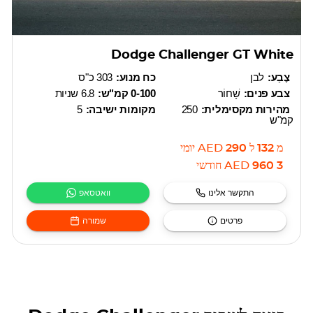
Dodge Challenger GT White
צֶבַע:
לבן
כח מנוע:
303 כ"ס
צבע פנים:
שָׁחוֹר
0-100 קמ"ש:
6.8 שניות
מהירות מקסימלית:
250
מקומות ישיבה:
5
קמ"ש
מ
132
ל
290
AED
יומי
3 960
AED
חודשי
התקשר אלינו
וואטסאפ
פרטים
שמורה