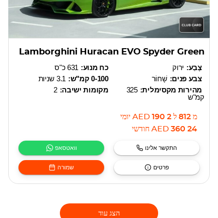
Lamborghini Huracan EVO Spyder Green
צֶבַע:
ירוק
כח מנוע:
631 כ"ס
צבע פנים:
שָׁחוֹר
0-100 קמ"ש:
3.1 שניות
מהירות מקסימלית:
325
מקומות ישיבה:
2
קמ"ש
מ
812
ל
2 190
AED
יומי
24 360
AED
חודשי
התקשר אלינו
וואטסאפ
פרטים
שמורה
הצג עוד