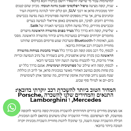
למושלמות עבור מי שרוצה להשאיר רושם בביקורו הבא בדובאי.
שנית, קופה מציעה
טיפול רפלקסיבי וסגנון נהיגה תגובתי
. מכיוון שהם קטנים
יותר ממכוניות סדאן או רכבי SUV, הם קלים יותר לנהיגה ברחובות העיר
ובחניונים צרים, אך עדיין מספקים תחושה ספורטיבית בעת נסיעה בכבישים
מהירים רחבים. לפיכך, הם מתאימים באופן אידיאלי לנסיעה בערים
ובכבישים מהירים, כולל נסיעה חלקה בכבישי האגרה של Salik.
שלישית, קופה היא בדרך כלל
מצויד בפנים מהשורה הראשונה
מיוצרים
מחומרים יוקרתיים ומצוידים במערכות מידע ובידור מהשורה הראשונה. מסכי
מגע, תאימות ל-Bluetooth ומערכות שמע פרימיום מבטיחים שתיהנו
מחוויית השכרת רכב אמיתית בדובאי.
לבסוף, כלי רכב מסוג קופה הם בדרך כלל
מצויד בתכונות בטיחות מהשורה
הראשונה
כגון בקרת שיוט אדפטיבית, סיוע בשמירה על נתיב הנסיעה וכריות
אוויר מרובות, כדי להבטיח נסיעה רגועה יותר בכבישי דובאי.
לבסוף, קופה היא שילוב של
ספורטיביות ושימושיות
. אמנם בדרך כלל יש
בהן פחות מקום במושב האחורי מאשר במכוניות סדאן, אך לרוב הן כוללות
שטח מטען נרחב ופתרונות אחסון יצירתיים, מה שהופך אותן לשימושיות
ביום-יום או לטיולי סוף שבוע.
המחיר הטוב ביותר להשכרת רכב יוקרתי בדובאי:
התנאים והמחירים שלנו להשכרה
,
Porsche
Mercedes
, ו
Lamborghini
אנו מציעים מחירים ברורים ותחרותיים להשכרת מכוניות קופה בדובאי לתקופה קצרה או
ממושכת, לפי העדפתכם. מחירי ההשכרה שלנו משתנים בהתאם לדגם המכונית,
חבילת ההשכרה ועונת השנה, כך שתוכלו ליהנות מחוויית השכרת מכוניות יוקרה
הטובה ביותר בדובאי.