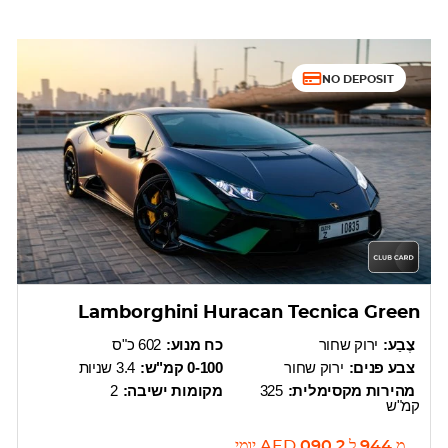
NO DEPOSIT
Lamborghini Huracan Tecnica Green
צֶבַע:
ירוק שחור
כח מנוע:
602 כ"ס
צבע פנים:
ירוק שחור
0-100 קמ"ש:
3.4 שניות
מהירות מקסימלית:
325
מקומות ישיבה:
2
קמ"ש
מ
944
ל
2 090
AED
יומי