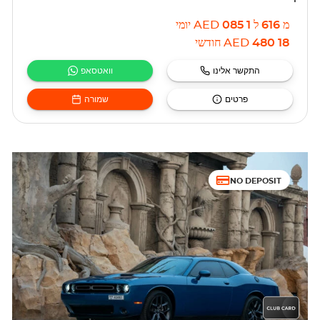
מ
616
ל
1 085
AED
יומי
18 480
AED
חודשי
התקשר אלינו
וואטסאפ
פרטים
שמורה
NO DEPOSIT