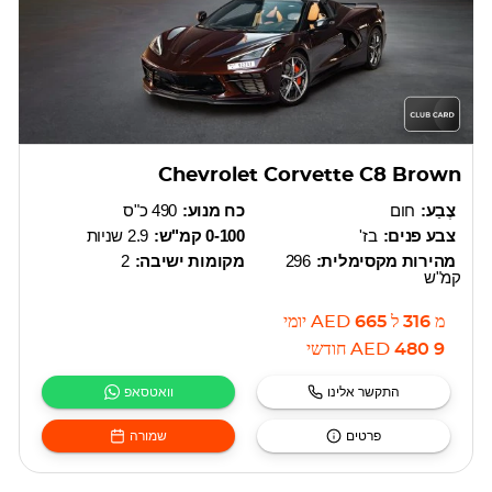
Chevrolet Corvette C8 Brown
צֶבַע:
חום
כח מנוע:
490 כ"ס
צבע פנים:
בז'
0-100 קמ"ש:
2.9 שניות
מהירות מקסימלית:
296
מקומות ישיבה:
2
קמ"ש
מ
316
ל
665
AED
יומי
9 480
AED
חודשי
התקשר אלינו
וואטסאפ
פרטים
שמורה