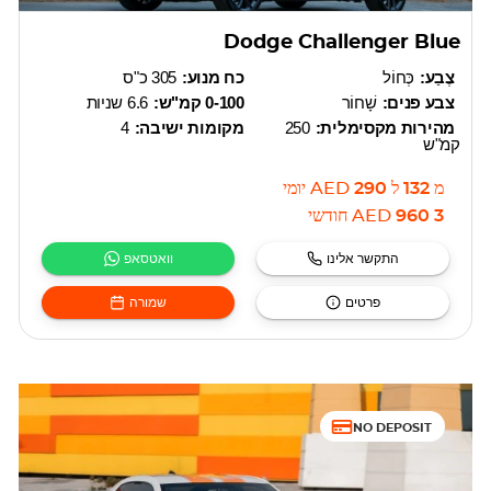
Dodge Challenger Blue
צֶבַע:
כְּחוֹל
כח מנוע:
305 כ"ס
צבע פנים:
שָׁחוֹר
0-100 קמ"ש:
6.6 שניות
מהירות מקסימלית:
250
מקומות ישיבה:
4
קמ"ש
מ
132
ל
290
AED
יומי
3 960
AED
חודשי
התקשר אלינו
וואטסאפ
פרטים
שמורה
NO DEPOSIT