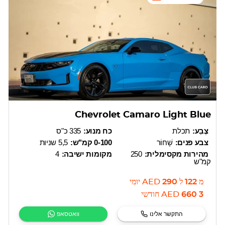
Chevrolet Camaro Light Blue
צֶבַע:
תכלת
כח מנוע:
335 כ"ס
צבע פנים:
שָׁחוֹר
0-100 קמ"ש:
5,5 שניות
מהירות מקסימלית:
250
מקומות ישיבה:
4
קמ"ש
מ
122
ל
290
AED
יומי
3 660
AED
חודשי
התקשר אלינו
וואטסאפ