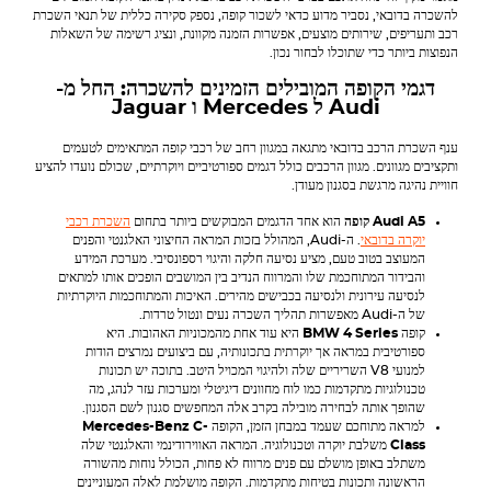
להשכרה בדובאי, נסביר מדוע כדאי לשכור קופה, נספק סקירה כללית של תנאי השכרת
רכב ותעריפים, שירותים מוצעים, אפשרות הזמנה מקוונת, ונציג רשימה של השאלות
הנפוצות ביותר כדי שתוכלו לבחור נכון.
דגמי הקופה המובילים הזמינים להשכרה: החל מ-
Audi
ל
Mercedes
ו
Jaguar
ענף השכרת הרכב בדובאי מתגאה במגוון רחב של רכבי קופה המתאימים לטעמים
ותקציבים מגוונים. מגוון הרכבים כולל דגמים ספורטיביים ויוקרתיים, שכולם נועדו להציע
חוויית נהיגה מרגשת בסגנון מעודן.
Audi A5 קופה
הוא אחד הדגמים המבוקשים ביותר בתחום
השכרת רכבי
יוקרה בדובאי
. ה-Audi, המהולל בזכות המראה החיצוני האלגנטי והפנים
המעוצב בטוב טעם, מציע נסיעה חלקה והיגוי רספונסיבי. מערכת המידע
והבידור המתוחכמת שלו והמרווח הנדיב בין המושבים הופכים אותו למתאים
לנסיעה עירונית ולנסיעה בכבישים מהירים. האיכות והמתוחכמות היוקרתיות
של ה-Audi מאפשרות תהליך השכרה נעים ונטול טרדות.
קופה
BMW 4 Series
היא עוד אחת מהמכוניות האהובות. היא
ספורטיבית במראה אך יוקרתית בתכונותיה, עם ביצועים נמרצים הודות
למנועי V8 השריריים שלה ולהיגוי המכויל היטב. בתוכה יש תכונות
טכנולוגיות מתקדמות כמו לוח מחוונים דיגיטלי ומערכות עזר לנהג, מה
שהופך אותה לבחירה מובילה בקרב אלה המחפשים סגנון לשם הסגנון.
למראה מתוחכם שעמד במבחן הזמן, הקופה
Mercedes-Benz C-
Class
משלבת יוקרה וטכנולוגיה. המראה האווירודינמי והאלגנטי שלה
משתלב באופן מושלם עם פנים מרווח לא פחות, הכולל נוחות מהשורה
הראשונה ותכונות בטיחות מתקדמות. הקופה מושלמת לאלה המעוניינים