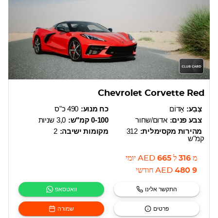
Chevrolet Corvette Red
צֶבַע:
אָדוֹם
כח מנוע:
490 כ"ס
צבע פנים:
אדום/שחור
0-100 קמ"ש:
3,0 שניות
מהירות מקסימלית:
312
מקומות ישיבה:
2
קמ"ש
מ
316
ל
665
AED
יומי
9 480
AED
חודשי
התקשר אלינו
וואטסאפ
פרטים
שמורה