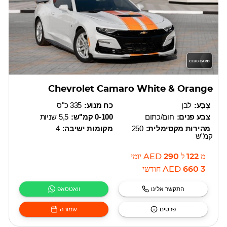
Chevrolet Camaro White & Orange
צֶבַע:
לבן
כח מנוע:
335 כ"ס
צבע פנים:
חום/כתום
0-100 קמ"ש:
5,5 שניות
מהירות מקסימלית:
250
מקומות ישיבה:
4
קמ"ש
מ
122
ל
290
AED
יומי
3 660
AED
חודשי
התקשר אלינו
וואטסאפ
פרטים
שמורה