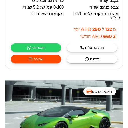
צֶבַע:
שָׁחוֹר
כח מנוע:
335 כ"ס
צבע פנים:
שָׁחוֹר
0-100 קמ"ש:
5.2 שניות
מהירות מקסימלית:
250
מקומות ישיבה:
4
קמ"ש
מ
122
ל
290
AED
יומי
3 660
AED
חודשי
התקשר אלינו
וואטסאפ
פרטים
שמורה
NO DEPOSIT