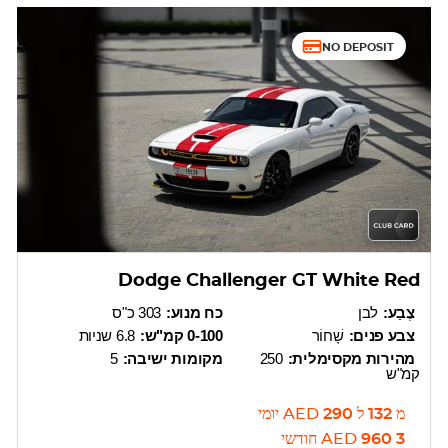
NO DEPOSIT
Dodge Challenger GT White Red
צֶבַע:
לבן
כח מנוע:
303 כ"ס
צבע פנים:
שָׁחוֹר
0-100 קמ"ש:
6.8 שניות
מהירות מקסימלית:
250
מקומות ישיבה:
5
קמ"ש
מ
132
ל
290
AED
יומי
3 960
AED
חודשי