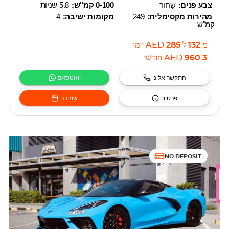
צבע פנים:
שָׁחוֹר
0-100 קמ"ש:
5.8 שניות
מהירות מקסימלית:
249
מקומות ישיבה:
4
קמ"ש
מ
132
ל
285
AED
יומי
3 960
AED
חודשי
התקשר אלינו
וואטסאפ
פרטים
שמורה
NO DEPOSIT