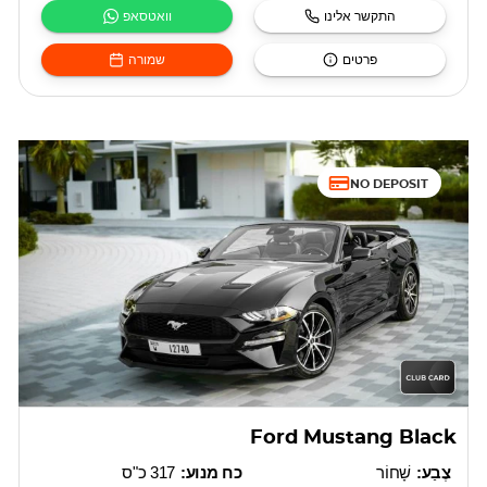
התקשר אלינו
וואטסאפ
פרטים
שמורה
NO DEPOSIT
Ford Mustang Black
צֶבַע:
שָׁחוֹר
כח מנוע:
317 כ"ס