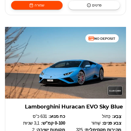
פרטים
שמורה
NO DEPOSIT
Lamborghini Huracan EVO Sky Blue
צֶבַע:
כְּחוֹל
כח מנוע:
631 כ"ס
צבע פנים:
שָׁחוֹר
0-100 קמ"ש:
3,1 שניות
מהירות מקסימלית:
325
מקומות ישיבה:
2