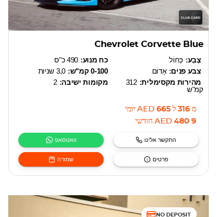
Chevrolet Corvette Blue
צֶבַע:
כְּחוֹל
כח מנוע:
490 כ"ס
צבע פנים:
אָדוֹם
0-100 קמ"ש:
3,0 שניות
מהירות מקסימלית:
312
מקומות ישיבה:
2
קמ"ש
מ
316
ל
665
AED
יומי
9 480
AED
חודשי
התקשר אלינו
וואטסאפ
פרטים
שמורה
NO DEPOSIT