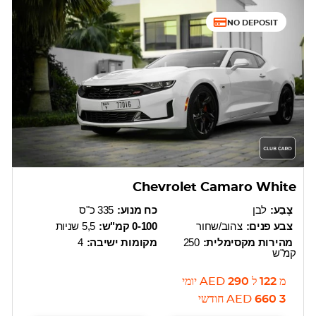
NO DEPOSIT
Chevrolet Camaro White
צֶבַע:
לבן
כח מנוע:
335 כ"ס
צבע פנים:
צהוב/שחור
0-100 קמ"ש:
5,5 שניות
מהירות מקסימלית:
250
מקומות ישיבה:
4
קמ"ש
מ
122
ל
290
AED
יומי
3 660
AED
חודשי