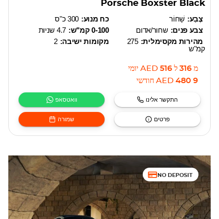
Porsche Boxster Black
צֶבַע:
שָׁחוֹר
כח מנוע:
300 כ"ס
צבע פנים:
שחור/אדום
0-100 קמ"ש:
4.7 שניות
מהירות מקסימלית:
275
מקומות ישיבה:
2
קמ"ש
מ
316
ל
516
AED
יומי
9 480
AED
חודשי
התקשר אלינו
וואטסאפ
פרטים
שמורה
NO DEPOSIT