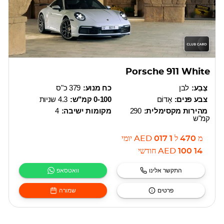
Porsche 911 White
צֶבַע:
לבן
כח מנוע:
379 כ"ס
צבע פנים:
אָדוֹם
0-100 קמ"ש:
4.3 שניות
מהירות מקסימלית:
290
מקומות ישיבה:
4
קמ"ש
מ
470
ל
1 017
AED
יומי
14 100
AED
חודשי
התקשר אלינו
וואטסאפ
פרטים
שמורה