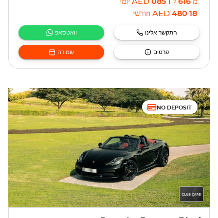
מ
616
ל
1 085
AED
יומי
18 480
AED
חודשי
התקשר אלינו
וואטסאפ
פרטים
שמורה
NO DEPOSIT