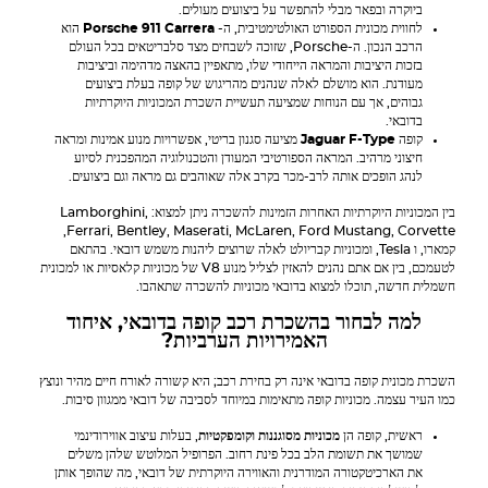
ביוקרה ובפאר מבלי להתפשר על ביצועים מעולים.
לחווית מכונית הספורט האולטימטיבית, ה-
Porsche 911 Carrera
הוא
הרכב הנכון. ה-Porsche, שזוכה לשבחים מצד סלבריטאים בכל העולם
בזכות היציבות והמראה הייחודי שלו, מתאפיין בהאצה מדהימה וביציבות
מעודנת. הוא מושלם לאלה שנהנים מהריגוש של קופה בעלת ביצועים
גבוהים, אך עם הנוחות שמציעה תעשיית השכרת המכוניות היוקרתיות
בדובאי.
קופה
Jaguar F-Type
מציעה סגנון בריטי, אפשרויות מנוע אמינות ומראה
חיצוני מרהיב. המראה הספורטיבי המעודן והטכנולוגיה המהפכנית לסיוע
לנהג הופכים אותה לרב-מכר בקרב אלה שאוהבים גם מראה וגם ביצועים.
בין המכוניות היוקרתיות האחרות הזמינות להשכרה ניתן למצוא:
,
Lamborghini
,
Ferrari
,
Bentley
,
Maserati
,
McLaren
,
Ford
Mustang
,
Corvette
קמארו, ו
Tesla
, ומכוניות קבריולט לאלה שרוצים ליהנות משמש דובאי. בהתאם
לטעמכם, בין אם אתם נהנים להאזין לצליל מנוע V8 של מכוניות קלאסיות או למכונית
חשמלית חדשה, תוכלו למצוא בדובאי מכוניות להשכרה שתאהבו.
למה לבחור בהשכרת רכב קופה בדובאי, איחוד
האמירויות הערביות?
השכרת מכונית קופה בדובאי אינה רק בחירת רכב; היא קשורה לאורח חיים מהיר ונוצץ
כמו העיר עצמה. מכוניות קופה מתאימות במיוחד לסביבה של דובאי ממגוון סיבות.
ראשית, קופה הן
מכוניות מסוגננות וקומפקטיות
, בעלות עיצוב אווירודינמי
שמושך את תשומת הלב בכל פינת רחוב. הפרופיל המלוטש שלהן משלים
את הארכיטקטורה המודרנית והאווירה היוקרתית של דובאי, מה שהופך אותן