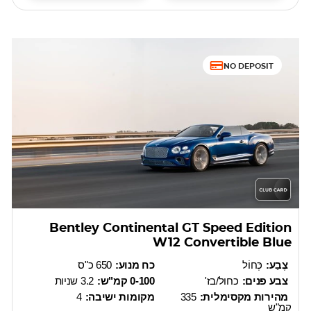
NO DEPOSIT
Bentley Continental GT Speed Edition
W12 Convertible Blue
צֶבַע:
כְּחוֹל
כח מנוע:
650 כ"ס
צבע פנים:
כחול/בז'
0-100 קמ"ש:
3.2 שניות
מהירות מקסימלית:
335
מקומות ישיבה:
4
קמ"ש