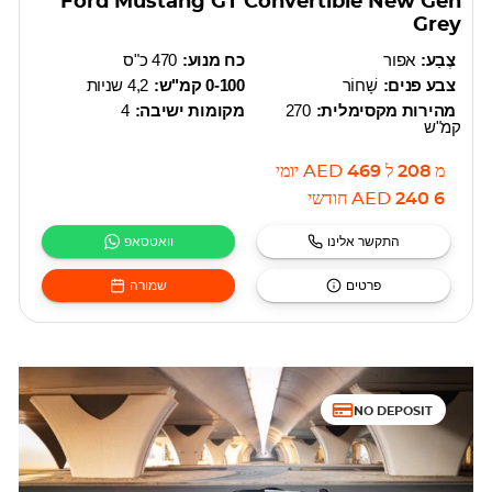
Ford Mustang GT Convertible New Gen
Grey
צֶבַע:
אפור
כח מנוע:
470 כ"ס
צבע פנים:
שָׁחוֹר
0-100 קמ"ש:
4,2 שניות
מהירות מקסימלית:
270
מקומות ישיבה:
4
קמ"ש
מ
208
ל
469
AED
יומי
6 240
AED
חודשי
התקשר אלינו
וואטסאפ
פרטים
שמורה
NO DEPOSIT