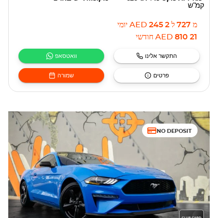
קמ"ש
מ
727
ל
2 245
AED
יומי
21 810
AED
חודשי
התקשר אלינו
וואטסאפ
פרטים
שמורה
NO DEPOSIT