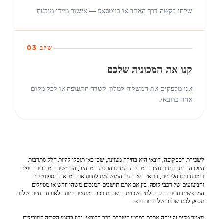
שלחו בקשה דרך האתר או בווטסאפ — אישור מיידי מובטח.
שלב 03
קנו את המכונית שלכם
אנו מספקים את המשלוח למלון, לשדה התעופה או לכל מקום
אחר בדובאי.
לשכירת רכב קופה, דובאי היא בחירה מצוינת, שכן כאן תוכלו להיות חלק מתרבות
היוקרה, התחכום והנהיגה המהירה. עם קו הרקיע המרהיב, הכבישים המהירים היפים
והמועדונים הליליים, דובאי היא העיר המושלמת לחוות את המראה הספורטיבי
והביצועים של רכבי קופה. בין אם אתם תושבים המנסים משהו חדש או מטיילים
המחפשים חווית נהיגה בלתי נשכחת, השכרת רכב המתאים ביותר לאורח החיים שלכם
תספק לכם שילוב של נוחות ויופי.
מאמר מקיף זה ינחה אתכם בפרטי השכרת רכב בדובאי. נדון בדגמי הקופה המובילים