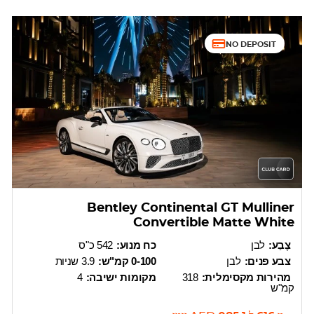
NO DEPOSIT
Bentley Continental GT Mulliner
Convertible Matte White
צֶבַע:
לבן
כח מנוע:
542 כ"ס
צבע פנים:
לבן
0-100 קמ"ש:
3.9 שניות
מהירות מקסימלית:
318
מקומות ישיבה:
4
קמ"ש