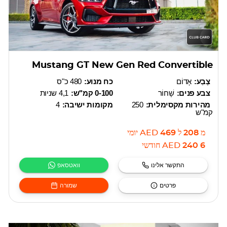
Mustang GT New Gen Red Convertible
צֶבַע:
אָדוֹם
כח מנוע:
480 כ"ס
צבע פנים:
שָׁחוֹר
0-100 קמ"ש:
4,1 שניות
מהירות מקסימלית:
250
מקומות ישיבה:
4
קמ"ש
מ
208
ל
469
AED
יומי
6 240
AED
חודשי
התקשר אלינו
וואטסאפ
פרטים
שמורה