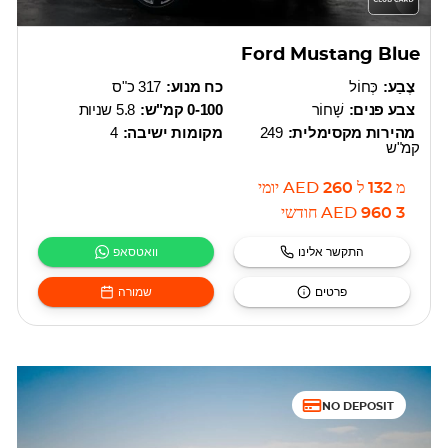
Ford Mustang Blue
צֶבַע:
כְּחוֹל
כח מנוע:
317 כ"ס
צבע פנים:
שָׁחוֹר
0-100 קמ"ש:
5.8 שניות
מהירות מקסימלית:
249
מקומות ישיבה:
4
קמ"ש
מ
132
ל
260
AED
יומי
3 960
AED
חודשי
התקשר אלינו
וואטסאפ
פרטים
שמורה
NO DEPOSIT