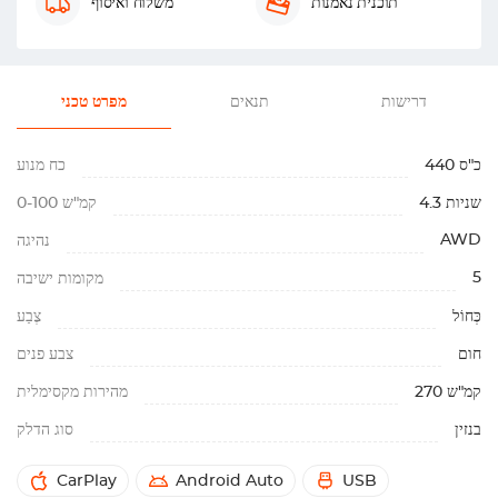
תוכנית נאמנות
משלוח ואיסוף
דרישות
תנאים
מפרט טכני
440 כ"ס
כח מנוע
4.3 שניות
0-100 קמ"ש
AWD
נהיגה
5
מקומות ישיבה
כְּחוֹל
צֶבַע
חום
צבע פנים
270 קמ"ש
מהירות מקסימלית
בנזין
סוג הדלק
CarPlay
Android Auto
USB