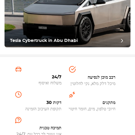
Tesla Cybertruck in Abu Dhabi
24/7
רכב מוכן לנסיעה
משלוח ואיסוף
מיכל דלק מלא, נקי לחלוטין
מתקנים
30 דקות
חיובי טלפון, מים, חומר חיטוי
תקופת העיכוב הזמינה
תמיכה טכנית
אנו נעזור לך בכל עת, 24/7