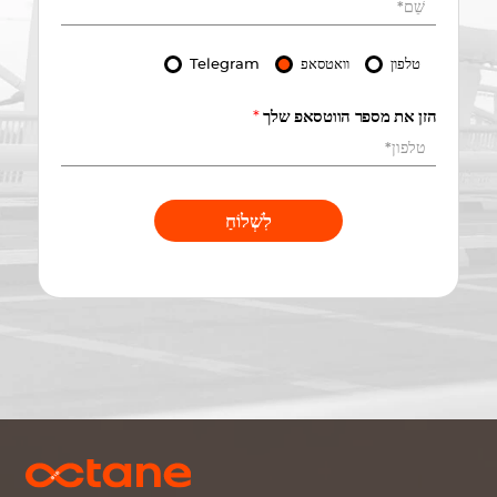
טלפון
וואטסאפ
Telegram
הזן את מספר הווטסאפ שלך
*
לִשְׁלוֹחַ