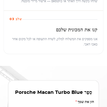
שלחו בקשה דרך האתר או בווטסאפ — אישור מיידי מובטח.
שלב 03
קנו את המכונית שלכם
אנו מספקים את המשלוח למלון, לשדה התעופה או לכל מקום אחר
באבו דאבי.
סֵפֶר
Porsche Macan Turbo Blue
הזן את שמך
*