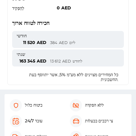
0
AED
לְהַפְקִיד
חכירה לטווח ארוך
חודשי
11 520
AED
ליום
AED
384
שנתי
163 345
AED
לחודש
AED
13 612
כל המחירים מצוינים ללא מע"מ 5%, אשר יתווסף בעת
החשבונית.
ללא הפקדה
ביטוח כלול
צי רכבים בבעלות
עובד 24/7