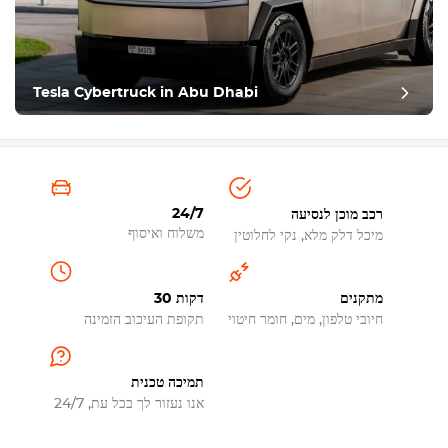
Tesla Cybertruck in Abu Dhabi
24/7
רכב מוכן לנסיעה
משלוח ואיסוף
מיכל דלק מלא, נקי לחלוטין
מתקנים
30 דקות
חיובי טלפון, מים, חומר חיטוי
תקופת העיכוב הזמינה
תמיכה טכנית
אנו נעזור לך בכל עת, 24/7