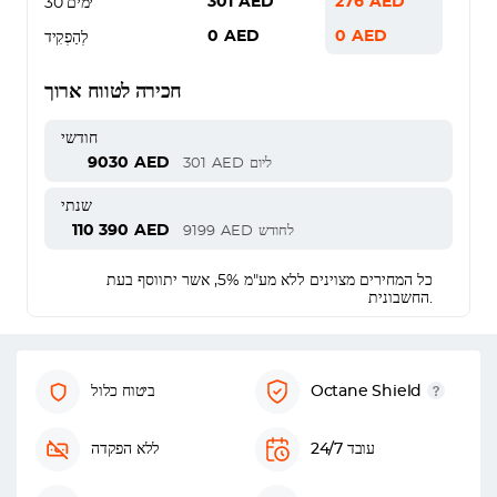
301
AED
276
AED
30 ימים
0
AED
0
AED
לְהַפְקִיד
חכירה לטווח ארוך
חודשי
9030
AED
ליום
AED
301
שנתי
110 390
AED
לחודש
AED
9199
כל המחירים מצוינים ללא מע"מ 5%, אשר יתווסף בעת
החשבונית.
Octane Shield
ביטוח כלול
עובד 24/7
ללא הפקדה