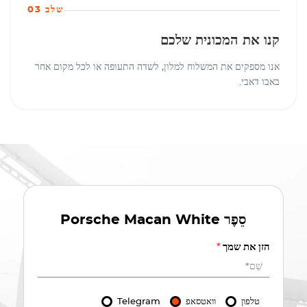
שלב 03
קנו את המכונית שלכם
אנו מספקים את המשלוח למלון, לשדה התעופה או לכל מקום אחר
באבו דאבי.
סֵפֶר
Porsche Macan White
הזן את שמך
*
טלפון
וואטסאפ
Telegram