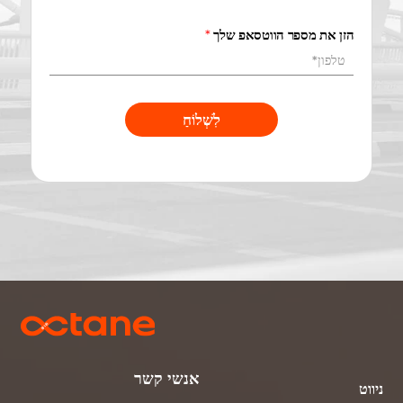
הזן את מספר הווטסאפ שלך
*
לִשְׁלוֹחַ
אנשי קשר
ניווט