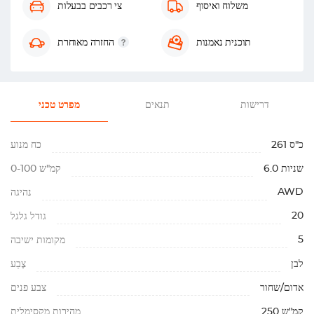
משלוח ואיסוף
צי רכבים בבעלות
תוכנית נאמנות
החזרה מאוחרת
דרישות
תנאים
מפרט טכני
261 כ"ס
כח מנוע
6.0 שניות
0-100 קמ"ש
AWD
נהיגה
20
גודל גלגל
5
מקומות ישיבה
לבן
צֶבַע
אדום/שחור
צבע פנים
250 קמ"ש
מהירות מקסימלית