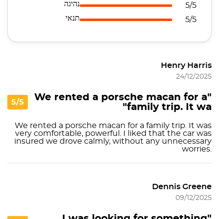
נהיגה
5/5
תנאי
5/5
Henry Harris
24/12/2025
"We rented a porsche macan for a
5/5
family trip. It wa"
We rented a porsche macan for a family trip. It was
very comfortable, powerful. I liked that the car was
insured we drove calmly, without any unnecessary
worries.
Dennis Greene
09/12/2025
"I was looking for something