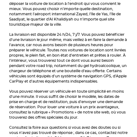
déposer la voiture de location à l'endroit qui vous convient le
mieux. Vous pouvez choisir n'importe quelle destination,
notamment l'aéroport international Zayed, l'île de Yas, l'île de
Saadiyat, le quartier d'Al Khalidiyah ou n'importe quel site
touristique majeur de la ville.
La livraison est disponible 24 h/24, 7 j/7. Vous pouvez bénéficier
d'une livraison le jour même, mais veillez à en faire la demande à
l'avance, car nous avons besoin de plusieurs heures pour
préparer le véhicule. Toutes nos voitures de location sont livrées
propres, le plein fait, en bon état d'entretien et prêtes à rouler. À
l'intérieur, vous trouverez tout ce dont vous aurez besoin
pendant votre road trip, notamment du gel hydroalcoolique, un
chargeur de téléphone et une bouteille d'eau offerte. Certains
véhicules sont équipés d'un système de navigation GPS, d'Apple
CarPlay et d'autres équipements indispensables.
Vous pouvez réserver un véhicule en toute simplicité en moins
d'une minute. Il vous suffit de choisir le modèle, les dates de
prise en charge et de restitution, puis d'envoyer une demande
de réservation. Pour louer une voiture à un prix avantageux,
consultez la rubrique « Promotions » de notre site web, où vous
trouverez des offres spéciales du jour.
Consultez la foire aux questions si vous avez des doutes ou si
vous n'avez pas trouvé de réponse ; dans ce cas, contactez notre