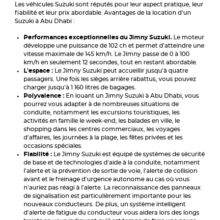
Les véhicules Suzuki sont réputés pour leur aspect pratique, leur
fiabilité et leur prix abordable. Avantages de la location d'un
Suzuki à Abu Dhabi :
Performances exceptionnelles du Jimny Suzuki.
Le moteur
développe une puissance de 102 ch et permet d'atteindre une
vitesse maximale de 145 km/h. Le Jimny passe de 0 à 100
km/h en seulement 12 secondes, tout en restant abordable.
L'espace :
Le Jimny Suzuki peut accueillir jusqu'à quatre
passagers. Une fois les sièges arrière rabattus, vous pouvez
charger jusqu'à 1 160 litres de bagages.
Polyvalence :
En louant un Jimny Suzuki à Abu Dhabi, vous
pourrez vous adapter à de nombreuses situations de
conduite, notamment les excursions touristiques, les
activités en famille le week-end, les balades en ville, le
shopping dans les centres commerciaux, les voyages
d'affaires, les journées à la plage, les fêtes privées et les
occasions spéciales.
Fiabilité :
Le Jimny Suzuki est équipé de systèmes de sécurité
de base et de technologies d'aide à la conduite, notamment
l'alerte et la prévention de sortie de voie, l'alerte de collision
avant et le freinage d'urgence autonome au cas où vous
n'auriez pas réagi à l'alerte. La reconnaissance des panneaux
de signalisation est particulièrement importante pour les
nouveaux conducteurs. De plus, un système intelligent
d'alerte de fatigue du conducteur vous aidera lors des longs