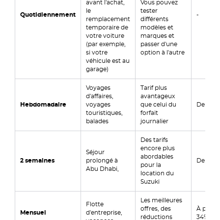
avant l'achat,
Vous pouvez
le
tester
Quotidiennement
-
remplacement
différents
temporaire de
modèles et
votre voiture
marques et
(par exemple,
passer d'une
si votre
option à l'autre
véhicule est au
garage)
Voyages
Tarif plus
d'affaires,
avantageux
Hebdomadaire
voyages
que celui du
De 17%
touristiques,
forfait
balades
journalier
Des tarifs
encore plus
Séjour
abordables
2 semaines
prolongé à
De 27%
pour la
Abu Dhabi,
location du
Suzuki
Les meilleures
Flotte
offres, des
À partir
Mensuel
d'entreprise,
réductions
34% et 