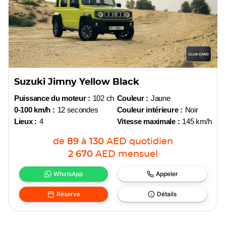
Suzuki Jimny Yellow Black
Puissance du moteur :
102 ch
Couleur :
Jaune
0-100 km/h :
12 secondes
Couleur intérieure :
Noir
Lieux :
4
Vitesse maximale :
145 km/h
de
89
à
130
AED
quotidien
2 670
AED
mensuel
WhatsApp
Appeler
Réserve
Détails