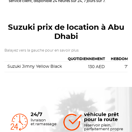
service client, disponible 24 heures sur 24, 7 jours sur 7.
Suzuki
prix de location à Abu
Dhabi
Balayez vers la gauche pour en savoir plus
QUOTIDIENNEMENT
HEBDOMAD
Suzuki Jimny Yellow Black
130
AED
77
24/7
véhicule prêt
pour la route
livraison
et ramassage
réservoir plein,
parfaitement propre