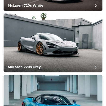
Conduire
McLaren 720s White
Condition
McLaren 720s Grey
bilan de fin d'année