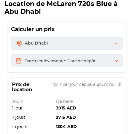
Location de
McLaren 720s Blue
à
Abu Dhabi
Calculer un prix
Abu Dhabi
-
Date d'enlèvement
Date de dépôt
Prix de
*prix par jour depuis aujourd'hui
location
Jours
De base
1 jour
3015
AED
7 jours
2715
AED
14 jours
1304
AED