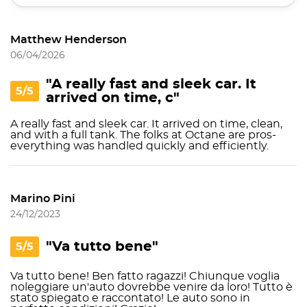
Matthew Henderson
06/04/2026
"A really fast and sleek car. It
5/5
arrived on time, c"
A really fast and sleek car. It arrived on time, clean,
and with a full tank. The folks at Octane are pros-
everything was handled quickly and efficiently.
Marino Pini
24/12/2023
"Va tutto bene"
5/5
Va tutto bene! Ben fatto ragazzi! Chiunque voglia
noleggiare un'auto dovrebbe venire da loro! Tutto è
stato spiegato e raccontato! Le auto sono in