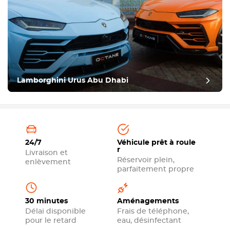
Lamborghini Urus Abu Dhabi
24/7
Véhicule prêt à roule
r
Livraison et
Réservoir plein,
enlèvement
parfaitement propre
30 minutes
Aménagements
Délai disponible
Frais de téléphone,
pour le retard
eau, désinfectant