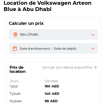
Location de
Volkswagen Arteon
Blue
à Abu Dhabi
Calculer un prix
Abu Dhabi
-
Date d'enlèvement
Date de dépôt
Prix de
*prix par jour depuis aujourd'hui
location
Jours
De base
1 jour
160
AED
7 jours
140
AED
14 jours
99
AED