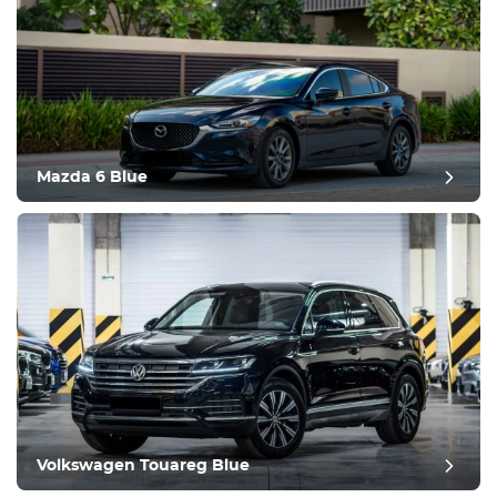
Equipement
Confortable
Contrôle du climat
Conduire
Mazda 6 Blue
Condition
Volkswagen Touareg Blue