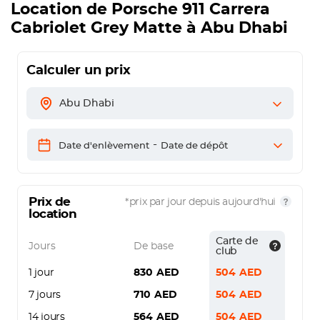
Location de
Porsche 911 Carrera
Cabriolet Grey Matte
à Abu Dhabi
Calculer un prix
Abu Dhabi
-
Date d'enlèvement
Date de dépôt
Prix de
*prix par jour depuis aujourd'hui
location
Carte de
Jours
De base
club
1 jour
830
AED
504
AED
7 jours
710
AED
504
AED
14 jours
564
AED
504
AED