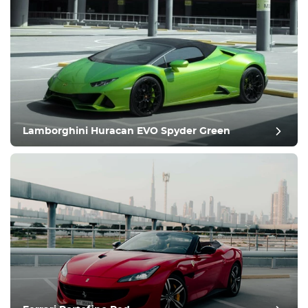
Equipement
Confortable
Contrôle du climat
Conduire
Lamborghini Huracan EVO Spyder Green
Condition