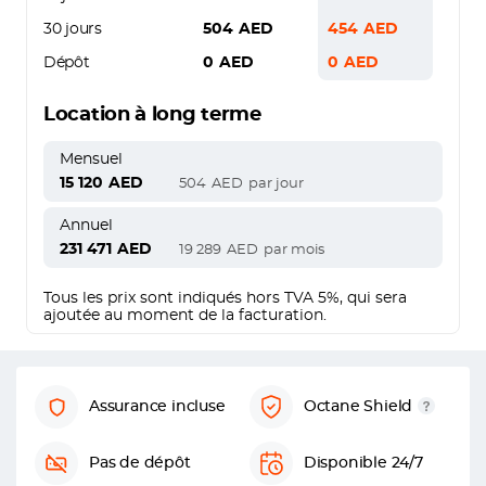
30 jours
504
AED
454
AED
Dépôt
0
AED
0
AED
Location à long terme
Mensuel
15 120
AED
504
AED
par jour
Annuel
231 471
AED
19 289
AED
par mois
Tous les prix sont indiqués hors TVA 5%, qui sera
ajoutée au moment de la facturation.
Assurance incluse
Octane Shield
Pas de dépôt
Disponible 24/7