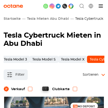
Startseite
Tesla Mieten Abu Dhabi
Tesla Cybertruck Mi
Tesla Cybertruck Mieten in
Abu Dhabi
Tesla Model 3
Tesla Model S
Tesla Model X
Tesla Cybe
Filter
Sortieren
Verkauf
Clubkarte
NO DEPOSIT