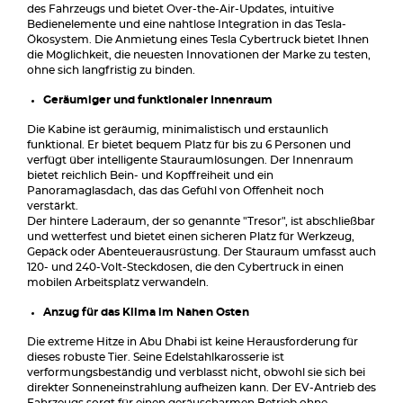
des Fahrzeugs und bietet Over-the-Air-Updates, intuitive
Bedienelemente und eine nahtlose Integration in das Tesla-
Ökosystem. Die Anmietung eines Tesla Cybertruck bietet Ihnen
die Möglichkeit, die neuesten Innovationen der Marke zu testen,
ohne sich langfristig zu binden.
Geräumiger und funktionaler Innenraum
Die Kabine ist geräumig, minimalistisch und erstaunlich
funktional. Er bietet bequem Platz für bis zu 6 Personen und
verfügt über intelligente Stauraumlösungen. Der Innenraum
bietet reichlich Bein- und Kopffreiheit und ein
Panoramaglasdach, das das Gefühl von Offenheit noch
verstärkt.
Der hintere Laderaum, der so genannte "Tresor", ist abschließbar
und wetterfest und bietet einen sicheren Platz für Werkzeug,
Gepäck oder Abenteuerausrüstung. Der Stauraum umfasst auch
120- und 240-Volt-Steckdosen, die den Cybertruck in einen
mobilen Arbeitsplatz verwandeln.
Anzug für das Klima im Nahen Osten
Die extreme Hitze in Abu Dhabi ist keine Herausforderung für
dieses robuste Tier. Seine Edelstahlkarosserie ist
verformungsbeständig und verblasst nicht, obwohl sie sich bei
direkter Sonneneinstrahlung aufheizen kann. Der EV-Antrieb des