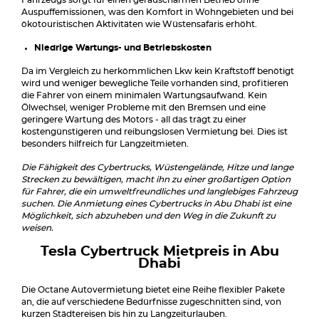
Fahrzeugs sorgt für einen geräuscharmen Betrieb ohne
Auspuffemissionen, was den Komfort in Wohngebieten und bei
ökotouristischen Aktivitäten wie Wüstensafaris erhöht.
Niedrige Wartungs- und Betriebskosten
Da im Vergleich zu herkömmlichen Lkw kein Kraftstoff benötigt
wird und weniger bewegliche Teile vorhanden sind, profitieren
die Fahrer von einem minimalen Wartungsaufwand. Kein
Ölwechsel, weniger Probleme mit den Bremsen und eine
geringere Wartung des Motors - all das trägt zu einer
kostengünstigeren und reibungslosen Vermietung bei. Dies ist
besonders hilfreich für Langzeitmieten.
Die Fähigkeit des Cybertrucks, Wüstengelände, Hitze und lange
Strecken zu bewältigen, macht ihn zu einer großartigen Option
für Fahrer, die ein umweltfreundliches und langlebiges Fahrzeug
suchen. Die Anmietung eines Cybertrucks in Abu Dhabi ist eine
Möglichkeit, sich abzuheben und den Weg in die Zukunft zu
weisen.
Tesla Cybertruck Mietpreis in Abu
Dhabi
Die Octane Autovermietung bietet eine Reihe flexibler Pakete
an, die auf verschiedene Bedürfnisse zugeschnitten sind, von
kurzen Städtereisen bis hin zu Langzeiturlauben.