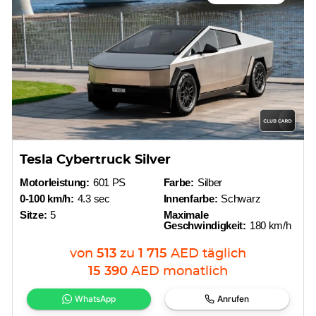
Tesla Cybertruck Silver
Motorleistung:
601 PS
Farbe:
Silber
0-100 km/h:
4.3 sec
Innenfarbe:
Schwarz
Sitze:
5
Maximale
Geschwindigkeit:
180 km/h
von
513
zu
1 715
AED
täglich
15 390
AED
monatlich
WhatsApp
Anrufen