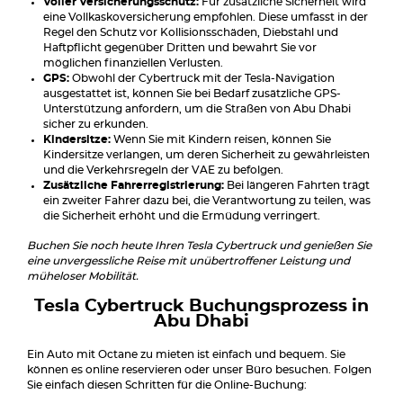
Voller Versicherungsschutz:
Für zusätzliche Sicherheit wird
eine Vollkaskoversicherung empfohlen. Diese umfasst in der
Regel den Schutz vor Kollisionsschäden, Diebstahl und
Haftpflicht gegenüber Dritten und bewahrt Sie vor
möglichen finanziellen Verlusten.
GPS:
Obwohl der Cybertruck mit der Tesla-Navigation
ausgestattet ist, können Sie bei Bedarf zusätzliche GPS-
Unterstützung anfordern, um die Straßen von Abu Dhabi
sicher zu erkunden.
Kindersitze:
Wenn Sie mit Kindern reisen, können Sie
Kindersitze verlangen, um deren Sicherheit zu gewährleisten
und die Verkehrsregeln der VAE zu befolgen.
Zusätzliche Fahrerregistrierung:
Bei längeren Fahrten trägt
ein zweiter Fahrer dazu bei, die Verantwortung zu teilen, was
die Sicherheit erhöht und die Ermüdung verringert.
Buchen Sie noch heute Ihren Tesla Cybertruck und genießen Sie
eine unvergessliche Reise mit unübertroffener Leistung und
müheloser Mobilität.
Tesla Cybertruck Buchungsprozess in
Abu Dhabi
Ein Auto mit Octane zu mieten ist einfach und bequem. Sie
können es online reservieren oder unser Büro besuchen. Folgen
Sie einfach diesen Schritten für die Online-Buchung: