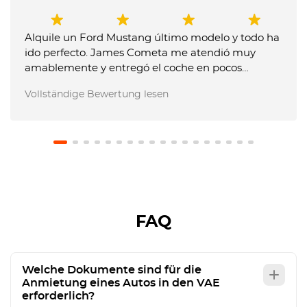
Alquile un Ford Mustang último modelo y todo ha
ido perfecto. James Cometa me atendió muy
amablemente y entregó el coche en pocos
minutos. Entregue el coche muy tarde y me
Vollständige Bewertung lesen
dijeron que me tenían que cobrar un extra, pero
les expliqué que no me lo habían comunicado
previamente y no pusieron problema en no hacer
el cargo. El coche estaba en perfecto estado.
Recomiendo usar este servicio.
FAQ
Welche Dokumente sind für die
Anmietung eines Autos in den VAE
erforderlich?