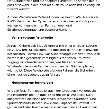
Der Allradantrieb und die adaptive Luftfederung sorgen dafür,
dass er sowohl in der Stadt als auch im Gelände mit Leichtigkeit
zurechtkommt.
Auf der Website von Octane finden Sie sowohl AWD- als auch
RWD-Versionen des Cybertrucks, so dass Sie die Konfiguration
wählen können, die Ihren Fahrvorlieben und
Straßenbedingungen am besten entspricht.
Vollelektrische Reichweite
Je nach Cybertruck-Modell kann er mit einer einzigen Ladung
bis zu 547 km zurücklegen und übertrifft damit die Reichweite
der meisten Elektro-Lkw. Das Supercharger-Netzwerk von Tesla
bietet in den gesamten Vereinigten Arabischen Emiraten
Zugang zu Schnellladestationen, was für Fahrer, die
Wüstenfahrten oder Fahrten zwischen den Städten planen,
wichtig ist. Diese Reichweite gibt den Fahrern die Sicherheit,
ohne häufige Ladestopps zu fahren.
Hochmoderne Technologie
Wie alle Tesla-Fahrzeuge ist auch der Cybertruck vollgepackt
mit moderner Technologie. Er ist mit Teslas Autopilot-Suite
ausgestattet, die einen adaptiven Tempomat, Spurhalte- und
Spurwechselassistenten sowie eine Einparkhilfe umfasst. Ein
großer zentraler Touchscreen steuert die meisten Funktionen