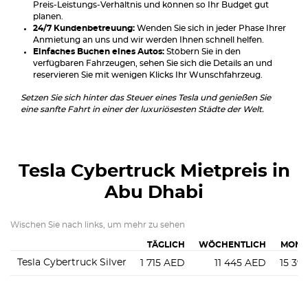
Preis-Leistungs-Verhältnis und können so Ihr Budget gut
planen.
24/7 Kundenbetreuung:
Wenden Sie sich in jeder Phase Ihrer
Anmietung an uns und wir werden Ihnen schnell helfen.
Einfaches Buchen eines Autos:
Stöbern Sie in den
verfügbaren Fahrzeugen, sehen Sie sich die Details an und
reservieren Sie mit wenigen Klicks Ihr Wunschfahrzeug.
Setzen Sie sich hinter das Steuer eines Tesla und genießen Sie
eine sanfte Fahrt in einer der luxuriösesten Städte der Welt.
Tesla Cybertruck
Mietpreis in
Abu Dhabi
Wischen Sie nach links, um mehr zu sehen
TÄGLICH
WÖCHENTLICH
MONA
Tesla Cybertruck Silver
1 715
AED
11 445
AED
15 39