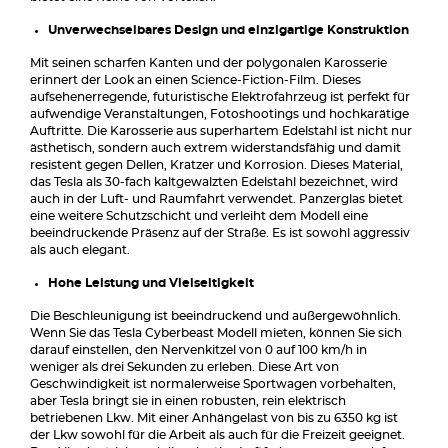
Unverwechselbares Design und einzigartige Konstruktion
Mit seinen scharfen Kanten und der polygonalen Karosserie
erinnert der Look an einen Science-Fiction-Film. Dieses
aufsehenerregende, futuristische Elektrofahrzeug ist perfekt für
aufwendige Veranstaltungen, Fotoshootings und hochkarätige
Auftritte. Die Karosserie aus superhartem Edelstahl ist nicht nur
ästhetisch, sondern auch extrem widerstandsfähig und damit
resistent gegen Dellen, Kratzer und Korrosion. Dieses Material,
das Tesla als 30-fach kaltgewalzten Edelstahl bezeichnet, wird
auch in der Luft- und Raumfahrt verwendet. Panzerglas bietet
eine weitere Schutzschicht und verleiht dem Modell eine
beeindruckende Präsenz auf der Straße. Es ist sowohl aggressiv
als auch elegant.
Hohe Leistung und Vielseitigkeit
Die Beschleunigung ist beeindruckend und außergewöhnlich.
Wenn Sie das Tesla Cyberbeast Modell mieten, können Sie sich
darauf einstellen, den Nervenkitzel von 0 auf 100 km/h in
weniger als drei Sekunden zu erleben. Diese Art von
Geschwindigkeit ist normalerweise Sportwagen vorbehalten,
aber Tesla bringt sie in einen robusten, rein elektrisch
betriebenen Lkw. Mit einer Anhängelast von bis zu 6350 kg ist
der Lkw sowohl für die Arbeit als auch für die Freizeit geeignet.