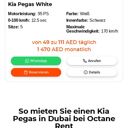
Kia Pegas White
Motorleistung:
95 PS
Farbe:
Weiß
0-100 km/h:
12.5 sec
Innenfarbe:
Schwarz
Sitze:
5
Maximale
Geschwindigkeit:
170 km/h
von
49
zu
111
AED
täglich
1 470
AED
monatlich
WhatsApp
Anrufen
Reservieren
Details
So mieten Sie einen Kia
Pegas in Dubai bei Octane
Rent