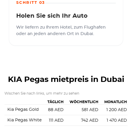
SCHRITT 03
Holen Sie sich Ihr Auto
Wir liefern zu Ihrem Hotel, zum Flughafen
oder an jeden anderen Ort in Dubai.
KIA Pegas
mietpreis in Dubai
Wischen Sie nach links, um mehr zu sehen
TÄGLICH
WÖCHENTLICH
MONATLICH
Kia Pegas Gold
88
AED
581
AED
1 200
AED
Kia Pegas White
111
AED
742
AED
1 470
AED