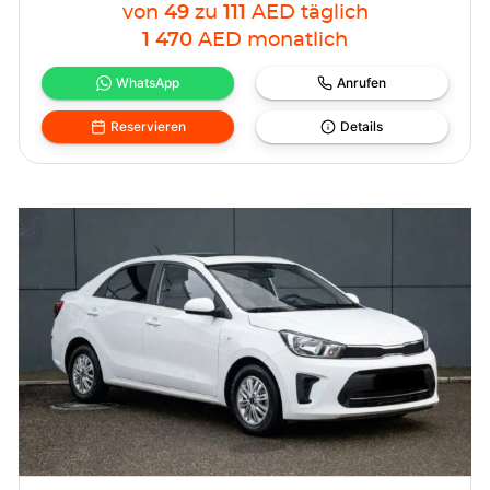
von
49
zu
111
AED
täglich
1 470
AED
monatlich
WhatsApp
Anrufen
Reservieren
Details