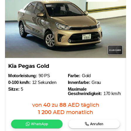
Kia Pegas Gold
Motorleistung:
90 PS
Farbe:
Gold
0-100 km/h:
12 Sekunden
Innenfarbe:
Grau
Sitze:
5
Maximale
Geschwindigkeit:
170 km/h
von
40
zu
88
AED
täglich
1 200
AED
monatlich
WhatsApp
Anrufen