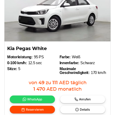
Kia Pegas White
Motorleistung:
95 PS
Farbe:
Weiß
0-100 km/h:
12.5 sec
Innenfarbe:
Schwarz
Sitze:
5
Maximale
Geschwindigkeit:
170 km/h
von
49
zu
111
AED
täglich
1 470
AED
monatlich
WhatsApp
Anrufen
Reservieren
Details