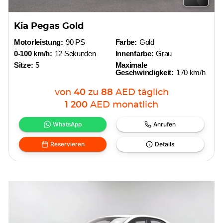
Kia Pegas Gold
Motorleistung:
90 PS
Farbe:
Gold
0-100 km/h:
12 Sekunden
Innenfarbe:
Grau
Sitze:
5
Maximale
Geschwindigkeit:
170 km/h
von
40
zu
88
AED
täglich
1 200
AED
monatlich
WhatsApp
Anrufen
Reservieren
Details