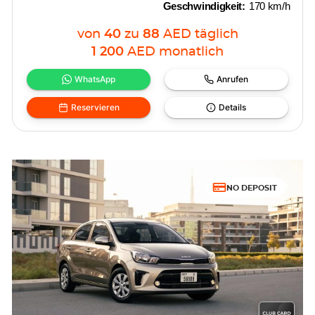
Geschwindigkeit:
170 km/h
von
40
zu
88
AED
täglich
1 200
AED
monatlich
WhatsApp
Anrufen
Reservieren
Details
NO DEPOSIT