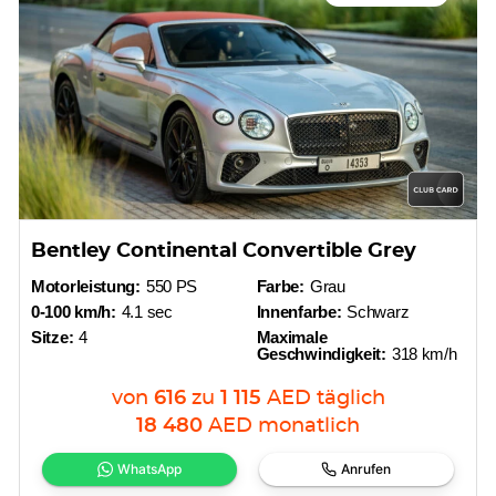
Bentley Continental Convertible Grey
Motorleistung:
550 PS
Farbe:
Grau
0-100 km/h:
4.1 sec
Innenfarbe:
Schwarz
Sitze:
4
Maximale
Geschwindigkeit:
318 km/h
von
616
zu
1 115
AED
täglich
18 480
AED
monatlich
WhatsApp
Anrufen