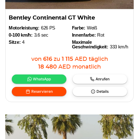
Bentley Continental GT White
Motorleistung:
626 PS
Farbe:
Weiß
0-100 km/h:
3.6 sec
Innenfarbe:
Rot
Sitze:
4
Maximale
Geschwindigkeit:
333 km/h
von
616
zu
1 115
AED
täglich
18 480
AED
monatlich
WhatsApp
Anrufen
Reservieren
Details