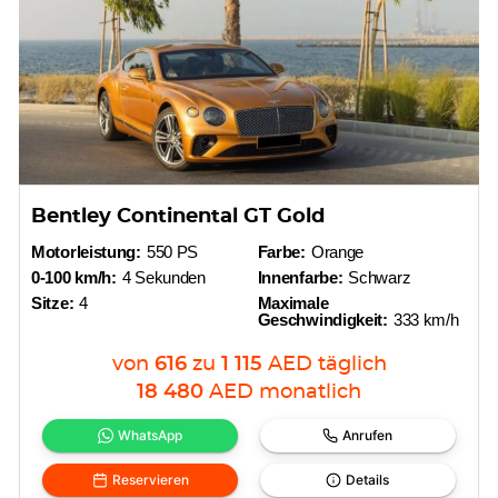
Bentley Continental GT Gold
Motorleistung:
550 PS
Farbe:
Orange
0-100 km/h:
4 Sekunden
Innenfarbe:
Schwarz
Sitze:
4
Maximale
Geschwindigkeit:
333 km/h
von
616
zu
1 115
AED
täglich
18 480
AED
monatlich
WhatsApp
Anrufen
Reservieren
Details