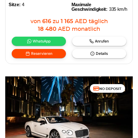
Sitze:
4
Maximale
Geschwindigkeit:
335 km/h
von
616
zu
1 165
AED
täglich
18 480
AED
monatlich
WhatsApp
Anrufen
Reservieren
Details
NO DEPOSIT