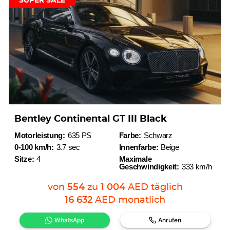
SUPER SALE
Bentley Continental GT III Black
Motorleistung:
635 PS
Farbe:
Schwarz
0-100 km/h:
3.7 sec
Innenfarbe:
Beige
Sitze:
4
Maximale
Geschwindigkeit:
333 km/h
von
554
zu
1 004
AED
täglich
16 632
AED
monatlich
WhatsApp
Anrufen