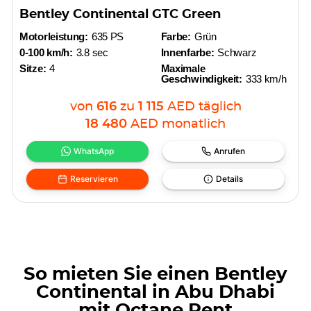
Bentley Continental GTC Green
Motorleistung:
635 PS
Farbe:
Grün
0-100 km/h:
3.8 sec
Innenfarbe:
Schwarz
Sitze:
4
Maximale
Geschwindigkeit:
333 km/h
von
616
zu
1 115
AED
täglich
18 480
AED
monatlich
WhatsApp
Anrufen
Reservieren
Details
So mieten Sie einen Bentley
Continental in Abu Dhabi
mit Octane Rent