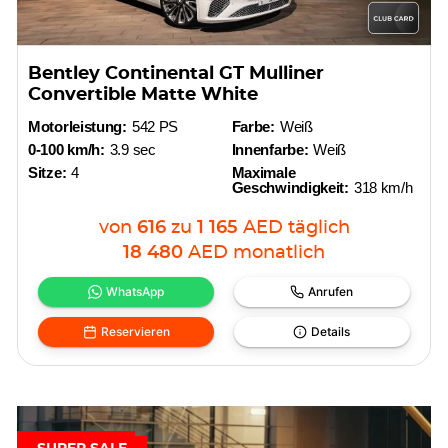
Bentley Continental GT Mulliner
Convertible Matte White
Motorleistung:
542 PS
Farbe:
Weiß
0-100 km/h:
3.9 sec
Innenfarbe:
Weiß
Sitze:
4
Maximale
Geschwindigkeit:
318 km/h
von
616
zu
1 165
AED
täglich
18 480
AED
monatlich
WhatsApp
Anrufen
Reservieren
Details