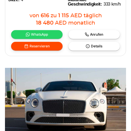
Geschwindigkeit:
333 km/h
von
616
zu
1 115
AED
täglich
18 480
AED
monatlich
WhatsApp
Anrufen
Reservieren
Details