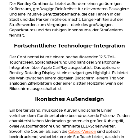
Der Bentley Continental bietet außerdem einen geräumigen
Kofferraum, großzügige Beinfreiheit für die vorderen Passagiere
und eine intuitive Benutzeroberfläche, die das Fahren in der
Stadt und das Parken mühelos macht. Lange Fahrten auf der
Straße werden zum Vergnügen - dank des großzügigen
Gepäckraums und des ruhigen Innenraums, der Straßenlärm
fernhält.
Fortschrittliche Technologie-Integration
Der Continental ist mit einem hochauflösenden 12,3-Zoll-
Touchscreen, Sprachsteuerung und nahtloser Smartphone-
Integration über Apple CarPlay ausgestattet. Das optionale
Bentley Rotating Display ist ein einzigartiges Highlight. Es bietet
die Wahl zwischen einem digitalen Bildschirm, einem Trio von
analogen Zifferblättern oder einer glatten Holztafel, wenn der
Bildschirm ausgeschaltet ist.
Ikonisches Außendesign
Ein breiter Stand, muskulöse Kurven und scharfe Linien
verleihen dem Continental eine beeindruckende Präsenz. Zu den
charakteristischen Merkmalen gehören ein großer Kühlergrill,
ovale Auspuffendrohre und raffinierte LED-Scheinwerfer.
Sowohl die Coupé- als auch die
Cabrio-Version
sind optisch
beeindruckend, wobei letztere ein Stoffdach bietet, das sich in