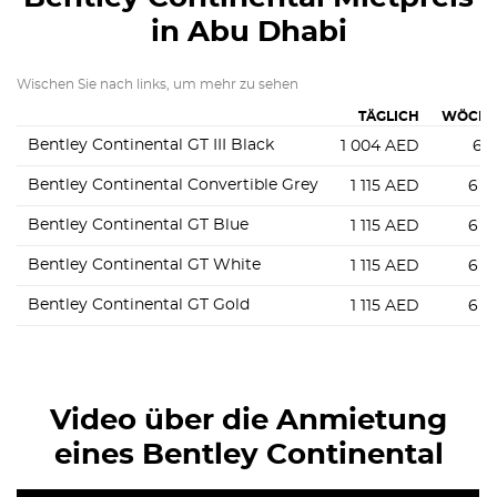
in Abu Dhabi
Wischen Sie nach links, um mehr zu sehen
TÄGLICH
WÖCHE
Bentley Continental GT III Black
1 004
AED
6 0
Bentley Continental Convertible Grey
1 115
AED
6 6
Bentley Continental GT Blue
1 115
AED
6 6
Bentley Continental GT White
1 115
AED
6 6
Bentley Continental GT Gold
1 115
AED
6 6
Video über die Anmietung
eines Bentley Continental