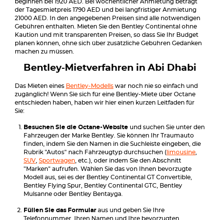
beginnen bei 1920 AED. Bei wöchentlicher Anmietung beträgt
der Tagesmietpreis 1790 AED und bei langfristiger Anmietung
21000 AED. In den angegebenen Preisen sind alle notwendigen
Gebühren enthalten. Mieten Sie den Bentley Continental ohne
Kaution und mit transparenten Preisen, so dass Sie Ihr Budget
planen können, ohne sich über zusätzliche Gebühren Gedanken
machen zu müssen.
Bentley-Mietverfahren in Abi Dhabi
Das Mieten eines
Bentley-Modells
war noch nie so einfach und
zugänglich! Wenn Sie sich für eine Bentley-Miete über Octane
entschieden haben, haben wir hier einen kurzen Leitfaden für
Sie:
Besuchen Sie die Octane-Website
und suchen Sie unter den
Fahrzeugen der Marke Bentley. Sie können Ihr Traumauto
finden, indem Sie den Namen in die Suchleiste eingeben, die
Rubrik "Autos" nach Fahrzeugtyp durchsuchen (
limousine
,
SUV
,
Sportwagen
, etc.), oder indem Sie den Abschnitt
"Marken" aufrufen. Wählen Sie das von Ihnen bevorzugte
Modell aus, sei es der Bentley Continental GT Convertible,
Bentley Flying Spur, Bentley Continental GTC, Bentley
Mulsanne oder Bentley Bentayga.
Füllen Sie das Formular
aus und geben Sie Ihre
Telefonnummer, Ihren Namen und Ihre bevorzugten