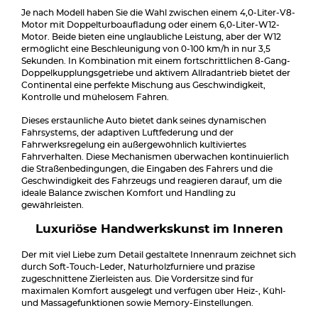
Je nach Modell haben Sie die Wahl zwischen einem 4,0-Liter-V8-
Motor mit Doppelturboaufladung oder einem 6,0-Liter-W12-
Motor. Beide bieten eine unglaubliche Leistung, aber der W12
ermöglicht eine Beschleunigung von 0-100 km/h in nur 3,5
Sekunden. In Kombination mit einem fortschrittlichen 8-Gang-
Doppelkupplungsgetriebe und aktivem Allradantrieb bietet der
Continental eine perfekte Mischung aus Geschwindigkeit,
Kontrolle und mühelosem Fahren.
Dieses erstaunliche Auto bietet dank seines dynamischen
Fahrsystems, der adaptiven Luftfederung und der
Fahrwerksregelung ein außergewöhnlich kultiviertes
Fahrverhalten. Diese Mechanismen überwachen kontinuierlich
die Straßenbedingungen, die Eingaben des Fahrers und die
Geschwindigkeit des Fahrzeugs und reagieren darauf, um die
ideale Balance zwischen Komfort und Handling zu
gewährleisten.
Luxuriöse Handwerkskunst im Inneren
Der mit viel Liebe zum Detail gestaltete Innenraum zeichnet sich
durch Soft-Touch-Leder, Naturholzfurniere und präzise
zugeschnittene Zierleisten aus. Die Vordersitze sind für
maximalen Komfort ausgelegt und verfügen über Heiz-, Kühl-
und Massagefunktionen sowie Memory-Einstellungen.