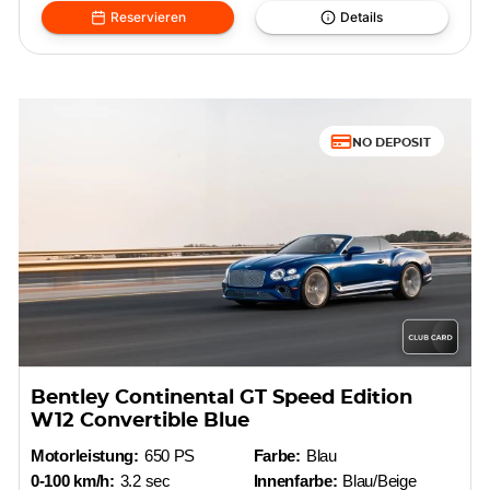
Reservieren
Details
NO DEPOSIT
Bentley Continental GT Speed Edition
W12 Convertible Blue
Motorleistung:
650 PS
Farbe:
Blau
0-100 km/h:
3.2 sec
Innenfarbe:
Blau/Beige