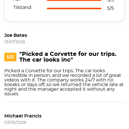
5/5
Tilstand
5/5
Joe Bates
13/07/2026
"Picked a Corvette for our trips.
5/5
The car looks inc"
Picked a Corvette for our trips. The car looks
incredible in person, and we recorded a lot of great
videos with it. The company works 24/7 with no
breaks or days off, so we returned the vehicle late at
night and the manager accepted it without any
issues.
Michael Francis
07/05/2026