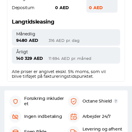
Depositum
0
AED
0
AED
Langtidsleasing
Månedlig
9480
AED
316
AED
pr. dag
Årligt
140 329
AED
11 694
AED
pr. måned
Alle priser er angivet ekskl. 5% moms, som vil
blive tilføjet på faktureringstidspunktet.
Forsikring inkluder
Octane Shield
et
Ingen indbetaling
Arbejder 24/7
Levering og afhent