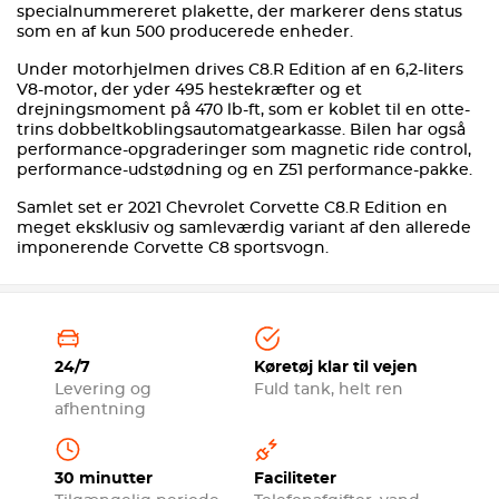
specialnummereret plakette, der markerer dens status
som en af kun 500 producerede enheder.
Under motorhjelmen drives C8.R Edition af en 6,2-liters
V8-motor, der yder 495 hestekræfter og et
drejningsmoment på 470 lb-ft, som er koblet til en otte-
trins dobbeltkoblingsautomatgearkasse. Bilen har også
performance-opgraderinger som magnetic ride control,
performance-udstødning og en Z51 performance-pakke.
Samlet set er 2021 Chevrolet Corvette C8.R Edition en
meget eksklusiv og samleværdig variant af den allerede
imponerende Corvette C8 sportsvogn.
24/7
Køretøj klar til vejen
Levering og
Fuld tank, helt ren
afhentning
30 minutter
Faciliteter