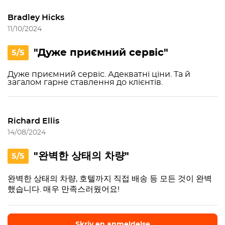
Bradley Hicks
11/10/2024
"Дуже приємний сервіс"
5/5
Дуже приємний сервіс. Адекватні ціни. Та й
загалом гарне ставлення до клієнтів.
Richard Ellis
14/08/2024
"완벽한 상태의 차량"
5/5
완벽한 상태의 차량, 호텔까지 직접 배송 등 모든 것이 완벽
했습니다. 매우 만족스러웠어요!
Skriv en anmeldelse