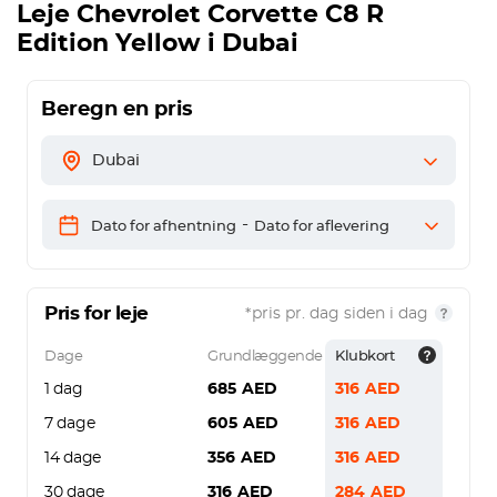
Leje
Chevrolet Corvette C8 R
Edition Yellow
i Dubai
Beregn en pris
Dubai
-
Dato for afhentning
Dato for aflevering
Pris for leje
*pris pr. dag siden i dag
Dage
Grundlæggende
Klubkort
1 dag
685
AED
316
AED
7 dage
605
AED
316
AED
14 dage
356
AED
316
AED
30 dage
316
AED
284
AED