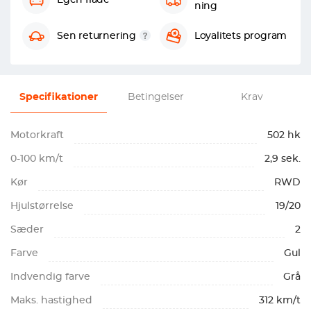
Egen flåde
ning
Sen returnering
Loyalitets program
Specifikationer
Betingelser
Krav
Motorkraft
502 hk
0-100 km/t
2,9 sek.
Kør
RWD
Hjulstørrelse
19/20
Sæder
2
Farve
Gul
Indvendig farve
Grå
Maks. hastighed
312 km/t