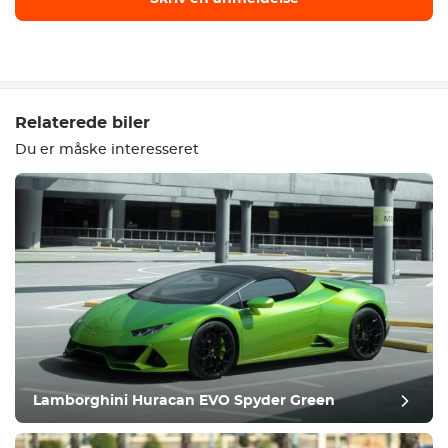
Skriv en anmeldelse
Relaterede biler
Du er måske interesseret
Udstyr
Komfortabel
Klimakontrol
Kør
Lamborghini Huracan EVO Spyder Green
Tilstand