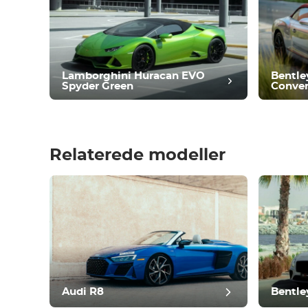
Komfortabel
Klimakontrol
Kør
Tilstand
Lamborghini Huracan EVO
Bentle
Spyder Green
Conver
Relaterede modeller
Efter
Audi R8
Bentle