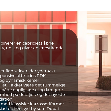
mbinerer en cabriolets åbne
rty, unik og giver en enestående
et flad sekser, der yder 450
onsive otte-trins PDK-
og dynamisk kørsel.
s i ét. Takket være det rummelige
 både daglig kørsel og længere
mhed på detaljer, og det nyeste
gation.
r med klassiske karrosseriformer
iaster. I en kystby som Dubai