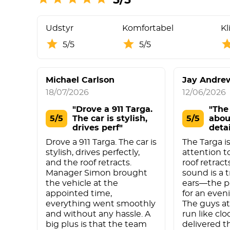
Udstyr
Komfortabel
Kl
5/5
5/5
Michael Carlson
Jay Andre
18/07/2026
12/06/2026
"Drove a 911 Targa.
"The 
5/5
The car is stylish,
5/5
abou
drives perf"
detai
Drove a 911 Targa. The car is
The Targa is
stylish, drives perfectly,
attention to
and the roof retracts.
roof retract
Manager Simon brought
sound is a t
the vehicle at the
ears—the p
appointed time,
for an even
everything went smoothly
The guys a
and without any hassle. A
run like cl
big plus is that the team
delivered t