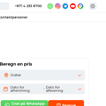
+971 4 253 6700
ontaktpersoner
Beregn en pris
Dubai
Dato for
Dato for
-
afhentning
aflevering
Chat på WhatsApp
Reserve