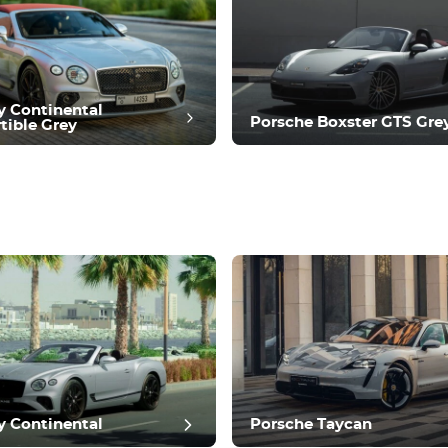
y Continental
Porsche Boxster GTS Gre
tible Grey
anmeldelse
y Continental
Porsche Taycan