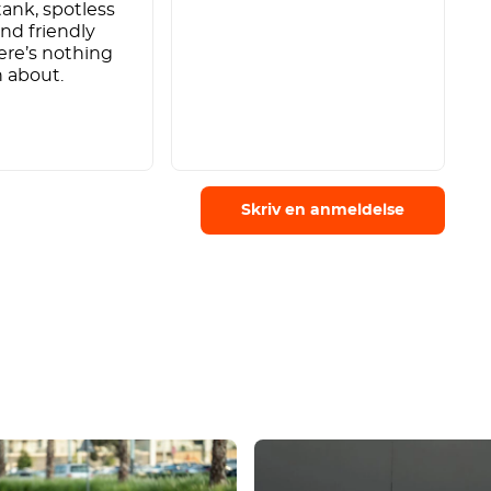
 tank, spotless
p
and friendly
e
ere’s nothing
p
 about.
c
Skriv en anmeldelse