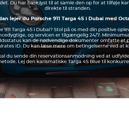
det. Du har bare lyst til at samle den op for at tilføje ka
direkte til stranden.
dan lejer du Porsche 911 Targa 4S i Dubai med Oct
 911 Targa 4S i Dubai? Stol på os med din positive opl
cedygtige, og servicen er tilgængelig 24/7. Minimumsa
holdsstatus kan de nødvendige dokumenter omfatte et pa
rates ID. Du kan læse mere om betingelserne ved at kli
 skal du sende din reservationsanmodning ved at udfyl
ode. Lej den karismatiske Targa 4S Blue til konkurre