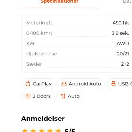
Specifikationer
Bet
Motorkraft
450 hk
0-100 km/t
3,8 sek.
Kør
AWD
Hjulstørrelse
20/21
Sæder
2+2
CarPlay
Android Auto
USB-C
2 Doors
Auto
Anmeldelser
5/5