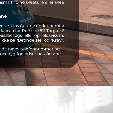
risma til dine køreture eller køre
ane
evelse. Hos Octane er det nemt at
lderen for Porsche 911 Targa 4S
s, besøgs- eller opholdsvisum,
kke på "Betingelser" og "Krav".
de dit navn, telefonnummer og
ncedygtige priser hos Octane.