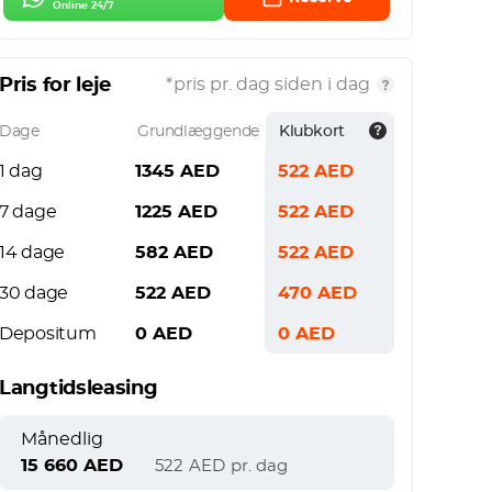
Online 24/7
Pris for leje
*pris pr. dag siden i dag
Dage
Grundlæggende
Klubkort
1 dag
1345
AED
522
AED
7 dage
1225
AED
522
AED
14 dage
582
AED
522
AED
30 dage
522
AED
470
AED
Depositum
0
AED
0
AED
Langtidsleasing
Månedlig
15 660
AED
522
AED
pr. dag