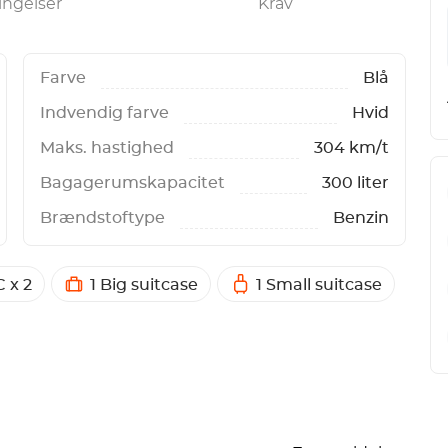
ingelser
Krav
Farve
Blå
Indvendig farve
Hvid
Maks. hastighed
304 km/t
Bagagerumskapacitet
300 liter
Brændstoftype
Benzin
 x 2
1 Big suitcase
1 Small suitcase