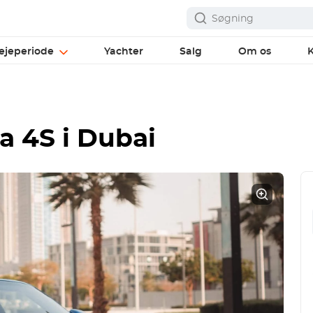
ejeperiode
Yachter
Salg
Om os
K
a 4S i Dubai