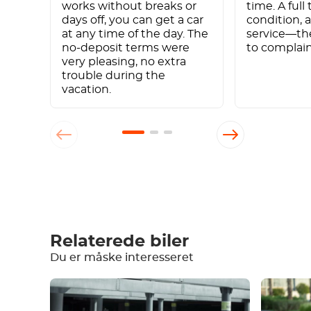
works without breaks or
time. A full
days off, you can get a car
condition, 
at any time of the day. The
service—th
no-deposit terms were
to complain
very pleasing, no extra
trouble during the
vacation.
Skriv en anmeldelse
Relaterede biler
Du er måske interesseret
Udstyr