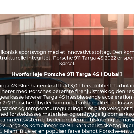
 ikonisk sportsvogn med et innovativt stoftag. Den ko
ukturelle integritet. Porsche 911 Targa 4S 2022 er spo
kørsel.
Hvorfor leje Porsche 911 Targa 4S i Dubai?
arga 4S Blue har en kraftfuld 3,0-liters dobbelt-turbolad
neret med Porsches berømte firehjulstræk og den resp
gearkasse leverer Targa 4S hæsblæsende acceleration 
r:
2+2 Porsche tilbyder komfort, funktionalitet og luksu
sæder og temperaturreguleringen er bilen velegnet til
t med førsteklasses materialer og omhyggelig opmærkso
otainmentsystem tilbyder problemfri tilslutning og navi
22 Targa 4S kombinerer de 911-karakteristiske taglinje
. Miami Blue er en populær farve blandt Porsche-entus