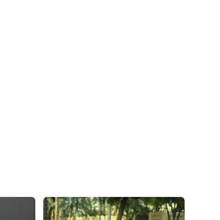
olite and explained
verything. The car was in
erfect condition. They
helped make our
elebration special.