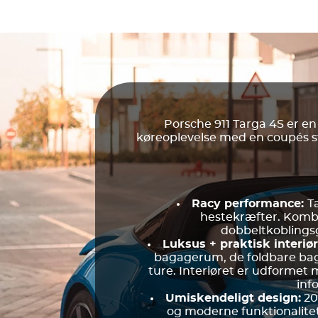
Porsche 911 Targa 4S er en
køreoplevelse med en coupés str
Racy performance:
T
hestekræfter. Kombi
dobbeltkoblings
Luksus + praktisk interiø
bagagerum, de foldbare bag
ture. Interiøret er udforme
inf
Umiskendeligt design:
20
og moderne funktionalitet