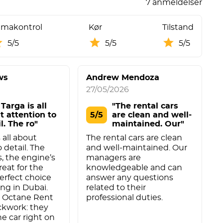
7 anmeldelser
imakontrol
Kør
Tilstand
5/5
5/5
5/5
ws
Andrew Mendoza
27/05/2026
0
Targa is all
"The rental cars
t attention to
5/5
are clean and well-
l. The ro"
maintained. Our"
 all about
The rental cars are clean
M
 detail. The
and well-maintained. Our
a
s, the engine’s
managers are
t
reat for the
knowledgeable and can
a
erfect choice
answer any questions
D
ing in Dubai.
related to their
p
t Octane Rent
professional duties.
D
ockwork: they
u
he car right on
M