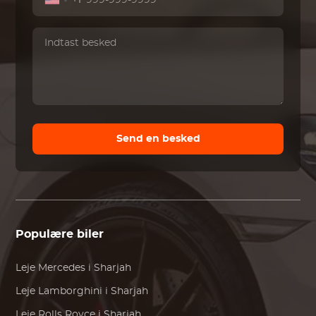
+1
Send en besked
Populære biler
Leje
Mercedes
i Sharjah
Leje
Lamborghini
i Sharjah
Leje
Rolls Royce
i Sharjah