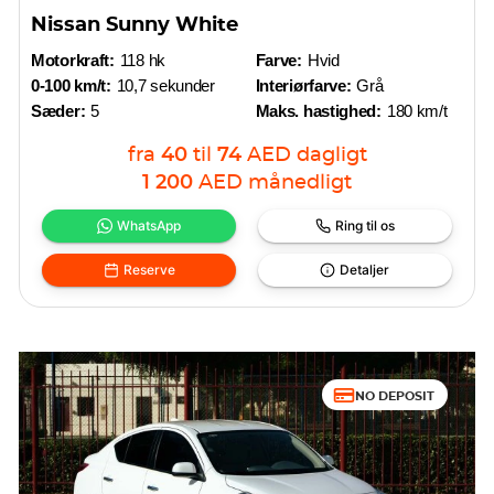
Nissan Sunny White
Motorkraft:
118 hk
Farve:
Hvid
0-100 km/t:
10,7 sekunder
Interiørfarve:
Grå
Sæder:
5
Maks. hastighed:
180 km/t
fra
40
til
74
AED
dagligt
1 200
AED
månedligt
WhatsApp
Ring til os
Reserve
Detaljer
NO DEPOSIT