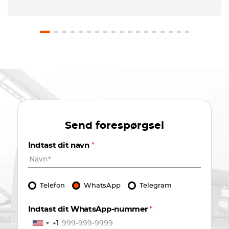
les expliqué que no me lo habían comunicado
previamente y no pusieron problema en no hacer
el cargo. El coche estaba en perfecto estado.
Recomiendo usar este servicio.
Send forespørgsel
Indtast dit navn
*
Telefon
WhatsApp
Telegram
Indtast dit WhatsApp-nummer
*
+1