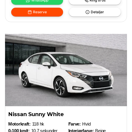
WhatsApp
Ring til os
Reserve
Detaljer
Nissan Sunny White
Motorkraft:
118 hk
Farve:
Hvid
0-100 km/t:
10,7 sekunder
Interiørfarve:
Beige