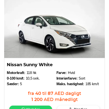
Nissan Sunny White
Motorkraft:
118 hk
Farve:
Hvid
0-100 km/t:
10,5 sek.
Interiørfarve:
Sort
Sæder:
5
Maks. hastighed:
185 km/t
fra
40
til
87
AED
dagligt
1 200
AED
månedligt