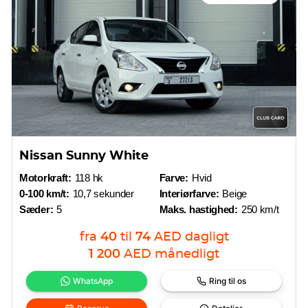
Nissan Sunny White
Motorkraft:
118 hk
Farve:
Hvid
0-100 km/t:
10,7 sekunder
Interiørfarve:
Beige
Sæder:
5
Maks. hastighed:
250 km/t
fra
40
til
74
AED
dagligt
1 200
AED
månedligt
WhatsApp
Ring til os