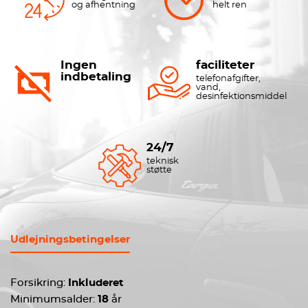
og afhentning
helt ren
Ingen
faciliteter
indbetaling
telefonafgifter,
vand,
desinfektionsmiddel
24/7
teknisk
støtte
Udlejningsbetingelser
Forsikring:
Inkluderet
Minimumsalder:
18
år