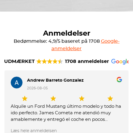
Anmeldelser
Bedømmelse: 4,9/5 baseret på 1708
Google-
anmeldelser
UDMÆRKET
1708 anmeldelser
Andrew Barreto Gonzalez
2026-08-05
Alquile un Ford Mustang último modelo y todo ha
ido perfecto. James Cometa me atendió muy
amablemente y entregó el coche en pocos
minutos. Entregue el coche muy tarde y me
Læs hele anmeldelsen
dijeron que me tenían que cobrar un extra, pero