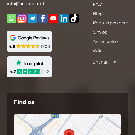
info@octane.rent
FAQ
Blog
Kontaktpersoner
Om os
Anmeldelser
4.9
1708
Wiki
Sharjah
4.7
42
Find os