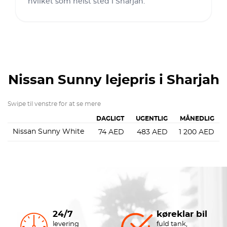
hvilket som helst sted i Sharjah.
Nissan Sunny
lejepris i Sharjah
Swipe til venstre for at se mere
DAGLIGT
UGENTLIG
MÅNEDLIG
Nissan Sunny White
74
AED
483
AED
1 200
AED
24/7
køreklar bil
levering
fuld tank,