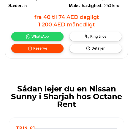
Sæder:
5
Maks. hastighed:
250 km/t
fra
40
til
74
AED
dagligt
1 200
AED
månedligt
WhatsApp
Ring til os
Reserve
Detaljer
Sådan lejer du en Nissan
Sunny i Sharjah hos Octane
Rent
TRIN 01