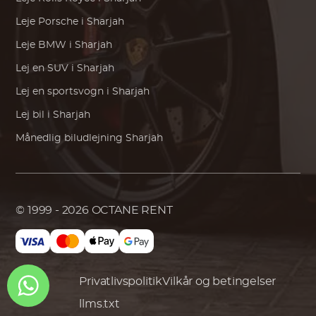
Leje
Porsche
i Sharjah
Leje
BMW
i Sharjah
Lej en SUV i Sharjah
Lej en sportsvogn i Sharjah
Lej bil i Sharjah
Månedlig biludlejning Sharjah
© 1999 - 2026
OCTANE RENT
Privatlivspolitik
Vilkår og betingelser
llms.txt