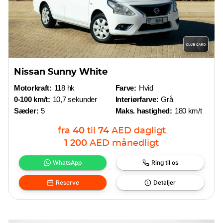
Nissan Sunny White
Motorkraft:
118 hk
Farve:
Hvid
0-100 km/t:
10,7 sekunder
Interiørfarve:
Grå
Sæder:
5
Maks. hastighed:
180 km/t
fra
40
til
74
AED
dagligt
1 200
AED
månedligt
WhatsApp
Ring til os
Reserve
Detaljer