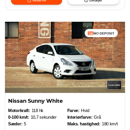
Reserve
Detaljer
NO DEPOSIT
Nissan Sunny White
Motorkraft:
118 hk
Farve:
Hvid
0-100 km/t:
10,7 sekunder
Interiørfarve:
Grå
Sæder:
5
Maks. hastighed:
180 km/t