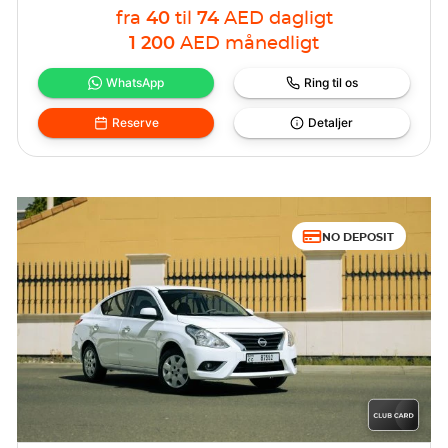
fra
40
til
74
AED
dagligt
1 200
AED
månedligt
WhatsApp
Ring til os
Reserve
Detaljer
NO DEPOSIT