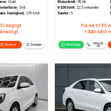
rve:
Guld
Motorkraft:
95 hk
teriørfarve:
Grå
0-100 km/t:
12,5 sekunder
aks. hastighed:
170 km/t
Sæder:
5
ED
dagligt
fra
44
til
111
ånedligt
1 320
AED
m
Ring til
Reserve
Detaljer
WhatsApp
os