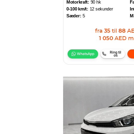
Motorkraft:
90 hk
Fa
0-100 km/t:
12 sekunder
In
Sæder:
5
M
fra
35
til
88
A
1 050
AED
m
Ring til
WhatsApp
os