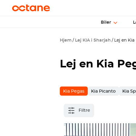
Biler
L
Hjem
Lej KIA i Sharjah
Lej en Kia 
Lej en Kia Pe
Kia Pegas
Kia Picanto
Kia S
Filtre