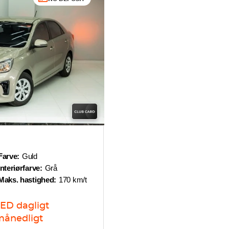
Farve:
Guld
Interiørfarve:
Grå
Maks. hastighed:
170 km/t
AED
dagligt
ånedligt