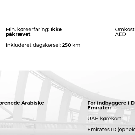
Min. køreerfaring:
Ikke
Omkostn
påkrævet
AED
Inkluderet dagskørsel:
250
km
Forenede Arabiske
For indbyggere i 
Emirater:
UAE-kørekort
Emirates ID (ophold