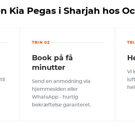
en Kia Pegas i Sharjah hos O
TRIN 02
TRI
Book på få
He
minutter
Vi 
il
luf
Send en anmodning via
hel
hjemmesiden eller
WhatsApp - hurtig
bekræftelse garanteret.