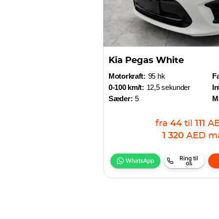
Kia Pegas White
Motorkraft:
95 hk
Fa
0-100 km/t:
12,5 sekunder
In
Sæder:
5
M
fra
44
til
111
A
1 320
AED
må
Ring til
WhatsApp
os