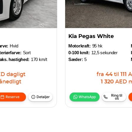
Kia Pegas White
rve:
Hvid
Motorkraft:
95 hk
teriørfarve:
Sort
0-100 km/t:
12,5 sekunder
aks. hastighed:
170 km/t
Sæder:
5
ED
dagligt
fra
44
til
111
nedligt
1 320
AED
m
Ring til
Reserve
Detaljer
WhatsApp
os