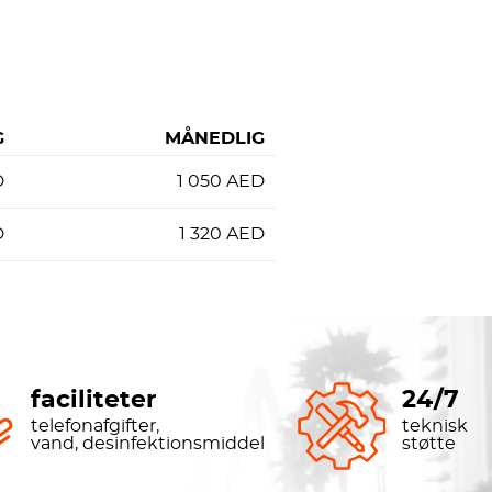
G
MÅNEDLIG
D
1 050
AED
D
1 320
AED
faciliteter
24/7
telefonafgifter,
teknisk
vand, desinfektionsmiddel
støtte