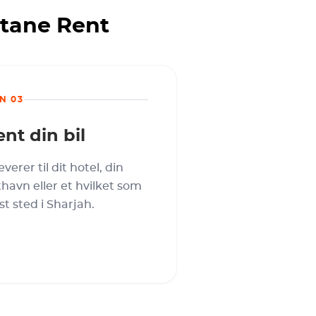
ctane Rent
N 03
nt din bil
leverer til dit hotel, din
thavn eller et hvilket som
st sted i Sharjah.