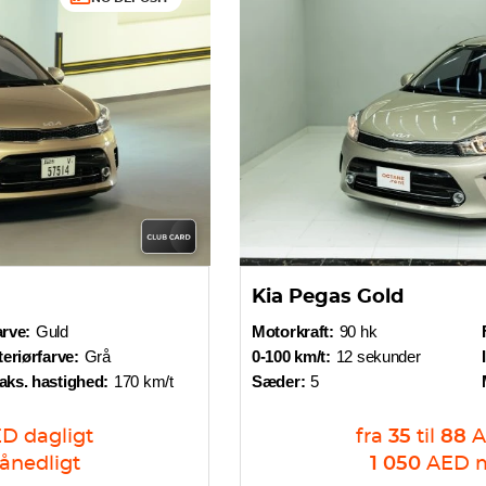
Kia Pegas Gold
rve:
Guld
Motorkraft:
90 hk
teriørfarve:
Grå
0-100 km/t:
12 sekunder
aks. hastighed:
170 km/t
Sæder:
5
ED
dagligt
fra
35
til
88
ånedligt
1 050
AED
m