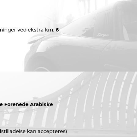
inger ved ekstra km:
6
De Forenede Arabiske
stilladelse kan accepteres)