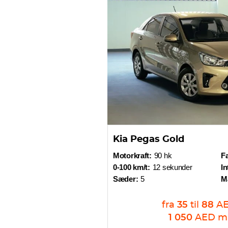
Kia Pegas Gold
Motorkraft:
90 hk
Fa
0-100 km/t:
12 sekunder
In
Sæder:
5
M
fra
35
til
88
A
1 050
AED
m