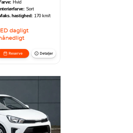
Farve:
Hvid
Interiørfarve:
Sort
Maks. hastighed:
170 km/t
AED
dagligt
ånedligt
Reserve
Detaljer