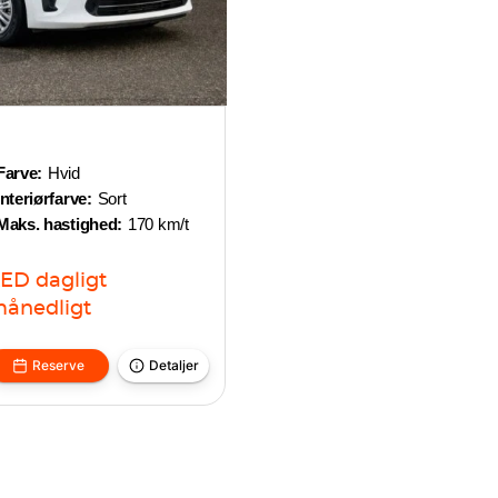
Farve:
Hvid
Interiørfarve:
Sort
Maks. hastighed:
170 km/t
AED
dagligt
ånedligt
Reserve
Detaljer