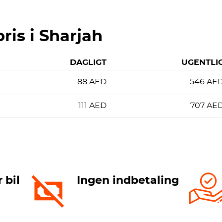
pris i Sharjah
DAGLIGT
UGENTLI
88
AED
546
AE
111
AED
707
AE
 bil
Ingen indbetaling