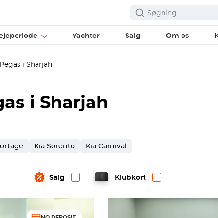
ejeperiode
Yachter
Salg
Om os
K
Pegas i Sharjah
gas i Sharjah
portage
Kia Sorento
Kia Carnival
Salg
Klubkort
NO DEPOSIT