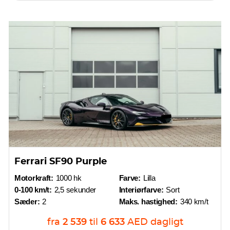
Ferrari SF90 Purple
Motorkraft:
1000 hk
Farve:
Lilla
0-100 km/t:
2,5 sekunder
Interiørfarve:
Sort
Sæder:
2
Maks. hastighed:
340 km/t
fra
2 539
til
6 633
AED
dagligt