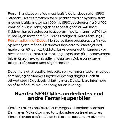
Ferrari har skabt en af de mest kraftfulde landevejsbiler, SF90
Stradale. Det er fremtiden for superbiler med et hybridsystem
med en kraftig motor på 1.000 hk. SF90 accelererer fra 0 til 100
km/t på 2,5 sekunder, og dens tophastighed er 340 km/t.
Kabinen har to sæder, og bagagerummet kan rumme 270 liter.
Vi har i øjeblikket flere SF90'ere til rådighed i vores samling til
Ferrari-udlejning i Dubai
. Men vores flåde opdateres og friskes
op hver sjette måned. Derudover inspicerer vi køretøjet ved
hjælp af en 60-punkts tjekliste, før vi leverer det til kunden. For
hver 5.000 km udfører vi en streng inspektion på et professionelt
bilværksted. Tjek vores udlejningspriser i Dubai og aktuelle
biltilbud på Octane.Rent's hjemmeside.
Det er hurtigt at bestille, bekræftelsen kommer næsten med det
samme, og derudover tilbyder vi levering døgnet rundt til
ethvert sted i Dubai, selv til lufthavnen. Du skal bare informere
os på forhånd, hvis du har brug for en levering.
Hvorfor SF90 føles anderledes end
andre Ferrari-superbiler
Ferrari SF90 er konstrueret af letvægts kulfiberkomponenter.
Den har en V8-motor med to turboladere og tre elmotorer.
Ferrari tilbyder også en Assetto Fiorano-pakke, som giver dig