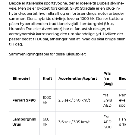
Begge er italienske sportsvogne, der er ideelle til Dubais skyline-
veje. Men de er bygget forskelligt. SF90 Stradale er en plug-in-
hybrid-superbil, hvor elkraft og en forbrændingsmotor arbejder
sammen. Dens hybride drivlinje leverer 1000 hk. Den er tættere
på en hyperbil end en traditionel vejbil. Lamborghini (Urus,
Huracán Evo eller Aventador) har et fantastisk design, et
aerodynamisk karrosseri og den umiskendelige lyd. Hvilken der
passer bedst til Dubai, afhænger helt af, hvad du skal bruge bilen
til i dag.
Sammenligningstabel for disse luksusbiler:
Pris
Bilmodel
Kraft
Acceleration/topfart
fra
Bedst til
(dag)
fra
Perform
1000
Ferrari SF90
2,5 sek / 340 km/t
5.918
events, 
hk
AED
sportsvo
Fra
Lamborghini
666
Familie, 
3,6 sek / 305 km/t
AED
Urus
hk
ørkentu
1900