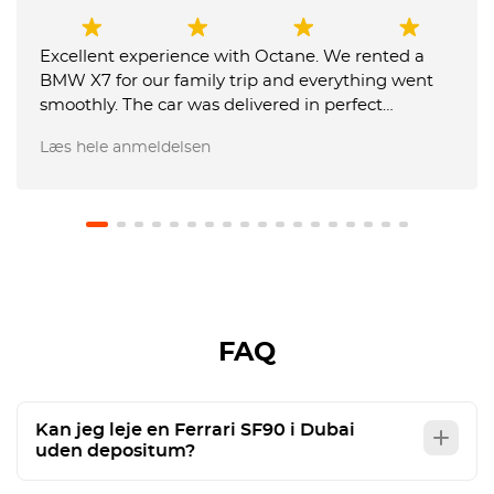
Excellent experience with Octane. We rented a
BMW X7 for our family trip and everything went
smoothly. The car was delivered in perfect
condition, communication was fast and
Læs hele anmeldelsen
professional, and the team was very flexible with
our requests. They also made the airport return
very easy, and our USD 1,000 deposit was returned
in full. We will definitely use Octane again and
recommend them to friends. Just be careful in
Abu Dhabi: you can't exceed speed sign by 20
kms / hour as in Dubai 🫨
FAQ
Kan jeg leje en Ferrari SF90 i Dubai
uden depositum?