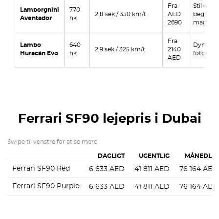
Fra
Stil og i
Lamborghini
770
2,8 sek / 350 km/t
AED
begivenh
Aventador
hk
2690
magt
Fra
Lambo
640
Dynamik,
2,9 sek / 325 km/t
2140
Huracán Evo
hk
fotoshoo
AED
Ferrari SF90
lejepris i Dubai
Swipe til venstre for at se mere
DAGLIGT
UGENTLIG
MÅNEDLIG
Ferrari SF90 Red
6 633
AED
41 811
AED
76 164
AED
Ferrari SF90 Purple
6 633
AED
41 811
AED
76 164
AED