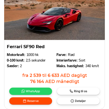
Ferrari SF90 Red
Motorkraft:
1000 hk
Farve:
Rød
0-100 km/t:
2,5 sekunder
Interiørfarve:
Sort
Sæder:
2
Maks. hastighed:
340 km/t
fra
2 539
til
6 633
AED
dagligt
76 164
AED
månedligt
WhatsApp
Ring til os
Reserve
Detaljer