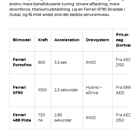
endnu mere banefokuseret tuning: stivere affjedring, mere
downforce, titaniumudstødning. Lej en Ferrari SF90 Stradale i
Dubai, og få intet andet end det bedste serviceniveau.
Pris pr.
Bilmodel
Kraft
Acceleration
Drevsystem
dag
(kortvarig)
Ferrari
Fra AED
600
3,5 sek.
RWD
Portofino
2150
Ferrari
Hybrid +
Fra 5918
1000
2,5 sekunder
SF90
eDrive
AED
Ferrari
720
2,85
Fra AED
RWD
488 Pista
hk
sekunder
2150