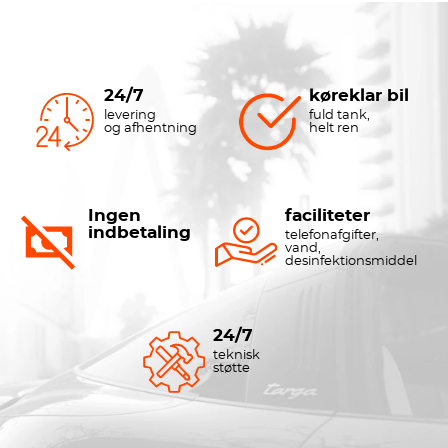
24/7
køreklar bil
levering
fuld tank,
og afhentning
helt ren
Ingen
faciliteter
indbetaling
telefonafgifter,
vand,
desinfektionsmiddel
24/7
teknisk
støtte