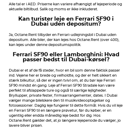
Alle tal er i AED. Priserne kan variere afhængigt af lejeperiode og
aktuelle biltilbud. Salik og moms er ikke inkluderet.
Kan turister leje en Ferrari SF90 i
Dubai uden depositum?
Ja, Octane.Rent tilbyder en Ferrari-udlejningsbil i Dubai uden
depositum. Alle biler, der kan lejes hos Octane.Rent (over 400),
kan lejes under denne depositumspolitik.
Ferrari SF90 eller Lamborghini: Hvad
passer bedst til Dubai-kørsel?
Dubai er et af de få steder, hvor en bil som denne faktisk passer
ind. Vejene her er brede og velholdte, og der er helt sikkert en
stærk bilkultur, så der er ingen tvivl om, at du bør leje Ferrari
SF90 mindst én gang. Leje af Ferrari SF90 Stradale kan være
perfekt til afslappede ture og også til særlige lejligheder.
Bryllupper, private fester, firmaarrangementer, dates. I Dubai
vælger mange bilelskere den til musikvideooptagelser og
fotosessioner. Daglig leje fungerer til dette formål. Hvis du vil leje
en Ferrari SF90 til en længere prøvetur, før du køber, er en
ugentlig eller endda månedlig leje bedst for dig. Hos
Octane.Rent gælder det, at jo længere lejeperiode du vælger, jo
lavere bliver prisen.