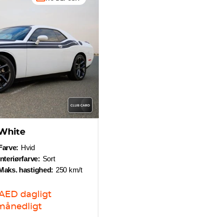
 White
Farve:
Hvid
Interiørfarve:
Sort
Maks. hastighed:
250 km/t
AED
dagligt
månedligt