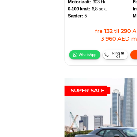
Motorkraft:
303 hk
Fa
0-100 km/t:
6,8 sek.
In
Sæder:
5
M
fra
132
til
290
A
3 960
AED
m
Ring til
WhatsApp
os
SUPER SALE