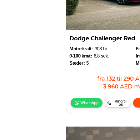
Dodge Challenger Red
Motorkraft:
303 hk
Fa
0-100 km/t:
6,8 sek.
In
Sæder:
5
M
fra
132
til
290
A
3 960
AED
m
Ring til
WhatsApp
os