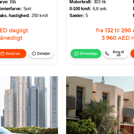
rve:
Blå
Motorkraft:
303 hk
teriørfarve:
Sort
0-100 km/t:
6,8 sek.
aks. hastighed:
250 km/t
Sæder:
5
ED
dagligt
fra
132
til
290
ånedligt
3 960
AED
Ring til
Reserve
Detaljer
WhatsApp
os