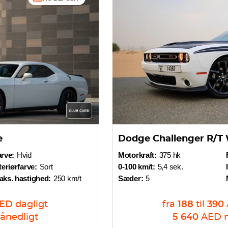
e
Dodge Challenger R/T
rve:
Hvid
Motorkraft:
375 hk
teriørfarve:
Sort
0-100 km/t:
5,4 sek.
aks. hastighed:
250 km/t
Sæder:
5
ED
dagligt
fra
188
til
390
ånedligt
5 640
AED