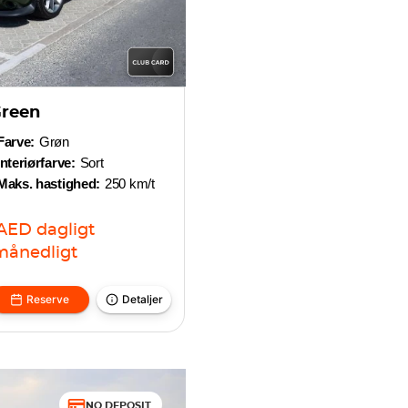
Green
Farve:
Grøn
Interiørfarve:
Sort
Maks. hastighed:
250 km/t
AED
dagligt
månedligt
Reserve
Detaljer
NO DEPOSIT