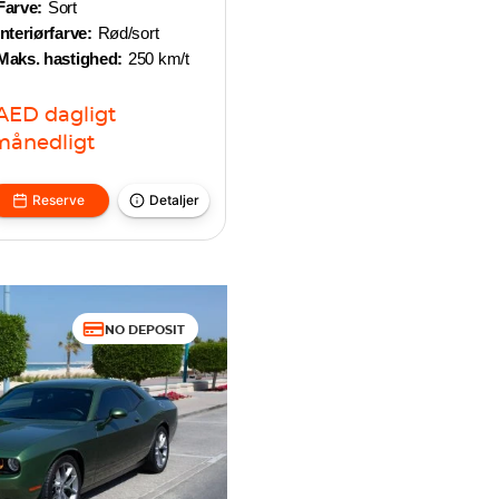
Farve:
Sort
Interiørfarve:
Rød/sort
Maks. hastighed:
250 km/t
AED
dagligt
månedligt
Reserve
Detaljer
NO DEPOSIT