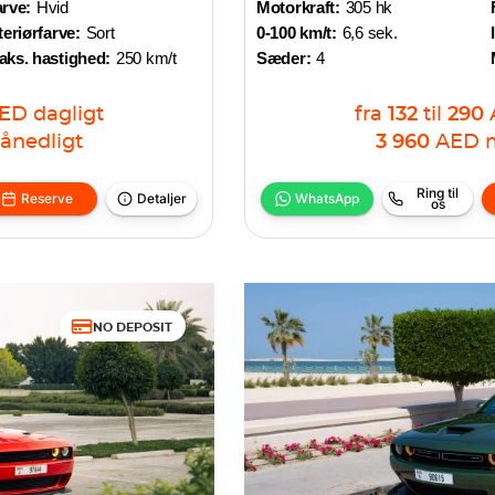
rve:
Hvid
Motorkraft:
305 hk
teriørfarve:
Sort
0-100 km/t:
6,6 sek.
aks. hastighed:
250 km/t
Sæder:
4
ED
dagligt
fra
132
til
290
ånedligt
3 960
AED
Ring til
Reserve
Detaljer
WhatsApp
os
NO DEPOSIT