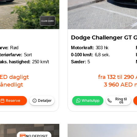
Dodge Challenger GT 
rve:
Rød
Motorkraft:
303 hk
teriørfarve:
Sort
0-100 km/t:
6,8 sek.
aks. hastighed:
250 km/t
Sæder:
5
ED
dagligt
fra
132
til
290
ånedligt
3 960
AED
Ring til
Reserve
Detaljer
WhatsApp
os
NO DEPOSIT