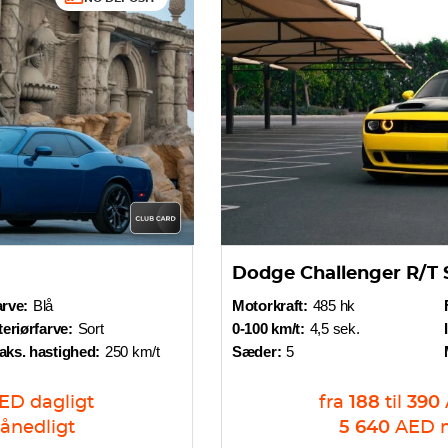
Dodge Challenger R/T 
rve:
Blå
Motorkraft:
485 hk
teriørfarve:
Sort
0-100 km/t:
4,5 sek.
aks. hastighed:
250 km/t
Sæder:
5
ED
dagligt
fra
188
til
390
ånedligt
5 640
AED