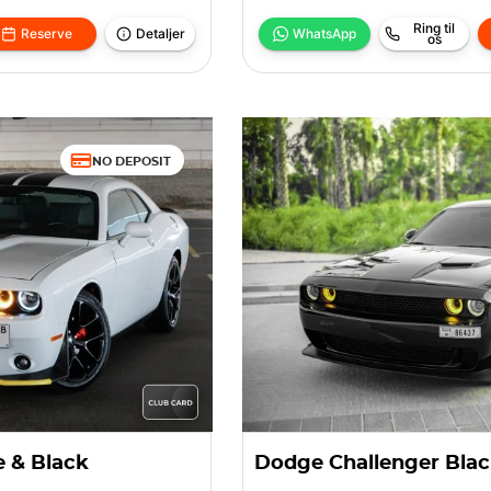
Ring til
Reserve
Detaljer
WhatsApp
os
NO DEPOSIT
 & Black
Dodge Challenger Bla