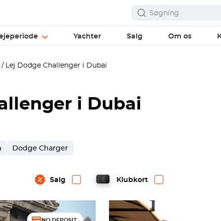
ejeperiode
Yachter
Salg
Om os
K
Lej Dodge Challenger i Dubai
llenger i Dubai
m
Dodge Charger
Salg
Klubkort
NO DEPOSIT