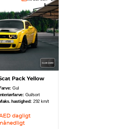
Scat Pack Yellow
Farve:
Gul
Interiørfarve:
Gul/sort
Maks. hastighed:
292 km/t
AED
dagligt
månedligt