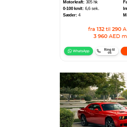
Motorkraft:
305 hk
Fa
0-100 km/t:
6,6 sek.
In
Sæder:
4
M
fra
132
til
290
A
3 960
AED
m
Ring til
WhatsApp
os