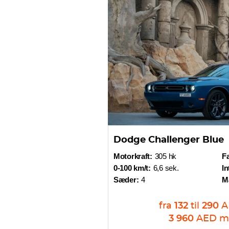
Dodge Challenger Blue
Motorkraft:
305 hk
Fa
0-100 km/t:
6,6 sek.
In
Sæder:
4
M
fra
132
til
290
A
3 960
AED
m