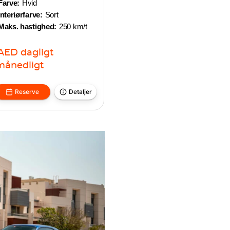
Farve:
Hvid
Interiørfarve:
Sort
Maks. hastighed:
250 km/t
AED
dagligt
månedligt
Reserve
Detaljer