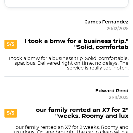
James Fernandez
20/12/2025
"I took a bmw for a business trip.
5/5
Solid, comfortab"
I took a bmw for a business trip. Solid, comfortable,
spacious. Delivered right on time, no delays. The
service is really top-notch.
Edward Reed
21/11/2025
"our family rented an X7 for 2
5/5
weeks. Roomy and lux"
our family rented an X7 for 2 weeks. Roomy and
luxurious! Octane brought the car in clean with a