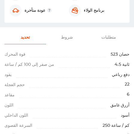
برنامج الولاء
عودة متأخرة
متطلبات
شروط
تحديد
523 حصان
قوة المحرك
4،5 ثانية
من صفر إلى 100 كم / ساعة
دفع رباعي
يقود
22
حجم العجلة
6
مقاعد
أزرق غامق
اللون
أسود
اللون الداخلي
250 كم / ساعة
السرعة القصوى